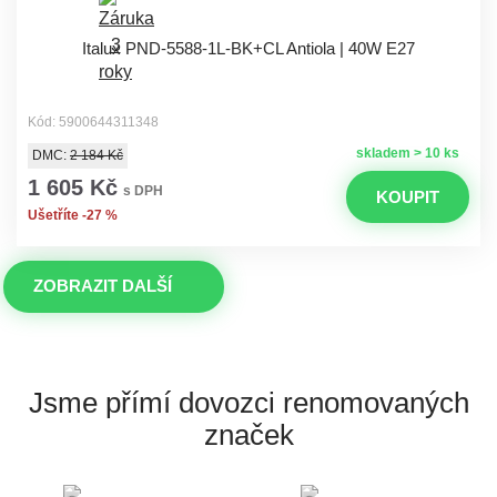
Italux PND-5588-1L-BK+CL Antiola | 40W E27
Kód: 5900644311348
skladem > 10 ks
DMC:
2 184 Kč
1 605 Kč
s DPH
KOUPIT
Ušetříte -27 %
ZOBRAZIT DALŠÍ
Jsme přímí dovozci
renomovaných
značek