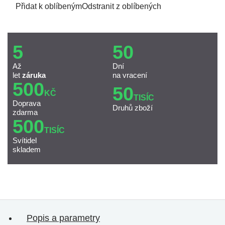
Přidat k oblíbeným
Odstranit z oblíbených
5
50
Až
Dní
let
záruka
na vracení
500
50
KČ
TISÍC
Doprava
Druhů zboží
zdarma
500
TISÍC
Svítidel
skladem
Popis a parametry