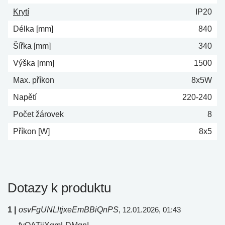
Krytí
IP20
Délka [mm]
840
Šířka [mm]
340
Výška [mm]
1500
Max. příkon
8x5W
Napětí
220-240
Počet žárovek
8
Příkon [W]
8x5
Dotazy k produktu
1 |
osvFgUNLltjxeEmBBiQnPS
, 12.01.2026, 01:43