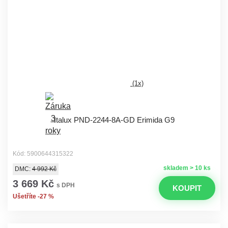
(1x)
Italux PND-2244-8A-GD Erimida G9
Kód: 5900644315322
skladem > 10 ks
DMC:
4 992 Kč
3 669 Kč
s DPH
KOUPIT
Ušetříte -27 %