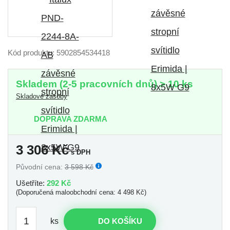
Kód produktu: 5902854534418
Skladem (2-5 pracovních dnů) > 10 ks
Skladové zásoby
DOPRAVA ZDARMA
3 306
Kč
s DPH
Původní cena:
3 598 Kč
Ušetříte:
292 Kč
(Doporučená maloobchodní cena: 4 498 Kč)
ks
DO KOŠÍKU