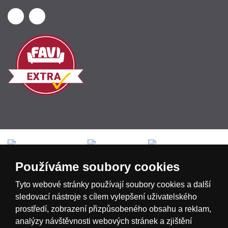
Česká republika
Slovensko
Deutschland
Používáme soubory cookies
Magyarország
Österreich
België
Tyto webové stránky používají soubory cookies a další
sledovací nástroje s cílem vylepšení uživatelského
prostředí, zobrazení přizpůsobeného obsahu a reklam,
Nederland
analýzy návštěvnosti webových stránek a zjištění