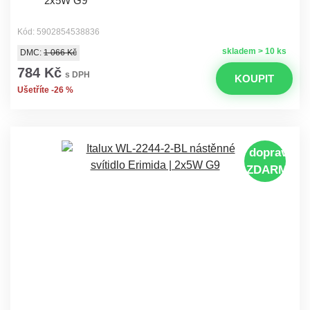
2x5W G9
Kód: 5902854538836
skladem > 10 ks
DMC:
1 066 Kč
784 Kč
s DPH
KOUPIT
Ušetříte -26 %
doprava
ZDARMA