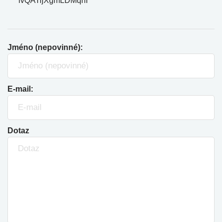
fvQATijXgmLDMqnI
Jméno (nepovinné):
E-mail:
Dotaz