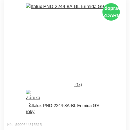
doprava
ZDARMA
(1x)
Italux PND-2244-8A-BL Erimida G9
Kód: 5900644315315