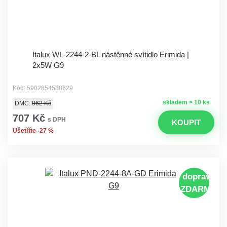
Italux WL-2244-2-BL nástěnné svítidlo Erimida |
2x5W G9
Kód: 5902854538829
skladem > 10 ks
DMC:
962 Kč
707 Kč
s DPH
KOUPIT
Ušetříte -27 %
doprava
ZDARMA