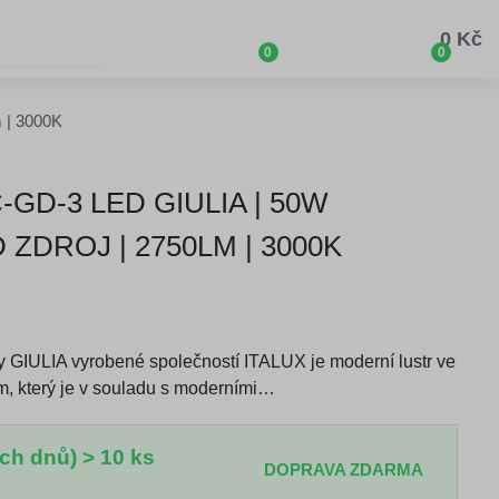
0 Kč
0
0
m | 3000K
-GD-3 LED GIULIA | 50W
ZDROJ | 2750LM | 3000K
ady GIULIA vyrobené společností ITALUX je moderní lustr ve
, který je v souladu s moderními…
ch dnů) > 10 ks
DOPRAVA ZDARMA