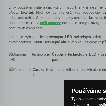
Díky
použitým materiálům, kterými jsou
hliník a akryl
, je 
přesto
kvalitní
. Hodí se do interiérů, kde potřebujete v
i dostatek světla. Struktura a povrch akrylové části lustru zaji
do všech směrů. V
naší nabídce
naleznete lustry v různých 
barevných kombinací.
Lustru je vybaven
integrovaným LED
světelným
zdrojem
chromatičnosti
3000K
. Toto
teplé bílé
světlo ve vás evokuje
př
Úsporná technologie LED
- ušet
peníze.
Záruka 5 let
- na osvětlení je poskytnuta mi
let
Používáme s
Tyto webové stránky 
uživatelského prost