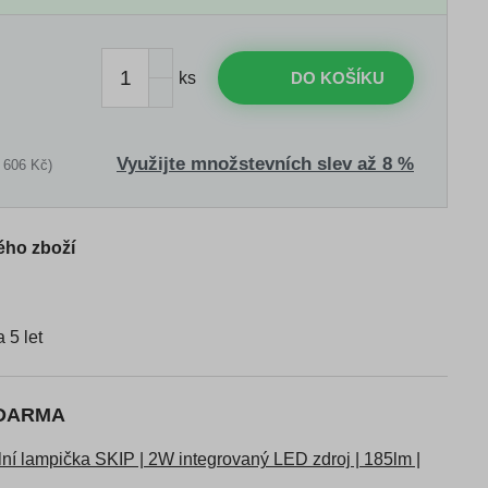
ks
DO KOŠÍKU
Využijte množstevních slev až 8 %
 606 Kč)
ého zboží
5 let
ZDARMA
í lampička SKIP | 2W integrovaný LED zdroj | 185lm |