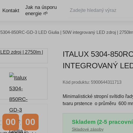
Jak na úsporu
Kontakt
energie 🌱
x 5304-850RC-GD-3 LED Giulia | 50W integrovaný LED zdroj | 2750l
ITALUX 5304-850RC
INTEGROVANÝ LED 
Kód produktu: 5900644311713
Minimalistické stropní svítidlo ř
tvaru prstence o průměru 600 mm
00
00
Skladem (2-5 pracovní
Skladové zásoby