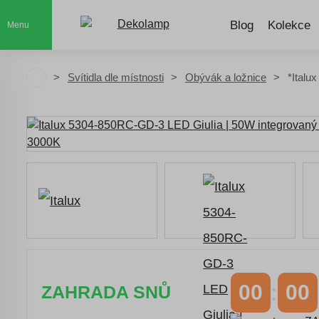
Blog
Kolekce
Menu
Svítidla dle místnosti
Obývák a ložnice
*Italu
00
00
ZAHRADA SNŮ