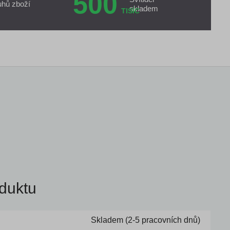
500
uhů zboží
skladem
TISÍC
duktu
Skladem (2-5 pracovních dnů)