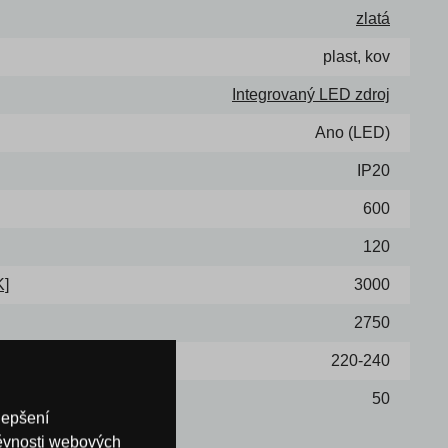
zlatá
plast, kov
Integrovaný LED zdroj
Ano (LED)
IP20
600
120
K]
3000
2750
220-240
50
lepšení
těvnosti webových