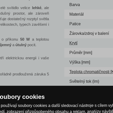
Barva
celé svítidlo velice
lehké
, ale
zdušný prostor, ale zároveň
Materiál
šťuje dostatečný rozptyl světla
Patice
velikostech, typech zavěšení i
Žárovka/zdroj v balení
 o příkonu
50 W
a teplotou
Krytí
íjemný
a
útulný
pocit.
Průměr [mm]
ří elektrickou energii i vaše
Výška [mm]
Teplota chromatičnosti [
mořádně prodloužená záruka 5
Světelný tok (lm)
Napětí
oubory cookies
Příkon [W]
používají soubory cookies a další sledovací nástroje s cílem vy
ředí, zobrazení přizpůsobeného obsahu a reklam, analýzy návš