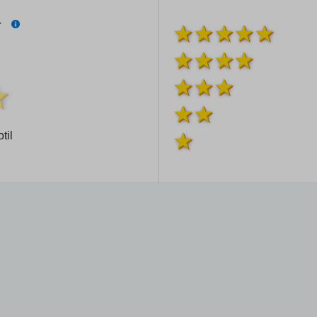
í
til