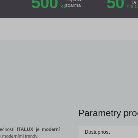
500
50
Dr
zdarma
KČ
TISÍC
Parametry pro
ečností
ITALUX
je
moderní
Dostupnost
 s moderními trendy.