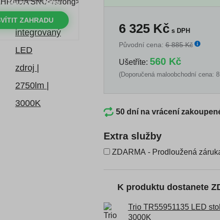
MINUTY
VTEŘINY
VÍTIT ZAHRADU
6 325
Kč
s DPH
Původní cena:
6 885 Kč
560 Kč
Ušetříte:
(Doporučená maloobchodní cena: 8
50 dní na vrácení zakoupen
Extra služby
ZDARMA - Prodloužená záruka 
K produktu dostanete 
Trio TR55951135 LED stoln
3000K