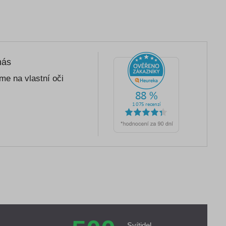
nás
me na vlastní oči
Svítidel