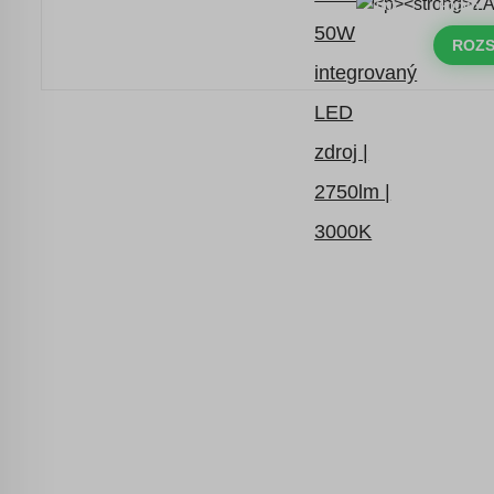
DNY
HODINY
Časově omezená
sleva 20 % na
objednávky nad 10.000 Kč
ROZS
s kódem:
VIP20