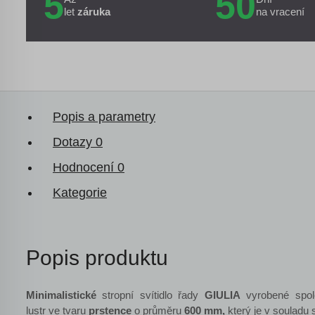
5
50
let
záruka
na vracení
Popis a parametry
Dotazy
0
Hodnocení
0
Kategorie
Popis produktu
Minimalistické
stropní svítidlo řady
GIULIA
vyrobené spol
lustr ve tvaru
prstence
o průměru
600 mm,
který je v souladu