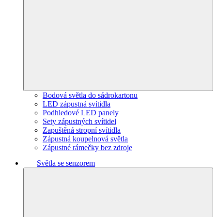
Bodová světla do sádrokartonu
LED zápustná svítidla
Podhledové LED panely
Sety zápustných svítidel
Zapuštěná stropní svítidla
Zápustná koupelnová světla
Zápustné rámečky bez zdroje
Světla se senzorem