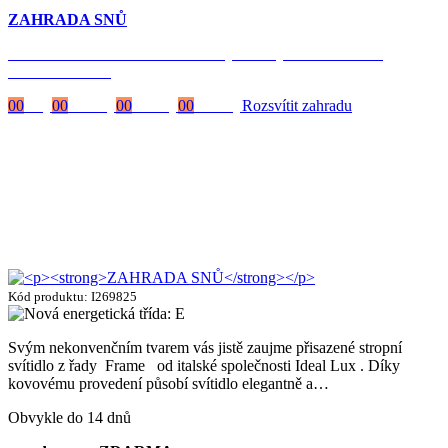
ZAHRADA SNŮ
Časově omezená
sleva 20 % na objednávky nad 10.000 Kč
s kódem:
VIP20
00
Dny
00
Hodiny
00
Minuty
00
Vteřiny
Rozsvítit zahradu
Kód produktu: I269825
Svým nekonvenčním tvarem vás jistě zaujme přisazené stropní
svítidlo z řady Frame od italské společnosti Ideal Lux . Díky
kovovému provedení působí svítidlo elegantně a…
Obvykle do 14 dnů