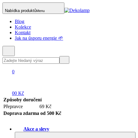
Nabídka produktů
Menu
Blog
Kolekce
Kontakt
Jak na úsporu energie 🌱
0
0
0 Kč
Způsoby doručení
Přepravce
69 Kč
Doprava zdarma od 500 Kč
Akce a slevy