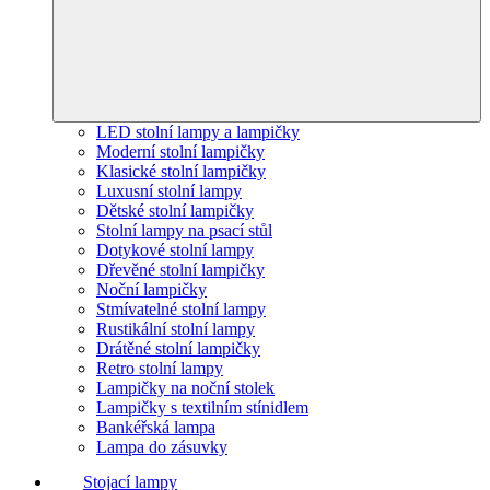
LED stolní lampy a lampičky
Moderní stolní lampičky
Klasické stolní lampičky
Luxusní stolní lampy
Dětské stolní lampičky
Stolní lampy na psací stůl
Dotykové stolní lampy
Dřevěné stolní lampičky
Noční lampičky
Stmívatelné stolní lampy
Rustikální stolní lampy
Drátěné stolní lampičky
Retro stolní lampy
Lampičky na noční stolek
Lampičky s textilním stínidlem
Bankéřská lampa
Lampa do zásuvky
Stojací lampy