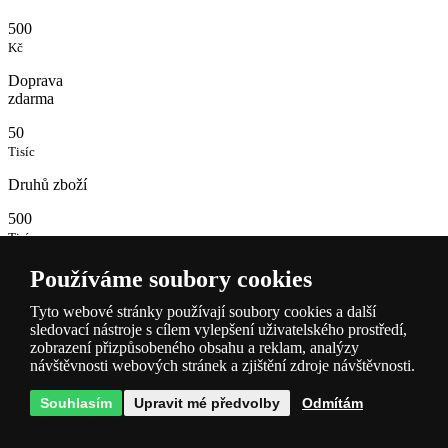
500
Kč
Doprava
zdarma
50
Tisíc
Druhů zboží
500
Tisíc
Svítidel
Používáme soubory cookies
skladem
Tyto webové stránky používají soubory cookies a další
sledovací nástroje s cílem vylepšení uživatelského prostředí,
zobrazení přizpůsobeného obsahu a reklam, analýzy
návštěvnosti webových stránek a zjištění zdroje návštěvnosti.
Souhlasím
Upravit mé předvolby
Odmítám