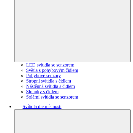
LED svítidla se senzorem
Světla s pohybovým čidlem
Pohybové senzory
Stropní svítidla s čidlem
Nástěnná svítidla s čidlem
Sloupky s čidlem
Solární svítidla se senzorem
Svítidla dle místnosti