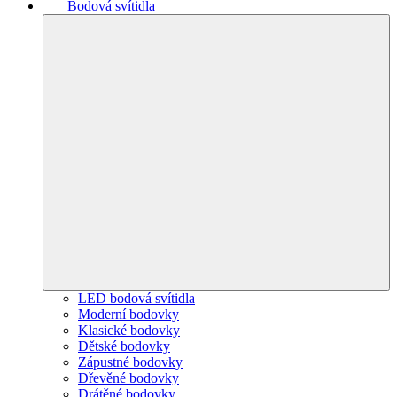
Bodová svítidla
LED bodová svítidla
Moderní bodovky
Klasické bodovky
Dětské bodovky
Zápustné bodovky
Dřevěné bodovky
Drátěné bodovky