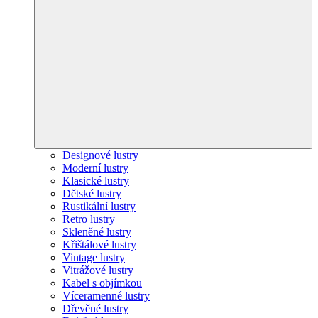
Designové lustry
Moderní lustry
Klasické lustry
Dětské lustry
Rustikální lustry
Retro lustry
Skleněné lustry
Křištálové lustry
Vintage lustry
Vitrážové lustry
Kabel s objímkou
Víceramenné lustry
Dřevěné lustry