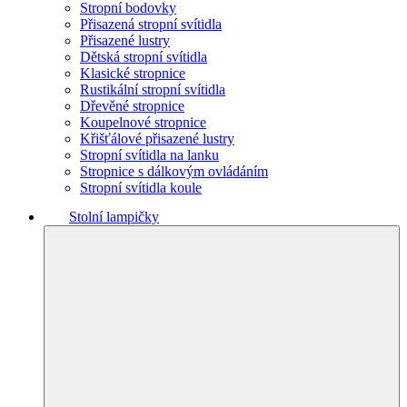
Stropní bodovky
Přisazená stropní svítidla
Přisazené lustry
Dětská stropní svítidla
Klasické stropnice
Rustikální stropní svítidla
Dřevěné stropnice
Koupelnové stropnice
Křišťálové přisazené lustry
Stropní svítidla na lanku
Stropnice s dálkovým ovládáním
Stropní svítidla koule
Stolní lampičky