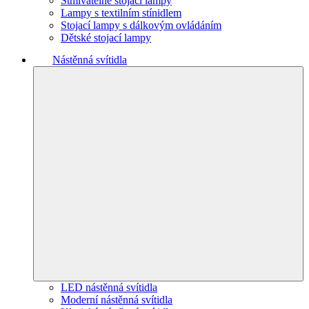
Stmívatelné stojací lampy
Lampy s textilním stínidlem
Stojací lampy s dálkovým ovládáním
Dětské stojací lampy
Nástěnná svítidla
LED nástěnná svítidla
Moderní nástěnná svítidla