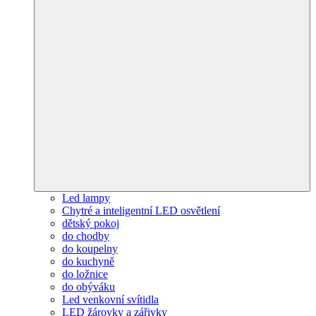
Led lampy
Chytré a inteligentní LED osvětlení
dětský pokoj
do chodby
do koupelny
do kuchyně
do ložnice
do obýváku
Led venkovní svítidla
LED žárovky a zářivky