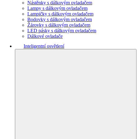
Nástěnky s dálkovým ovladačem
Lampy s dálkovým ovladačem
Lampičky s dálkovým ovladačem
Bodovky s dálkovým ovladačem
Žárovky s dálkovým ovladačem
LED pásky s dálkovým ovladačem
Dálkové ovladače
Inteligentní osvětlení