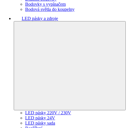
Bodovky s vypínačem
Bodová světla do koupelny
LED pásky a zdroje
LED pásky 220V / 230V
LED pásky 24V
LED pásky sada