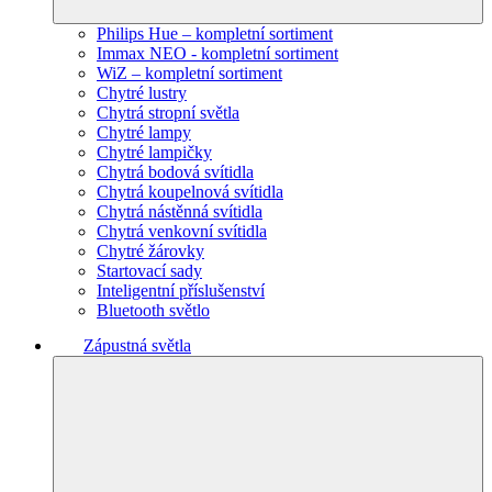
Philips Hue – kompletní sortiment
Immax NEO - kompletní sortiment
WiZ – kompletní sortiment
Chytré lustry
Chytrá stropní světla
Chytré lampy
Chytré lampičky
Chytrá bodová svítidla
Chytrá koupelnová svítidla
Chytrá nástěnná svítidla
Chytrá venkovní svítidla
Chytré žárovky
Startovací sady
Inteligentní příslušenství
Bluetooth světlo
Zápustná světla