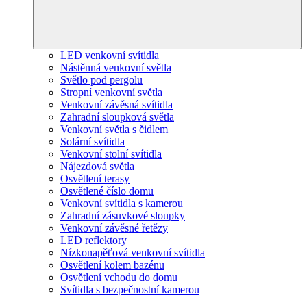
LED venkovní svítidla
Nástěnná venkovní světla
Světlo pod pergolu
Stropní venkovní světla
Venkovní závěsná svítidla
Zahradní sloupková světla
Venkovní světla s čidlem
Solární svítidla
Venkovní stolní svítidla
Nájezdová světla
Osvětlení terasy
Osvětlené číslo domu
Venkovní svítidla s kamerou
Zahradní zásuvkové sloupky
Venkovní závěsné řetězy
LED reflektory
Nízkonapěťová venkovní svítidla
Osvětlení kolem bazénu
Osvětlení vchodu do domu
Svítidla s bezpečnostní kamerou