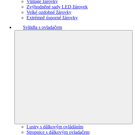
Vintage žárovky
Zvýhodněné sady LED žárovek
Velké ozdobné žárovky
Extrémně úsporné žárovky
Svítidla s ovladačem
Lustry s dálkovým ovládáním
Stropnice s dálkovým ovladačem