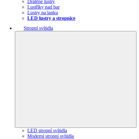
Drátěné lustry
Lustříky nad bar
Lustry na lanku
LED lustry a stropnice
Stropní svítidla
LED stropní svítidla
Moderní stropní svítidla