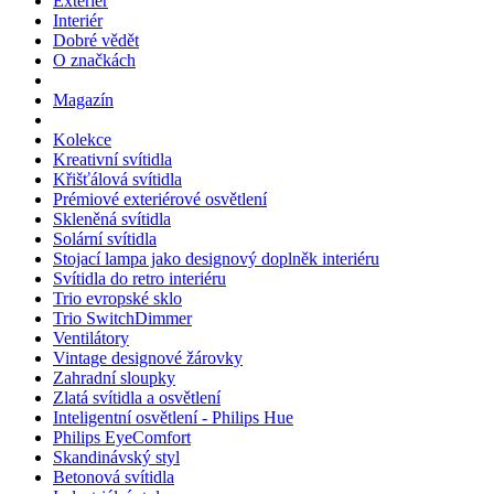
Exteriér
Interiér
Dobré vědět
O značkách
Magazín
Kolekce
Kreativní svítidla
Křišťálová svítidla
Prémiové exteriérové osvětlení
Skleněná svítidla
Solární svítidla
Stojací lampa jako designový doplněk interiéru
Svítidla do retro interiéru
Trio evropské sklo
Trio SwitchDimmer
Ventilátory
Vintage designové žárovky
Zahradní sloupky
Zlatá svítidla a osvětlení
Inteligentní osvětlení - Philips Hue
Philips EyeComfort
Skandinávský styl
Betonová svítidla