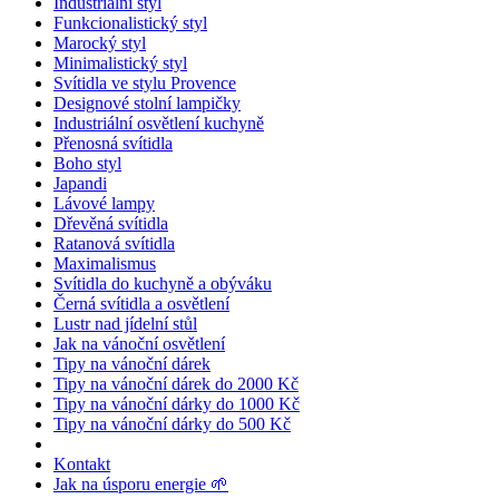
Industriální styl
Funkcionalistický styl
Marocký styl
Minimalistický styl
Svítidla ve stylu Provence
Designové stolní lampičky
Industriální osvětlení kuchyně
Přenosná svítidla
Boho styl
Japandi
Lávové lampy
Dřevěná svítidla
Ratanová svítidla
Maximalismus
Svítidla do kuchyně a obýváku
Černá svítidla a osvětlení
Lustr nad jídelní stůl
Jak na vánoční osvětlení
Tipy na vánoční dárek
Tipy na vánoční dárek do 2000 Kč
Tipy na vánoční dárky do 1000 Kč
Tipy na vánoční dárky do 500 Kč
Kontakt
Jak na úsporu energie 🌱