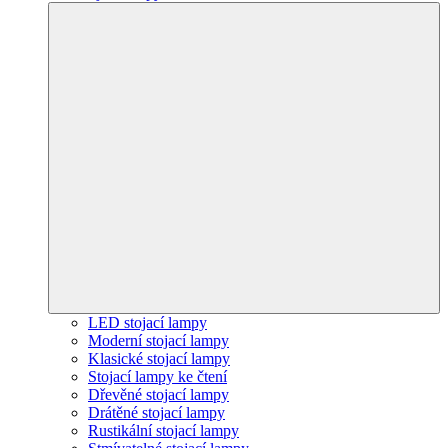
LED stojací lampy
Moderní stojací lampy
Klasické stojací lampy
Stojací lampy ke čtení
Dřevěné stojací lampy
Drátěné stojací lampy
Rustikální stojací lampy