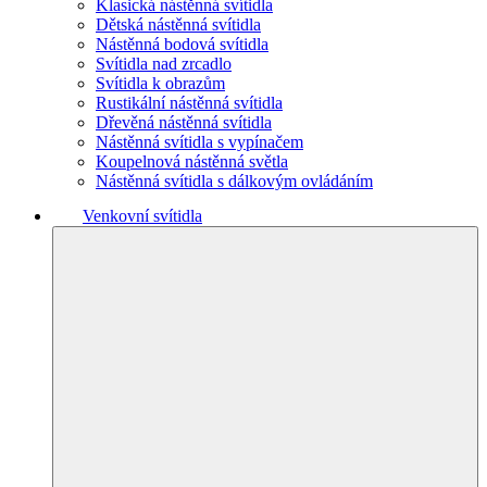
Klasická nástěnná svítidla
Dětská nástěnná svítidla
Nástěnná bodová svítidla
Svítidla nad zrcadlo
Svítidla k obrazům
Rustikální nástěnná svítidla
Dřevěná nástěnná svítidla
Nástěnná svítidla s vypínačem
Koupelnová nástěnná světla
Nástěnná svítidla s dálkovým ovládáním
Venkovní svítidla