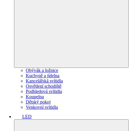
Obývák a ložnice
Kuchyně a jídelna
Kancelářská svítidla
Osvětlení schodiště
Podhledová svítidla
Koupelna
Dětský pokoj
Venkovní svítidla
LED