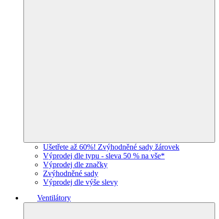
Ušetřete až 60%! Zvýhodněné sady žárovek
Výprodej dle typu - sleva 50 % na vše*
Výprodej dle značky
Zvýhodněné sady
Výprodej dle výše slevy
Ventilátory