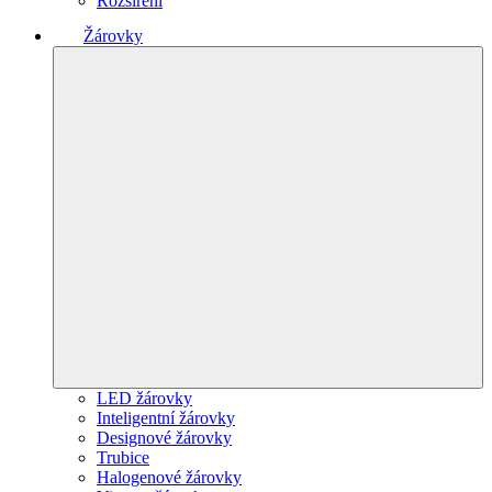
Rozšíření
Žárovky
LED žárovky
Inteligentní žárovky
Designové žárovky
Trubice
Halogenové žárovky