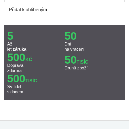
Přidat k oblíbeným
5
50
Až
Dní
let
záruka
na vracení
500
50
KČ
TISÍC
Doprava
Druhů zboží
zdarma
500
TISÍC
Svítidel
skladem