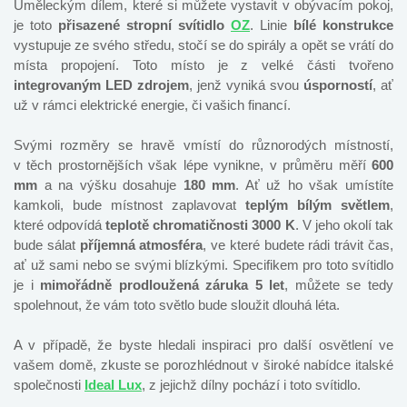
Uměleckým dílem, které si můžete vystavit v obývacím pokoj,
je toto
přisazené stropní svítidlo
OZ
. Linie
bílé konstrukce
vystupuje ze svého středu, stočí se do spirály a opět se vrátí do
místa propojení. Toto místo je z velké části tvořeno
integrovaným LED zdrojem
, jenž vyniká svou
úsporností
, ať
už v rámci elektrické energie, či vašich financí.
Svými rozměry se hravě vmístí do různorodých místností,
v těch prostornějších však lépe vynikne, v průměru měří
600
mm
a na výšku dosahuje
180 mm
. Ať už ho však umístíte
kamkoli, bude místnost zaplavovat
teplým bílým světlem
,
které odpovídá
teplotě chromatičnosti 3000 K
. V jeho okolí tak
bude sálat
příjemná atmosféra
, ve které budete rádi trávit čas,
ať už sami nebo se svými blízkými. Specifikem pro toto svítidlo
je i
mimořádně prodloužená záruka 5 let
, můžete se tedy
spolehnout, že vám toto světlo bude sloužit dlouhá léta.
A v případě, že byste hledali inspiraci pro další osvětlení ve
vašem domě, zkuste se porozhlédnout v široké nabídce italské
společnosti
Ideal Lux
, z jejichž dílny pochází i toto
svítidlo.