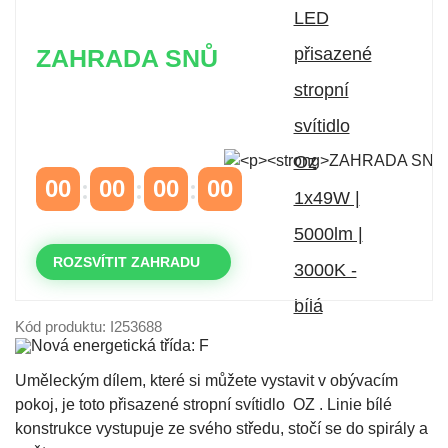
ZAHRADA SNŮ
Časově omezená
sleva 20 % na objednávky nad
10.000 Kč
s kódem:
VIP20
00
00
00
00
DNY
HODINY
MINUTY
VTEŘINY
ROZSVÍTIT ZAHRADU
Kód produktu: I253688
Uměleckým dílem, které si můžete vystavit v obývacím
pokoj, je toto přisazené stropní svítidlo OZ . Linie bílé
konstrukce vystupuje ze svého středu, stočí se do spirály a