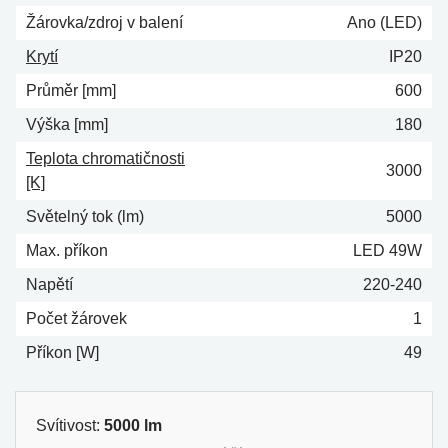
Žárovka/zdroj v balení
Ano (LED)
Krytí
IP20
Průměr [mm]
600
Výška [mm]
180
Teplota chromatičnosti
3000
[K]
Světelný tok (lm)
5000
Max. příkon
LED 49W
Napětí
220-240
Počet žárovek
1
Příkon [W]
49
Svítivost:
5000 lm