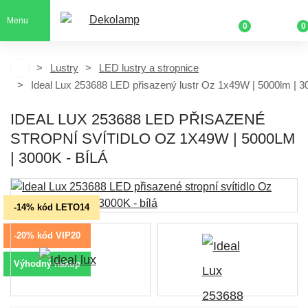
Menu
0
0
Lustry
LED lustry a stropnice
Ideal Lux 253688 LED přisazený lustr Oz 1x49W | 5000lm | 
IDEAL LUX 253688 LED PŘISAZENÉ
STROPNÍ SVÍTIDLO OZ 1X49W | 5000LM
| 3000K - BÍLÁ
-14% kód LETO14
-20% kód VIP20
Výhodný nákup