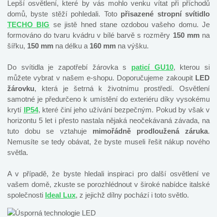
Lepší osvětlení, které by vás mohlo venku vítat při příchodů
domů, byste stěží pohledali. Toto
přisazené stropní svítidlo
TECHO BIG
se jistě hned stane ozdobou vašeho domu. Je
formováno do tvaru kvádru v bílé barvě
s rozměry
150 mm
na
šířku,
150 mm
na délku a
160 mm
na výšku.
Do svítidla je zapotřebí žárovka s
paticí GU10
, kterou si
můžete vybrat v našem e-shopu. Doporučujeme zakoupit
LED
žárovku
, která je šetrná k životnímu prostředí. Osvětlení
samotné je předurčeno k umístění do exteriéru díky vysokému
krytí
IP54
, které činí jeho užívání bezpečným. Pokud by však v
horizontu 5 let i přesto nastala nějaká neočekávaná závada, na
tuto dobu se vztahuje
mimořádně prodloužená záruka
.
Nemusíte se tedy obávat, že byste museli řešit nákup nového
světla.
A v případě, že byste hledali inspiraci pro další osvětlení ve
vašem domě, zkuste se porozhlédnout v široké nabídce italské
společnosti
Ideal Lux
, z jejichž dílny pochází i toto
světlo.