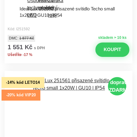
Ideal Lux 251592 přisazené svítidlo Techo small
1x20W | GU10 | IP54
Kód: I251592
skladem > 10 ks
DMC:
1 877 Kč
1 551 Kč
s DPH
KOUPIT
Ušetříte -17 %
doprava
-14% kód LETO14
ZDARMA
-20% kód VIP20