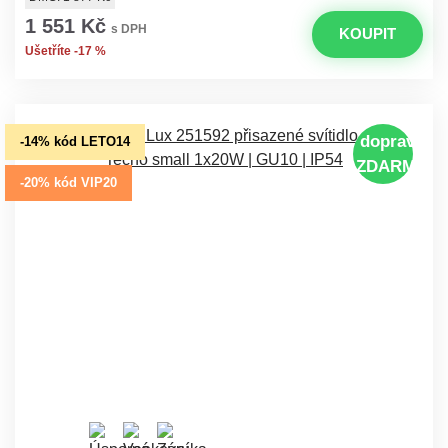
1 551 Kč
s DPH
KOUPIT
Ušetříte -17 %
doprava
-14% kód LETO14
ZDARMA
-20% kód VIP20