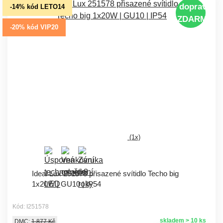
doprava
-14% kód LETO14
ZDARMA
-20% kód VIP20
(1x)
Ideal Lux 251578 přisazené svítidlo Techo big
1x20W | GU10 | IP54
Kód: I251578
skladem > 10 ks
DMC:
1 877 Kč