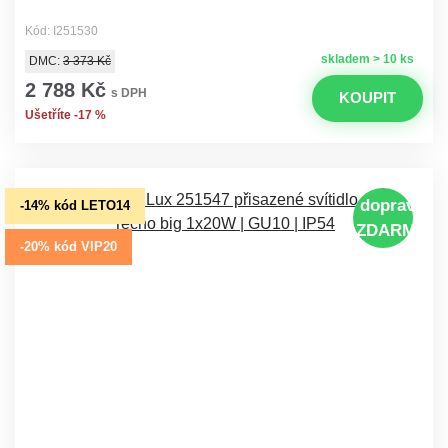
Kód: I251530
skladem > 10 ks
DMC:
3 373 Kč
2 788 Kč
s DPH
KOUPIT
Ušetříte -17 %
doprava
-14% kód LETO14
ZDARMA
-20% kód VIP20