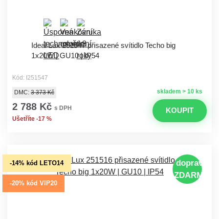
Ideal Lux 251547 přisazené svítidlo Techo big
1x20W | GU10 | IP54
Kód: I251547
skladem > 10 ks
DMC:
3 373 Kč
2 788 Kč
s DPH
KOUPIT
Ušetříte -17 %
doprava
-14% kód LETO14
ZDARMA
-20% kód VIP20