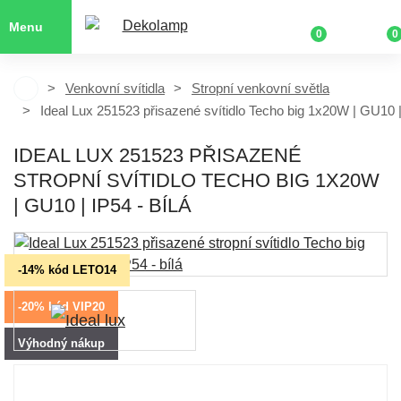
Menu
0
0
Venkovní svítidla
Stropní venkovní světla
Ideal Lux 251523 přisazené svítidlo Techo big 1x20W | GU10 
IDEAL LUX 251523 PŘISAZENÉ
STROPNÍ SVÍTIDLO TECHO BIG 1X20W
| GU10 | IP54 - BÍLÁ
-14% kód LETO14
-20% kód VIP20
Výhodný nákup