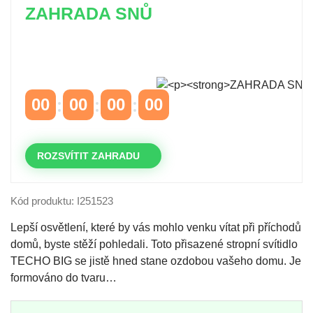
ZAHRADA SNŮ
Časově omezená
sleva 20 % na objednávky nad
10.000 Kč
s kódem:
VIP20
00
00
00
00
DNY
HODINY
MINUTY
VTEŘINY
ROZSVÍTIT ZAHRADU
Kód produktu: I251523
Lepší osvětlení, které by vás mohlo venku vítat při příchodů
domů, byste stěží pohledali. Toto přisazené stropní svítidlo
TECHO BIG se jistě hned stane ozdobou vašeho domu. Je
formováno do tvaru…