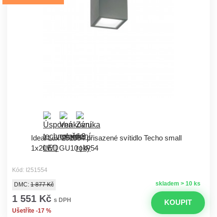
Ideal Lux 251554 přisazené svítidlo Techo small
1x20W | GU10 | IP54
Kód: I251554
skladem > 10 ks
DMC:
1 877 Kč
1 551 Kč
s DPH
KOUPIT
Ušetříte -17 %