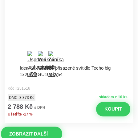
Ideal Lux 251516 přisazené svítidlo Techo big
1x20W | GU10 | IP54
Kód: I251516
skladem > 10 ks
DMC:
3 373 Kč
2 788 Kč
s DPH
KOUPIT
Ušetříte -17 %
ZOBRAZIT DALŠÍ