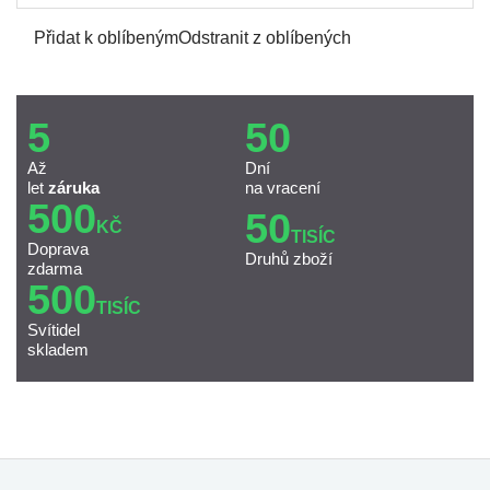
Přidat k oblíbeným
Odstranit z oblíbených
5
50
Až
Dní
let
záruka
na vracení
500
50
KČ
TISÍC
Doprava
Druhů zboží
zdarma
500
TISÍC
Svítidel
skladem