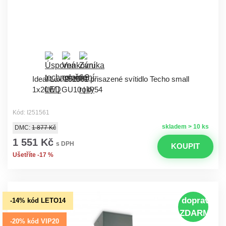
Ideal Lux 251561 přisazené svítidlo Techo small
1x20W | GU10 | IP54
Kód: I251561
skladem > 10 ks
DMC:
1 877 Kč
1 551 Kč
s DPH
KOUPIT
Ušetříte -17 %
doprava
-14% kód LETO14
ZDARMA
-20% kód VIP20