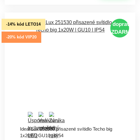
doprava
-14% kód LETO14
ZDARMA
-20% kód VIP20
Ideal Lux 251530 přisazené svítidlo Techo big
1x20W | GU10 | IP54