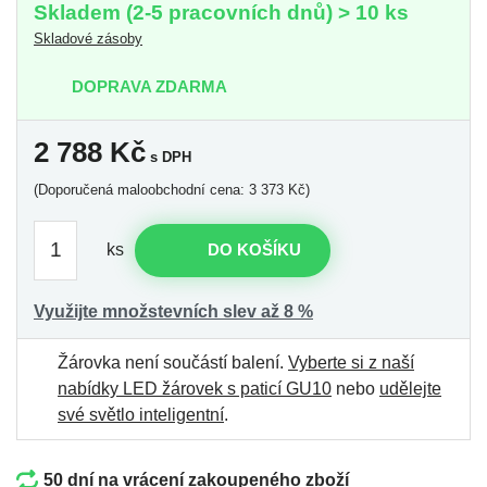
Skladem (2-5 pracovních dnů) > 10 ks
Skladové zásoby
DOPRAVA ZDARMA
2 788
Kč
s DPH
(Doporučená maloobchodní cena: 3 373 Kč)
ks
DO KOŠÍKU
Využijte množstevních slev až 8 %
Žárovka není součástí balení.
Vyberte si z naší
nabídky LED žárovek s paticí GU10
nebo
udělejte
své světlo inteligentní
.
50 dní na vrácení zakoupeného zboží