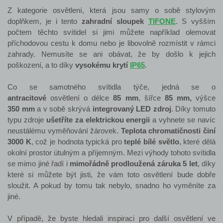
Z kategorie osvětlení, která jsou samy o sobě stylovým
doplňkem, je i tento
zahradní sloupek
TIFONE
. S vyšším
počtem těchto svítidel si jimi můžete například olemovat
příchodovou cestu k domu nebo je libovolně rozmístit v rámci
zahrady. Nemusíte se ani obávat, že by došlo k jejich
poškození, a to díky
vysokému krytí
IP65
.
Co se samotného svítidla týče, jedná se o
antracitové
osvětlení o délce
85 mm
, šířce
85 mm
,
výšce
350 mm
a v sobě skrývá
integrovaný LED zdroj
. Díky tomuto
typu zdroje
ušetříte za elektrickou energii
a vyhnete se navíc
neustálému vyměňování žárovek.
Teplota chromatičnosti činí
3000 K
, což je hodnota typická pro
teplé bílé světlo
, které dělá
okolní prostor útulným a příjemným. Mezi výhody tohoto svítidla
se mimo jiné řadí i
mimořádně prodloužená záruka 5 let
, díky
které si můžete být jisti, že vám toto osvětlení bude dobře
sloužit. A pokud by tomu tak nebylo, snadno ho vyměníte za
jiné.
V případě, že byste hledali inspiraci pro další osvětlení ve