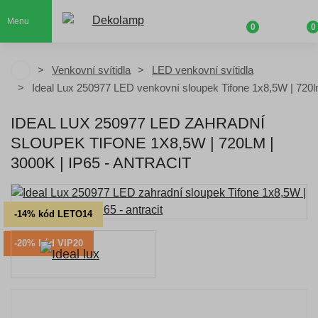
Menu
0
0
Venkovní svítidla
LED venkovní svítidla
Ideal Lux 250977 LED venkovní sloupek Tifone 1x8,5W | 720l
IDEAL LUX 250977 LED ZAHRADNÍ
SLOUPEK TIFONE 1X8,5W | 720LM |
3000K | IP65 - ANTRACIT
-14% kód LETO14
-20% kód VIP20