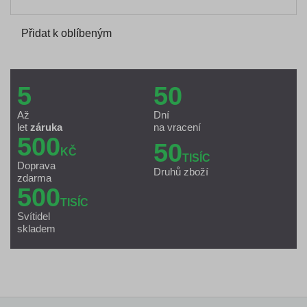
Přidat k oblíbeným
5
50
Až
Dní
let
záruka
na vracení
500
50
KČ
TISÍC
Doprava
Druhů zboží
zdarma
500
TISÍC
Svítidel
skladem