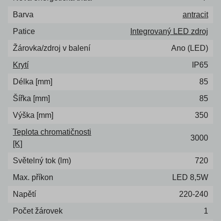
Barva
antracit
Patice
Integrovaný LED zdroj
Žárovka/zdroj v balení
Ano (LED)
Krytí
IP65
Délka [mm]
85
Šířka [mm]
85
Výška [mm]
350
Teplota chromatičnosti
3000
[K]
Světelný tok (lm)
720
Max. příkon
LED 8,5W
Napětí
220-240
Počet žárovek
1