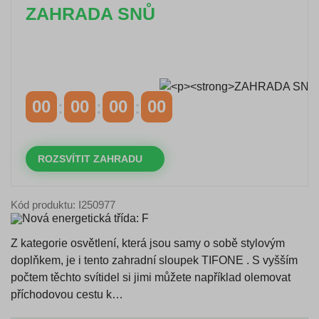
ZAHRADA SNŮ
Časově omezená
sleva 20 % na objednávky nad
10.000 Kč
s kódem:
VIP20
00
00
00
00
DNY
HODINY
MINUTY
VTEŘINY
ROZSVÍTIT ZAHRADU
Kód produktu: I250977
Z kategorie osvětlení, která jsou samy o sobě stylovým
doplňkem, je i tento zahradní sloupek TIFONE . S vyšším
počtem těchto svítidel si jimi můžete například olemovat
příchodovou cestu k…