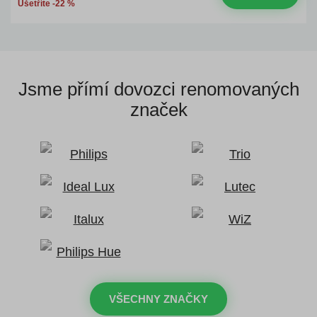
Ušetříte -22 %
Jsme přímí dovozci
renomovaných
značek
VŠECHNY ZNAČKY