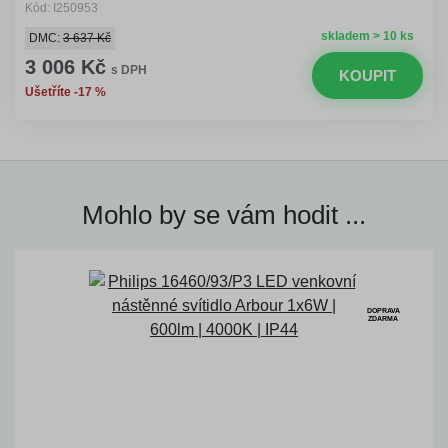
Kód: I250953
skladem > 10 ks
DMC:
3 637 Kč
3 006 Kč
s DPH
KOUPIT
Ušetříte -17 %
Mohlo by se vám hodit ...
DOPRAVA
ZDARMA