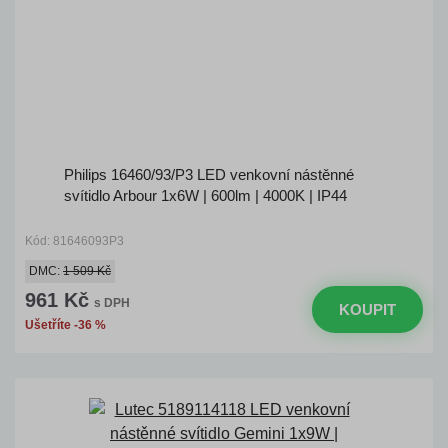
Philips 16460/93/P3 LED venkovní nástěnné
svítidlo Arbour 1x6W | 600lm | 4000K | IP44
Kód: 81646093P3
DMC:
1 509 Kč
961 Kč
s DPH
KOUPIT
Ušetříte -36 %