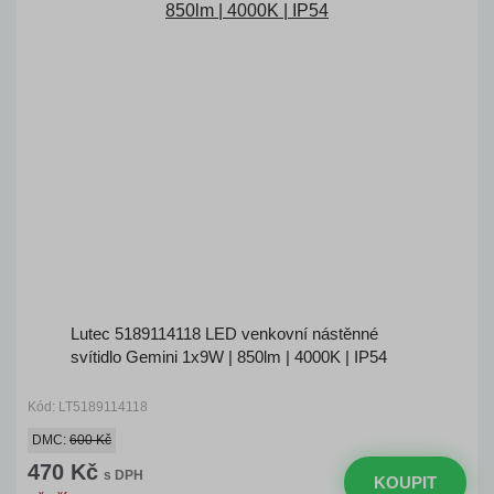
Lutec 5189114118 LED venkovní nástěnné
svítidlo Gemini 1x9W | 850lm | 4000K | IP54
Kód: LT5189114118
DMC:
600 Kč
470 Kč
s DPH
KOUPIT