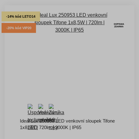
-14% kód LETO14
DOPRAVA
ZDARMA
-20% kód VIP20
Ideal Lux 250953 LED venkovní sloupek Tifone
1x8,5W | 720lm | 3000K | IP65