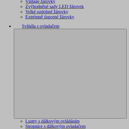
Vintage žárovky
Zvýhodněné sady LED žárovek
Velké ozdobné žárovky
Extrémně úsporné žárovky
Svítidla s ovladačem
Lustry s dálkovým ovládáním
Stropnice s dálkovým ovladačem