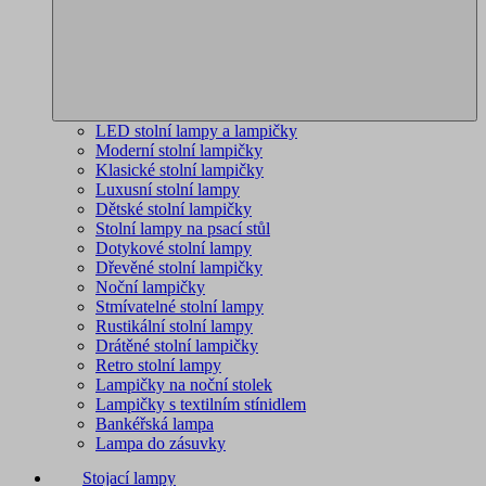
LED stolní lampy a lampičky
Moderní stolní lampičky
Klasické stolní lampičky
Luxusní stolní lampy
Dětské stolní lampičky
Stolní lampy na psací stůl
Dotykové stolní lampy
Dřevěné stolní lampičky
Noční lampičky
Stmívatelné stolní lampy
Rustikální stolní lampy
Drátěné stolní lampičky
Retro stolní lampy
Lampičky na noční stolek
Lampičky s textilním stínidlem
Bankéřská lampa
Lampa do zásuvky
Stojací lampy