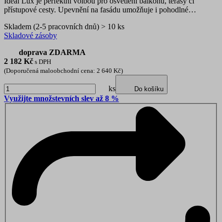
Ideal Lux je perfektní volbou pro osvětlení balkonu, terasy či
přístupové cesty. Upevnění na fasádu umožňuje i pohodlné…
Skladem (2-5 pracovních dnů) > 10 ks
Skladové zásoby
doprava ZDARMA
2 182
Kč
s DPH
(Doporučená maloobchodní cena: 2 640 Kč)
ks
Do košíku
Využijte množstevních slev až 8 %