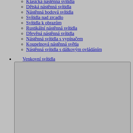
Klasická nástěnná svítidla
Dětská nástěnná svítidla
Nástěnná bodová svítidla
Svítidla nad zrcadlo
Svítidla k obrazům
Rustikální nástěnná svítidla
Dřevěná nástěnná svítidla
Nástěnná svítidla s vypínačem
Koupelnová nástěnná světla
Nástěnná svítidla s dálkovým ovládáním
Venkovní svítidla