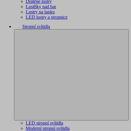
Drátěné lustry
Lustříky nad bar
Lustry na lanku
LED lustry a stropnice
Stropní svítidla
LED stropní svítidla
Moderní stropní svítidla