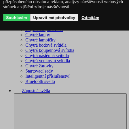
přizpůsobeného obsahu a reklam, analýzy návštěvnosti webových
stránek a zjištění zdroje návštěvnosti.
Philips Hue – kompletní sortiment
Immax NEO - kompletní sortiment
Souhlasím
Upravit mé předvolby
Odmítám
WiZ – kompletní sortiment
Chytré lustry
Chytrá stropní světla
Chytré lampy
Chytré lampičky
Chytrá bodová svítidla
Chytrá koupelnová svítidla
Chytrá nástěnná svítidla
Chytrá venkovní svítidla
Chytré žárovky
Startovací sady
Inteligentní příslušenství
Bluetooth světlo
Zápustná světla