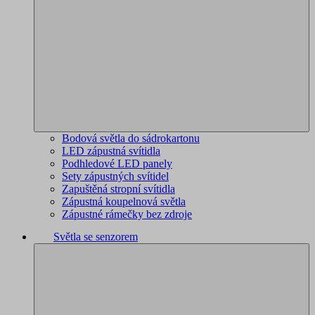
Bodová světla do sádrokartonu
LED zápustná svítidla
Podhledové LED panely
Sety zápustných svítidel
Zapuštěná stropní svítidla
Zápustná koupelnová světla
Zápustné rámečky bez zdroje
Světla se senzorem