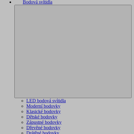
Bodová svítidla
LED bodová svítidla
Moderní bodovky
Klasické bodovky
Dětské bodovky
Zápustné bodovky
Dřevěné bodovky
Drátěné bodovky