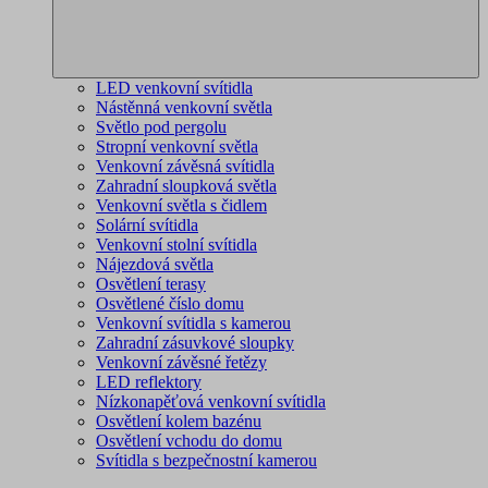
LED venkovní svítidla
Nástěnná venkovní světla
Světlo pod pergolu
Stropní venkovní světla
Venkovní závěsná svítidla
Zahradní sloupková světla
Venkovní světla s čidlem
Solární svítidla
Venkovní stolní svítidla
Nájezdová světla
Osvětlení terasy
Osvětlené číslo domu
Venkovní svítidla s kamerou
Zahradní zásuvkové sloupky
Venkovní závěsné řetězy
LED reflektory
Nízkonapěťová venkovní svítidla
Osvětlení kolem bazénu
Osvětlení vchodu do domu
Svítidla s bezpečnostní kamerou