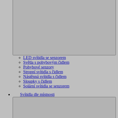
LED svítidla se senzorem
Světla s pohybovým čidlem
Pohybové senzory
Stropní svítidla s čidlem
Nástěnná svítidla s čidlem
Sloupky s čidlem
Solární svítidla se senzorem
Svítidla dle místnosti