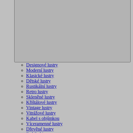
Designové lustry
Moderní lustry
Klasické lustry
Dětské lustry
Rustikální lustry
Retro lustry
Skleněné lustry
Křištálové lustry
Vintage lustry
Vitrážové lustry
Kabel s objímkou
Víceramenné lustry
Dřevěné lustry