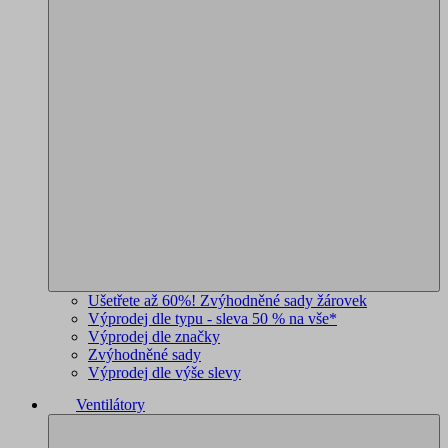
Ušetřete až 60%! Zvýhodněné sady žárovek
Výprodej dle typu - sleva 50 % na vše*
Výprodej dle značky
Zvýhodněné sady
Výprodej dle výše slevy
Ventilátory