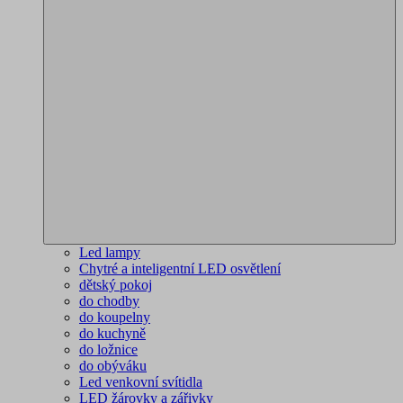
Led lampy
Chytré a inteligentní LED osvětlení
dětský pokoj
do chodby
do koupelny
do kuchyně
do ložnice
do obýváku
Led venkovní svítidla
LED žárovky a zářivky