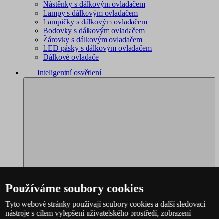
Nástěnky s dálkovým ovladačem
Lampy s dálkovým ovladačem
Lampičky s dálkovým ovladačem
Bodovky s dálkovým ovladačem
Žárovky s dálkovým ovladačem
LED pásky s dálkovým ovladačem
Dálkové ovladače
Inteligentní osvětlení
Používáme soubory cookies
Tyto webové stránky používají soubory cookies a další sledovací
nástroje s cílem vylepšení uživatelského prostředí, zobrazení