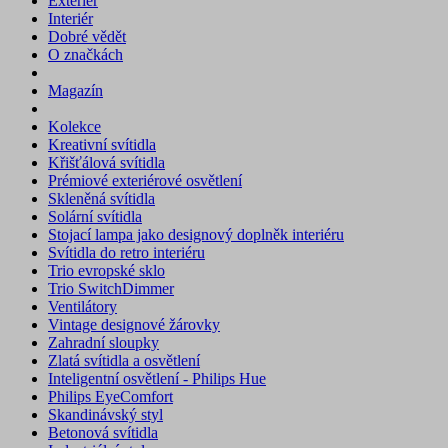
Exteriér
Interiér
Dobré vědět
O značkách
Magazín
Kolekce
Kreativní svítidla
Křišťálová svítidla
Prémiové exteriérové osvětlení
Skleněná svítidla
Solární svítidla
Stojací lampa jako designový doplněk interiéru
Svítidla do retro interiéru
Trio evropské sklo
Trio SwitchDimmer
Ventilátory
Vintage designové žárovky
Zahradní sloupky
Zlatá svítidla a osvětlení
Inteligentní osvětlení - Philips Hue
Philips EyeComfort
Skandinávský styl
Betonová svítidla