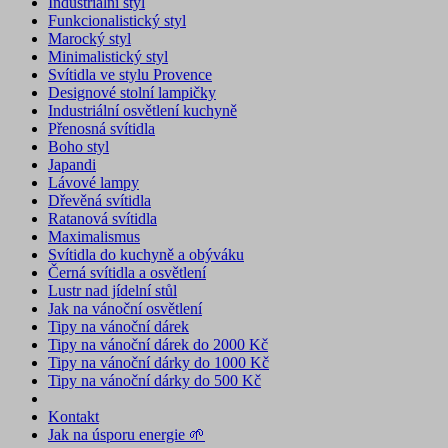
Industriální styl
Funkcionalistický styl
Marocký styl
Minimalistický styl
Svítidla ve stylu Provence
Designové stolní lampičky
Industriální osvětlení kuchyně
Přenosná svítidla
Boho styl
Japandi
Lávové lampy
Dřevěná svítidla
Ratanová svítidla
Maximalismus
Svítidla do kuchyně a obýváku
Černá svítidla a osvětlení
Lustr nad jídelní stůl
Jak na vánoční osvětlení
Tipy na vánoční dárek
Tipy na vánoční dárek do 2000 Kč
Tipy na vánoční dárky do 1000 Kč
Tipy na vánoční dárky do 500 Kč
Kontakt
Jak na úsporu energie 🌱