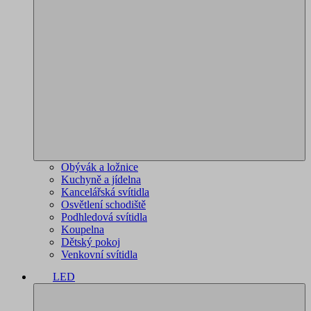
Obývák a ložnice
Kuchyně a jídelna
Kancelářská svítidla
Osvětlení schodiště
Podhledová svítidla
Koupelna
Dětský pokoj
Venkovní svítidla
LED