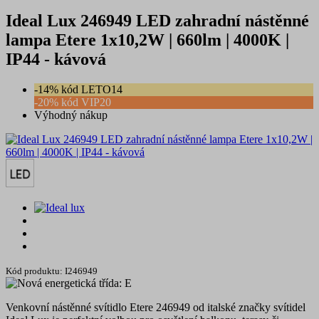
Ideal Lux 246949 LED zahradní nástěnné
lampa Etere 1x10,2W | 660lm | 4000K |
IP44 - kávová
-14% kód LETO14
-20% kód VIP20
Výhodný nákup
Kód produktu: I246949
Venkovní nástěnné svítidlo Etere 246949 od italské značky svítidel