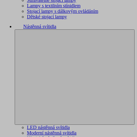
Stmívatelné stojací lampy
Lampy s textilním stínidlem
Stojací lampy s dálkovým ovládáním
Dětské stojací lampy
Nástěnná svítidla
LED nástěnná svítidla
Moderní nástěnná svítidla