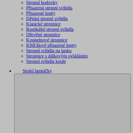
Stropní bodovky
Přisazená stropní svítidla
Přisazené lustry
Dětská stropní svítidla
Klasické stropnice
Rustikální stropní svítidla
Dřevěné stropnice
Koupelnové stropnice
Křišťálové přisazené lustry
Stropní svítidla na lanku
Stropnice s dálkovým ovládáním
Stropní svítidla koule
Stolní lampičky