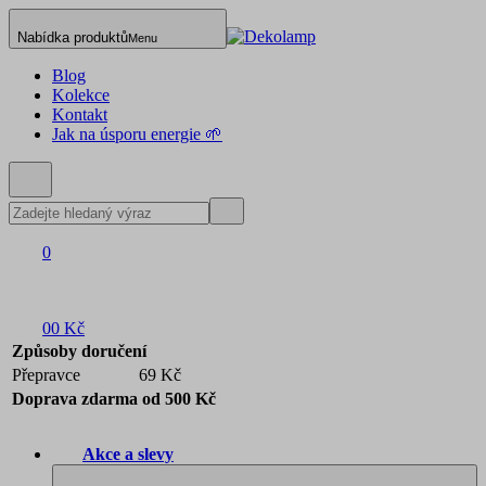
Nabídka produktů
Menu
Blog
Kolekce
Kontakt
Jak na úsporu energie 🌱
0
0
0 Kč
Způsoby doručení
Přepravce
69 Kč
Doprava zdarma od 500 Kč
Akce a slevy