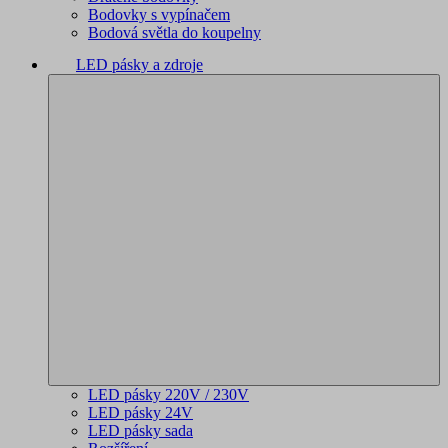
Bodovky s vypínačem
Bodová světla do koupelny
LED pásky a zdroje
LED pásky 220V / 230V
LED pásky 24V
LED pásky sada