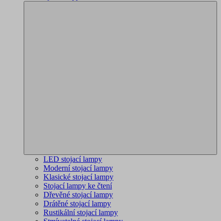
LED stojací lampy
Moderní stojací lampy
Klasické stojací lampy
Stojací lampy ke čtení
Dřevěné stojací lampy
Drátěné stojací lampy
Rustikální stojací lampy