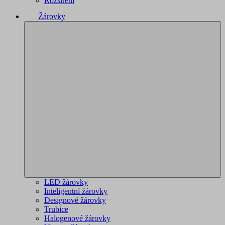
Rozšíření
Žárovky
LED žárovky
Inteligentní žárovky
Designové žárovky
Trubice
Halogenové žárovky