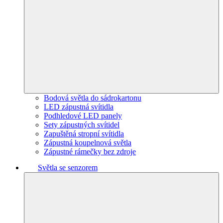
Bodová světla do sádrokartonu
LED zápustná svítidla
Podhledové LED panely
Sety zápustných svítidel
Zapuštěná stropní svítidla
Zápustná koupelnová světla
Zápustné rámečky bez zdroje
Světla se senzorem