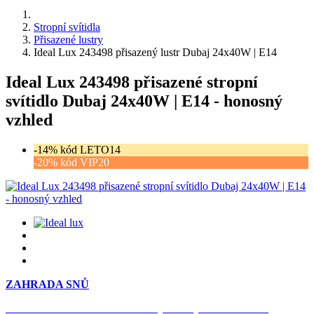
Stropní svítidla
Přisazené lustry
Ideal Lux 243498 přisazený lustr Dubaj 24x40W | E14
Ideal Lux 243498 přisazené stropní
svítidlo Dubaj 24x40W | E14 - honosný
vzhled
-14% kód LETO14
-20% kód VIP20
ZAHRADA SNŮ
Časově omezená
sleva 20 % na objednávky nad 10.000 Kč