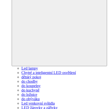
Led lampy
Chytré a inteligentní LED osvětlení
dětský pokoj
do chodby
do koupelny
do kuchyně
do ložnice
do obýváku
Led venkovní svítidla
LED žárovky a zářivky