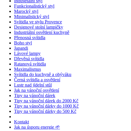
Industriální styl
Funkcionalistický styl
Marocký styl
Minimalistický styl
Svítidla ve stylu Provence
Designové stolní lampičky
Industriální osvětlení kuchyně
Přenosná svítidla
Boho styl
Japandi
Lávové lampy
Dřevěná svítidla
Ratanová svítidla
Maximalismus
Svítidla do kuchyně a obýváku
Černá svítidla a osvětlení
Lustr nad jídelní stůl
Jak na vánoční osvětlení
Tipy na vánoční dárek
Tipy na vánoční dárek do 2000 Kč
Tipy na vánoční dárky do 1000 Kč
Tipy na vánoční dárky do 500 Kč
Kontakt
Jak na úsporu energie 🌱