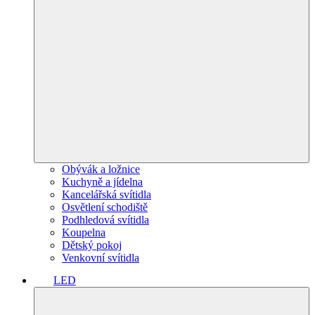
Obývák a ložnice
Kuchyně a jídelna
Kancelářská svítidla
Osvětlení schodiště
Podhledová svítidla
Koupelna
Dětský pokoj
Venkovní svítidla
LED