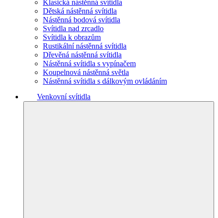
Klasická nástěnná svítidla
Dětská nástěnná svítidla
Nástěnná bodová svítidla
Svítidla nad zrcadlo
Svítidla k obrazům
Rustikální nástěnná svítidla
Dřevěná nástěnná svítidla
Nástěnná svítidla s vypínačem
Koupelnová nástěnná světla
Nástěnná svítidla s dálkovým ovládáním
Venkovní svítidla