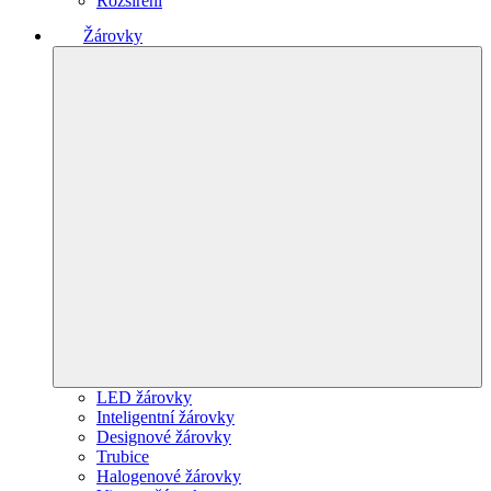
Rozšíření
Žárovky
LED žárovky
Inteligentní žárovky
Designové žárovky
Trubice
Halogenové žárovky