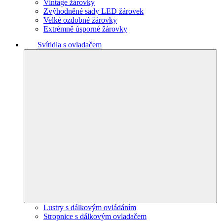
Vintage žárovky
Zvýhodněné sady LED žárovek
Velké ozdobné žárovky
Extrémně úsporné žárovky
Svítidla s ovladačem
Lustry s dálkovým ovládáním
Stropnice s dálkovým ovladačem