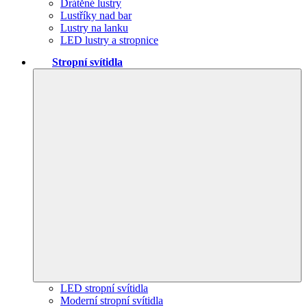
Drátěné lustry
Lustříky nad bar
Lustry na lanku
LED lustry a stropnice
Stropní svítidla
LED stropní svítidla
Moderní stropní svítidla