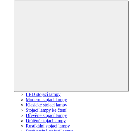
LED stojací lampy
Moderní stojací lampy
Klasické stojací lampy
Stojací lampy ke čtení
Dřevěné stojací lampy
Drátěné stojací lampy
Rustikální stojací lampy