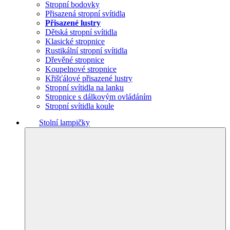
Stropní bodovky
Přisazená stropní svítidla
Přisazené lustry
Dětská stropní svítidla
Klasické stropnice
Rustikální stropní svítidla
Dřevěné stropnice
Koupelnové stropnice
Křišťálové přisazené lustry
Stropní svítidla na lanku
Stropnice s dálkovým ovládáním
Stropní svítidla koule
Stolní lampičky