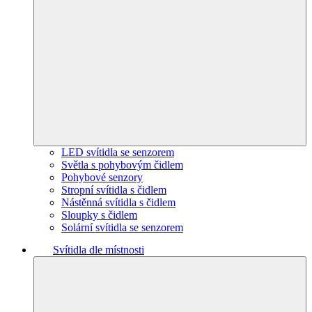
LED svítidla se senzorem
Světla s pohybovým čidlem
Pohybové senzory
Stropní svítidla s čidlem
Nástěnná svítidla s čidlem
Sloupky s čidlem
Solární svítidla se senzorem
Svítidla dle místnosti