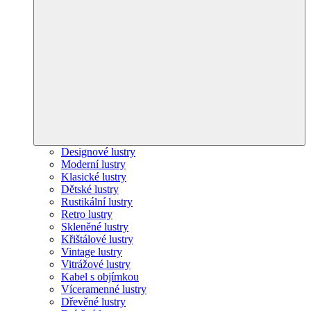
Designové lustry
Moderní lustry
Klasické lustry
Dětské lustry
Rustikální lustry
Retro lustry
Skleněné lustry
Křištálové lustry
Vintage lustry
Vitrážové lustry
Kabel s objímkou
Víceramenné lustry
Dřevěné lustry