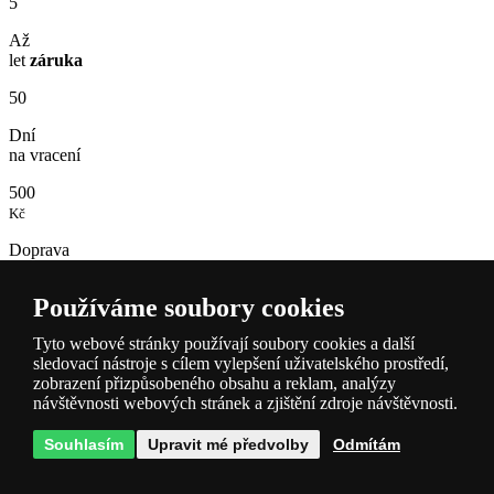
5
Až
let
záruka
50
Dní
na vracení
500
Kč
Doprava
zdarma
Používáme soubory cookies
50
Tisíc
Tyto webové stránky používají soubory cookies a další
sledovací nástroje s cílem vylepšení uživatelského prostředí,
Druhů zboží
zobrazení přizpůsobeného obsahu a reklam, analýzy
500
návštěvnosti webových stránek a zjištění zdroje návštěvnosti.
Tisíc
Souhlasím
Upravit mé předvolby
Odmítám
Svítidel
skladem