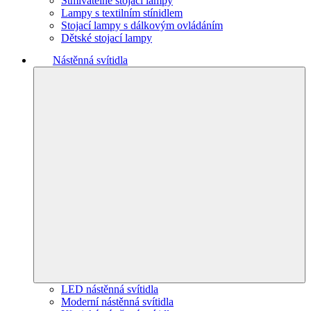
Stmívatelné stojací lampy
Lampy s textilním stínidlem
Stojací lampy s dálkovým ovládáním
Dětské stojací lampy
Nástěnná svítidla
LED nástěnná svítidla
Moderní nástěnná svítidla