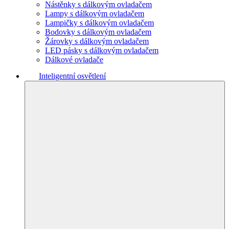
Nástěnky s dálkovým ovladačem
Lampy s dálkovým ovladačem
Lampičky s dálkovým ovladačem
Bodovky s dálkovým ovladačem
Žárovky s dálkovým ovladačem
LED pásky s dálkovým ovladačem
Dálkové ovladače
Inteligentní osvětlení