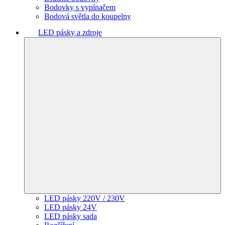
Bodovky s vypínačem
Bodová světla do koupelny
LED pásky a zdroje
LED pásky 220V / 230V
LED pásky 24V
LED pásky sada