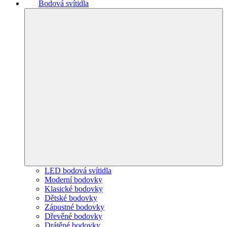
Bodová svítidla
LED bodová svítidla
Moderní bodovky
Klasické bodovky
Dětské bodovky
Zápustné bodovky
Dřevěné bodovky
Drátěné bodovky