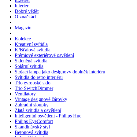
Exteriér
Interiér
Dobré vědět
O značkách
Magazín
Kolekce
Kreativní svítidla
Křišťálová svítidla
Prémiové exteriérové osvětlení
Skleněná svítidla
Solární svítidla
Stojací lampa jako designový doplněk interiéru
Svítidla do retro interiéru
Trio evropské sklo
Trio SwitchDimmer
Ventilátory
Vintage designové žárovky
Zahradní sloupky
Zlatá svítidla a osvětlení
Inteligentní osvětlení - Philips Hue
Philips EyeComfort
Skandinávský styl
Betonová svítidla