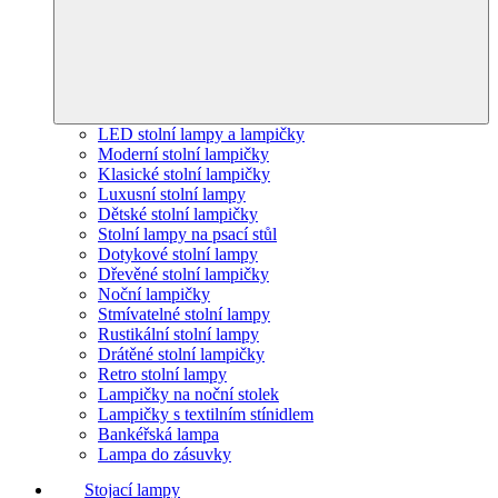
LED stolní lampy a lampičky
Moderní stolní lampičky
Klasické stolní lampičky
Luxusní stolní lampy
Dětské stolní lampičky
Stolní lampy na psací stůl
Dotykové stolní lampy
Dřevěné stolní lampičky
Noční lampičky
Stmívatelné stolní lampy
Rustikální stolní lampy
Drátěné stolní lampičky
Retro stolní lampy
Lampičky na noční stolek
Lampičky s textilním stínidlem
Bankéřská lampa
Lampa do zásuvky
Stojací lampy