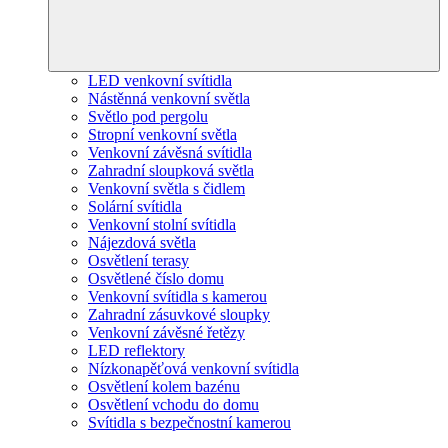
LED venkovní svítidla
Nástěnná venkovní světla
Světlo pod pergolu
Stropní venkovní světla
Venkovní závěsná svítidla
Zahradní sloupková světla
Venkovní světla s čidlem
Solární svítidla
Venkovní stolní svítidla
Nájezdová světla
Osvětlení terasy
Osvětlené číslo domu
Venkovní svítidla s kamerou
Zahradní zásuvkové sloupky
Venkovní závěsné řetězy
LED reflektory
Nízkonapěťová venkovní svítidla
Osvětlení kolem bazénu
Osvětlení vchodu do domu
Svítidla s bezpečnostní kamerou