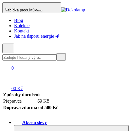
Nabídka produktů
Menu
Blog
Kolekce
Kontakt
Jak na úsporu energie 🌱
0
0
0 Kč
Způsoby doručení
Přepravce
69 Kč
Doprava zdarma od 500 Kč
Akce a slevy