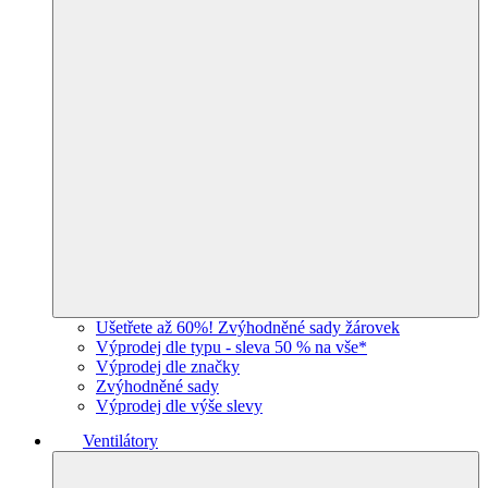
Ušetřete až 60%! Zvýhodněné sady žárovek
Výprodej dle typu - sleva 50 % na vše*
Výprodej dle značky
Zvýhodněné sady
Výprodej dle výše slevy
Ventilátory