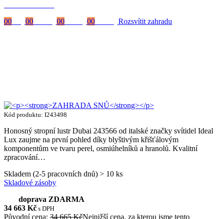
s kódem:
VIP20
00
Dny
00
Hodiny
00
Minuty
00
Vteřiny
Rozsvítit zahradu
Kód produktu: I243498
Honosný stropní lustr Dubai 243566 od italské značky svítidel Ideal
Lux zaujme na první pohled díky blyštivým křišťálovým
komponentům ve tvaru perel, osmiúhelníků a hranolů. Kvalitní
zpracování…
Skladem (2-5 pracovních dnů) > 10 ks
Skladové zásoby
doprava ZDARMA
34 663
Kč
s DPH
Původní cena:
34 665 Kč
Nejnižší cena, za kterou jsme tento