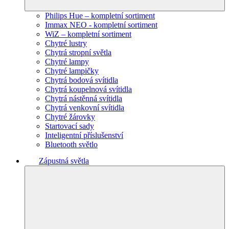
Philips Hue – kompletní sortiment
Immax NEO - kompletní sortiment
WiZ – kompletní sortiment
Chytré lustry
Chytrá stropní světla
Chytré lampy
Chytré lampičky
Chytrá bodová svítidla
Chytrá koupelnová svítidla
Chytrá nástěnná svítidla
Chytrá venkovní svítidla
Chytré žárovky
Startovací sady
Inteligentní příslušenství
Bluetooth světlo
Zápustná světla