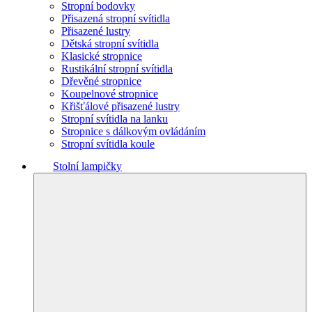
Stropní bodovky
Přisazená stropní svítidla
Přisazené lustry
Dětská stropní svítidla
Klasické stropnice
Rustikální stropní svítidla
Dřevěné stropnice
Koupelnové stropnice
Křišťálové přisazené lustry
Stropní svítidla na lanku
Stropnice s dálkovým ovládáním
Stropní svítidla koule
Stolní lampičky