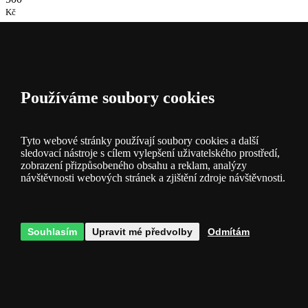
Kč
Doprava
zdarma
50
Tisíc
Používáme soubory cookies
Druhů zboží
500
Tyto webové stránky používají soubory cookies a další
Tisíc
sledovací nástroje s cílem vylepšení uživatelského prostředí,
zobrazení přizpůsobeného obsahu a reklam, analýzy
Svítidel
návštěvnosti webových stránek a zjištění zdroje návštěvnosti.
skladem
Souhlasím
Upravit mé předvolby
Odmítám
Popis a
parametry