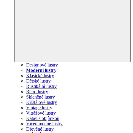
Designové lustry
Moderní lustry
Klasické lustry
Dětské lustry
Rustikální lustry
Retro lustry
Skleněné lustry
Křištálové lustry
Vintage lustry
Vitrážové lustry
Kabel s objímkou
Víceramenné lustry
Dřevěné lustry