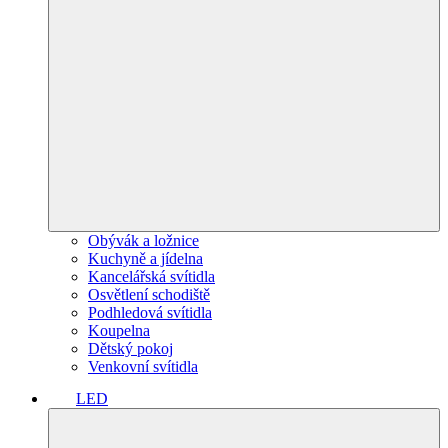
Obývák a ložnice
Kuchyně a jídelna
Kancelářská svítidla
Osvětlení schodiště
Podhledová svítidla
Koupelna
Dětský pokoj
Venkovní svítidla
LED