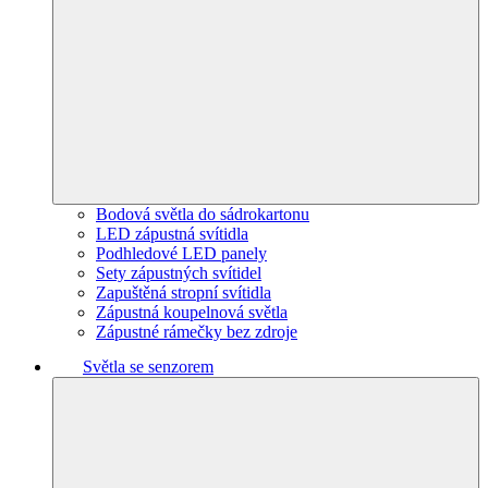
Bodová světla do sádrokartonu
LED zápustná svítidla
Podhledové LED panely
Sety zápustných svítidel
Zapuštěná stropní svítidla
Zápustná koupelnová světla
Zápustné rámečky bez zdroje
Světla se senzorem