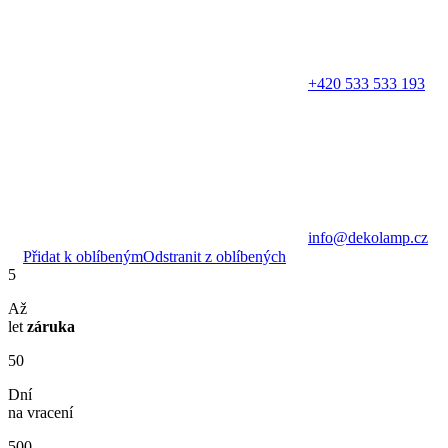
+420 533 533 193
info@dekolamp.cz
Přidat k oblíbeným
Odstranit z oblíbených
5
Až
let
záruka
50
Dní
na vracení
500