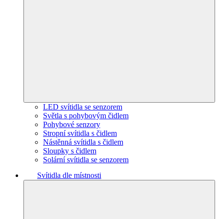
LED svítidla se senzorem
Světla s pohybovým čidlem
Pohybové senzory
Stropní svítidla s čidlem
Nástěnná svítidla s čidlem
Sloupky s čidlem
Solární svítidla se senzorem
Svítidla dle místnosti