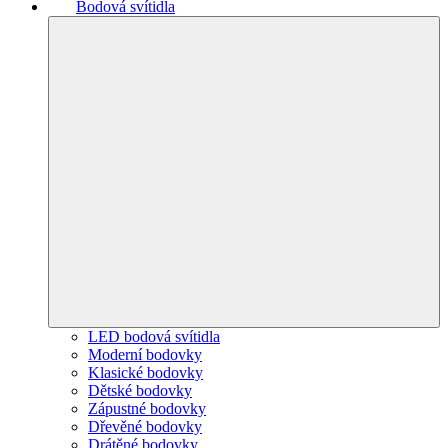
Bodová svítidla
LED bodová svítidla
Moderní bodovky
Klasické bodovky
Dětské bodovky
Zápustné bodovky
Dřevěné bodovky
Drátěné bodovky