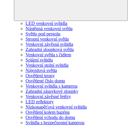
LED venkovní svítidla
Nástěnná venkovní světla
Světlo pod pergolu
Stropní venkovní světla
Venkovní závěsná svítidla
Zahradní sloupková světla
Venkovní světla s čidlem
Solární svítidla
Venkovní stolní svítidla
Nájezdová světla
Osvětlení terasy
Osvětlené číslo domu
Venkovní svítidla s kamerou
Zahradní zásuvkové sloupky
Venkovní závěsné řetězy
LED reflektory
Nízkonapěťová venkovní svítidla
Osvětlení kolem bazénu
Osvětlení vchodu do domu
Svítidla s bezpečnostní kamerou