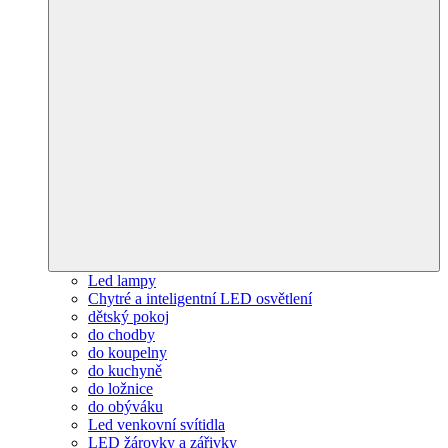
Led lampy
Chytré a inteligentní LED osvětlení
dětský pokoj
do chodby
do koupelny
do kuchyně
do ložnice
do obýváku
Led venkovní svítidla
LED žárovky a zářivky