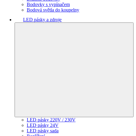
Bodovky s vypínačem
Bodová světla do koupelny
LED pásky a zdroje
LED pásky 220V / 230V
LED pásky 24V
LED pásky sada