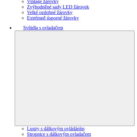
Vintage žárovky
Zvýhodněné sady LED žárovek
Velké ozdobné žárovky
Extrémně úsporné žárovky
Svítidla s ovladačem
Lustry s dálkovým ovládáním
Stropnice s dálkovým ovladačem