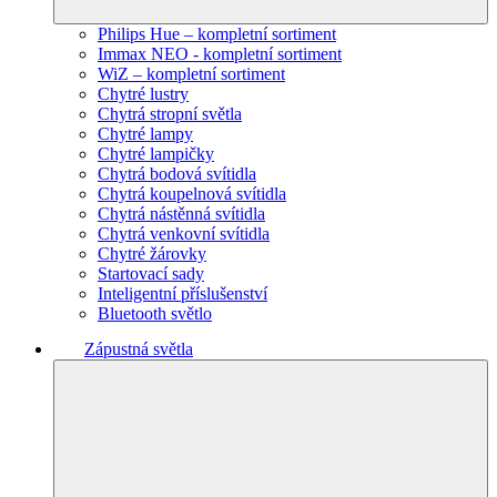
Philips Hue – kompletní sortiment
Immax NEO - kompletní sortiment
WiZ – kompletní sortiment
Chytré lustry
Chytrá stropní světla
Chytré lampy
Chytré lampičky
Chytrá bodová svítidla
Chytrá koupelnová svítidla
Chytrá nástěnná svítidla
Chytrá venkovní svítidla
Chytré žárovky
Startovací sady
Inteligentní příslušenství
Bluetooth světlo
Zápustná světla