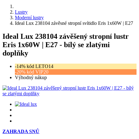
Lustry
Moderní lustry
Ideal Lux 238104 závěsné stropní svítidlo Eris 1x60W | E27
Ideal Lux 238104 závěšený stropní lustr
Eris 1x60W | E27 - bílý se zlatými
doplňky
-14% kód LETO14
-20% kód VIP20
Výhodný nákup
ZAHRADA SNŮ