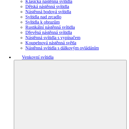
Klasická nástěnná svítidla
Dětská nástěnná svítidla
Nástěnná bodová svítidla
Svítidla nad zrcadlo
Svítidla k obrazům
Rustikální nástěnná svítidla
Dřevěná nástěnná svítidla
Nástěnná svítidla s vypínačem
Koupelnová nástěnná světla
Nástěnná svítidla s dálkovým ovládáním
Venkovní svítidla