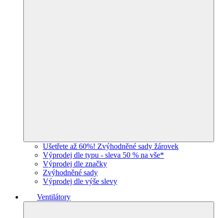
Ušetřete až 60%! Zvýhodněné sady žárovek
Výprodej dle typu - sleva 50 % na vše*
Výprodej dle značky
Zvýhodněné sady
Výprodej dle výše slevy
Ventilátory