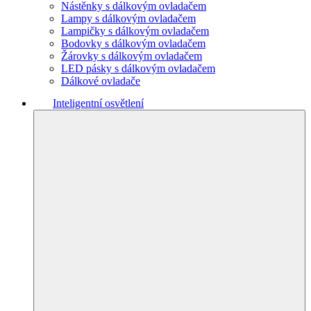
Nástěnky s dálkovým ovladačem
Lampy s dálkovým ovladačem
Lampičky s dálkovým ovladačem
Bodovky s dálkovým ovladačem
Žárovky s dálkovým ovladačem
LED pásky s dálkovým ovladačem
Dálkové ovladače
Inteligentní osvětlení