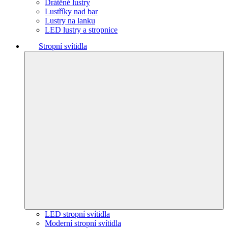
Drátěné lustry
Lustříky nad bar
Lustry na lanku
LED lustry a stropnice
Stropní svítidla
LED stropní svítidla
Moderní stropní svítidla