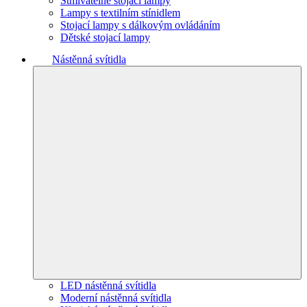
Stmívatelné stojací lampy
Lampy s textilním stínidlem
Stojací lampy s dálkovým ovládáním
Dětské stojací lampy
Nástěnná svítidla
LED nástěnná svítidla
Moderní nástěnná svítidla