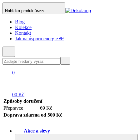
Nabídka produktů
Menu
Blog
Kolekce
Kontakt
Jak na úsporu energie 🌱
0
0
0 Kč
Způsoby doručení
Přepravce
69 Kč
Doprava zdarma od 500 Kč
Akce a slevy