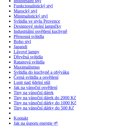
Industriální styl
Funkcionalistický styl
Marocký styl
Minimalistický styl
Svítidla ve stylu Provence
Designové stolní lampičky
Industriální osvětlení kuchyně
Přenosná svítidla
Boho styl
Japandi
Lávové lampy
Dřevěná svítidla
Ratanová svítidla
Maximalismus
Svítidla do kuchyně a obýváku
Černá svítidla a osvětlení
Lustr nad jídelní stůl
Jak na vánoční osvětlení
Tipy na vánoční dárek
Tipy na vánoční dárek do 2000 Kč
Tipy na vánoční dárky do 1000 Kč
Tipy na vánoční dárky do 500 Kč
Kontakt
Jak na úsporu energie 🌱