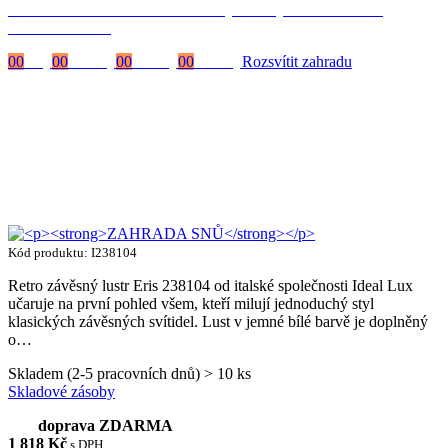
Časově omezená
sleva 20 % na objednávky nad 10.000 Kč
s kódem:
VIP20
00
Dny
00
Hodiny
00
Minuty
00
Vteřiny
Rozsvítit zahradu
Kód produktu: I238104
Retro závěsný lustr Eris 238104 od italské společnosti Ideal Lux
učaruje na první pohled všem, kteří milují jednoduchý styl
klasických závěsných svítidel. Lust v jemné bílé barvě je doplněný
o…
Skladem (2-5 pracovních dnů) > 10 ks
Skladové zásoby
doprava ZDARMA
1 818
Kč
s DPH