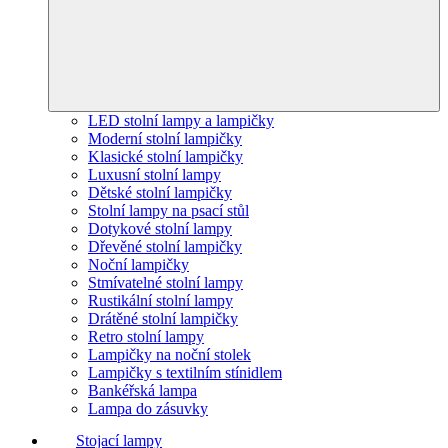
LED stolní lampy a lampičky
Moderní stolní lampičky
Klasické stolní lampičky
Luxusní stolní lampy
Dětské stolní lampičky
Stolní lampy na psací stůl
Dotykové stolní lampy
Dřevěné stolní lampičky
Noční lampičky
Stmívatelné stolní lampy
Rustikální stolní lampy
Drátěné stolní lampičky
Retro stolní lampy
Lampičky na noční stolek
Lampičky s textilním stínidlem
Bankéřská lampa
Lampa do zásuvky
Stojací lampy