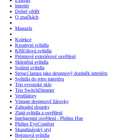
Exteriér
Interiér
Dobré vědět
O značkách
Magazín
Kolekce
Kreativní svítidla
Křišťálová svítidla
Prémiové exteriérové osvětlení
Skleněná svítidla
Solární svítidla
Stojací lampa jako designový doplněk interiéru
Svítidla do retro interiéru
Trio evropské sklo
Trio SwitchDimmer
Ventilátory
Vintage designové žárovky
Zahradní sloupky
Zlatá svítidla a osvětlení
Inteligentní osvětlení - Philips Hue
Philips EyeComfort
Skandinávský styl
Betonová svítidla