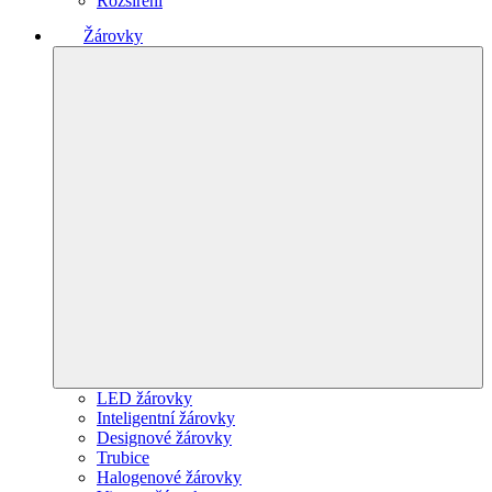
Rozšíření
Žárovky
LED žárovky
Inteligentní žárovky
Designové žárovky
Trubice
Halogenové žárovky