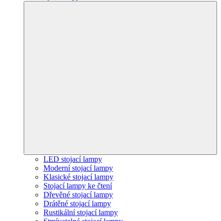
LED stojací lampy
Moderní stojací lampy
Klasické stojací lampy
Stojací lampy ke čtení
Dřevěné stojací lampy
Drátěné stojací lampy
Rustikální stojací lampy