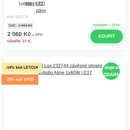
1x60W | E27
Kód: I232720
skladem > 10 ks
DMC:
2 493 Kč
2 060 Kč
s DPH
KOUPIT
Ušetříte -17 %
doprava
-14% kód LETO14
ZDARMA
-20% kód VIP20