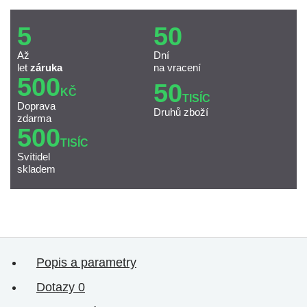
5
50
Až
Dní
let
záruka
na vracení
500
50
KČ
TISÍC
Doprava
Druhů zboží
zdarma
500
TISÍC
Svítidel
skladem
Popis a parametry
Dotazy
0