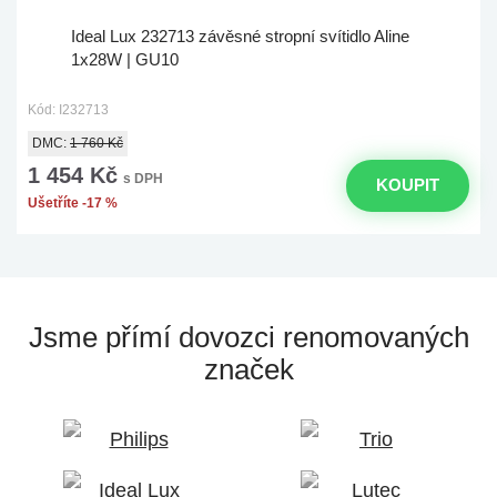
Ideal Lux 232713 závěsné stropní svítidlo Aline
1x28W | GU10
Kód: I232713
DMC:
1 760 Kč
1 454 Kč
s DPH
KOUPIT
Ušetříte -17 %
Jsme přímí dovozci
renomovaných
značek