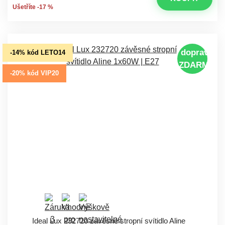
Ušetříte -17 %
doprava
-14% kód LETO14
ZDARMA
-20% kód VIP20
Ideal Lux 232720 závěsné stropní svítidlo Aline