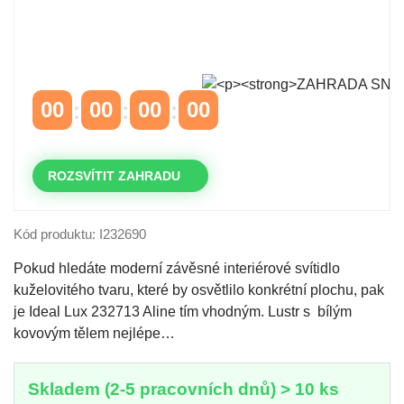
Časově omezená
sleva 20 % na objednávky nad
10.000 Kč
s kódem:
VIP20
00
00
00
00
DNY
HODINY
MINUTY
VTEŘINY
ROZSVÍTIT ZAHRADU
Kód produktu: I232690
Pokud hledáte moderní závěsné interiérové svítidlo
kuželovitého tvaru, které by osvětlilo konkrétní plochu, pak
je Ideal Lux 232713 Aline tím vhodným. Lustr s bílým
kovovým tělem nejlépe…
Skladem (2-5 pracovních dnů) > 10 ks