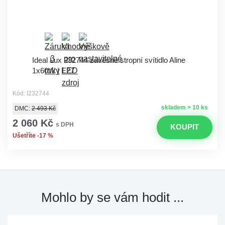
Ideal Lux 232744 závěsné stropní svítidlo Aline
1x60W | E27
Kód: I232744
skladem > 10 ks
DMC:
2 493 Kč
2 060 Kč
s DPH
KOUPIT
Ušetříte -17 %
Mohlo by se vám hodit ...