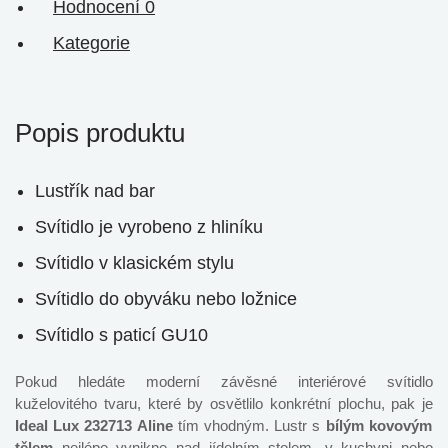
Hodnocení
0
Kategorie
Popis produktu
Lustřík nad bar
Svítidlo je vyrobeno z hliníku
Svítidlo v klasickém stylu
Svítidlo do obyváku nebo ložnice
Svítidlo s paticí GU10
Pokud hledáte moderní závěsné interiérové svítidlo
kuželovitého tvaru, které by osvětlilo konkrétní plochu, pak je
Ideal Lux 232713 Aline
tím vhodným. Lustr s
bílým kovovým
tělem
nejlépe vynikne nad jídelním stolem, v kuchyni nebo