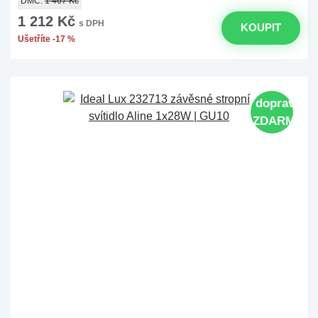
DMC:
1 467 Kč
1 212 Kč
s DPH
KOUPIT
Ušetříte -17 %
doprava
ZDARMA