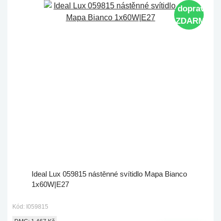
doprava
ZDARMA
Ideal Lux 059815 nástěnné svítidlo Mapa Bianco
1x60W|E27
Kód: I059815