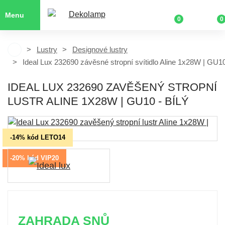
Menu
0
0
Lustry
Designové lustry
Ideal Lux 232690 závěsné stropní svítidlo Aline 1x28W | GU1
IDEAL LUX 232690 ZAVĚŠENÝ STROPNÍ
LUSTR ALINE 1X28W | GU10 - BÍLÝ
-14% kód LETO14
-20% kód VIP20
ZAHRADA SNŮ