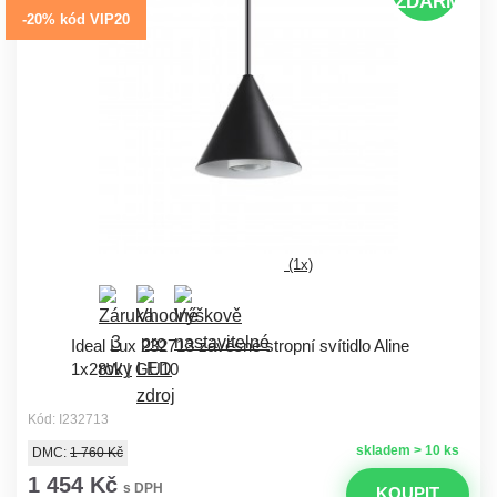
ZDARMA
-20% kód VIP20
(1x)
Ideal Lux 232713 závěsné stropní svítidlo Aline
1x28W | GU10
Kód: I232713
skladem > 10 ks
DMC:
1 760 Kč
1 454 Kč
s DPH
KOUPIT