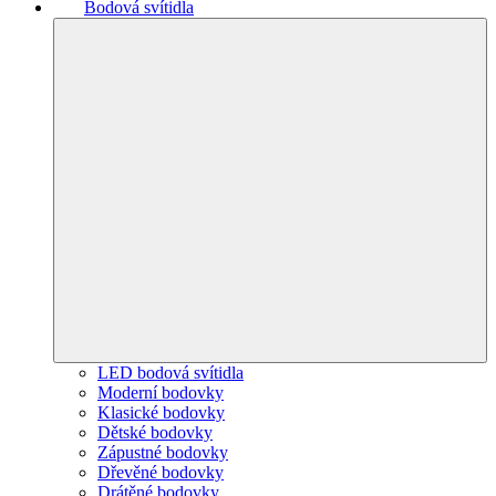
Bodová svítidla
LED bodová svítidla
Moderní bodovky
Klasické bodovky
Dětské bodovky
Zápustné bodovky
Dřevěné bodovky
Drátěné bodovky