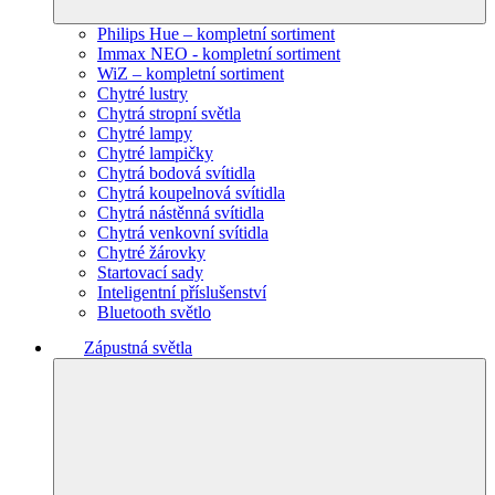
Philips Hue – kompletní sortiment
Immax NEO - kompletní sortiment
WiZ – kompletní sortiment
Chytré lustry
Chytrá stropní světla
Chytré lampy
Chytré lampičky
Chytrá bodová svítidla
Chytrá koupelnová svítidla
Chytrá nástěnná svítidla
Chytrá venkovní svítidla
Chytré žárovky
Startovací sady
Inteligentní příslušenství
Bluetooth světlo
Zápustná světla