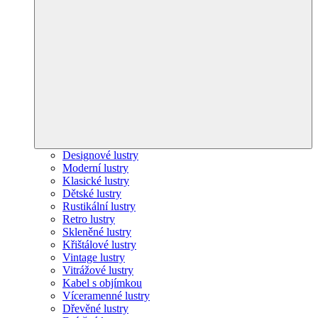
Designové lustry
Moderní lustry
Klasické lustry
Dětské lustry
Rustikální lustry
Retro lustry
Skleněné lustry
Křištálové lustry
Vintage lustry
Vitrážové lustry
Kabel s objímkou
Víceramenné lustry
Dřevěné lustry