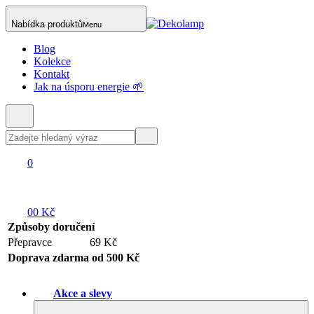
Nabídka produktů
Menu
Blog
Kolekce
Kontakt
Jak na úsporu energie 🌱
0
0
0 Kč
Způsoby doručení
Přepravce
69 Kč
Doprava zdarma od 500 Kč
Akce a slevy