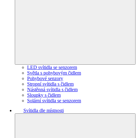
LED svítidla se senzorem
Světla s pohybovým čidlem
Pohybové senzory
Stropní svítidla s čidlem
Nástěnná svítidla s čidlem
Sloupky s čidlem
Solární svítidla se senzorem
Svítidla dle místnosti