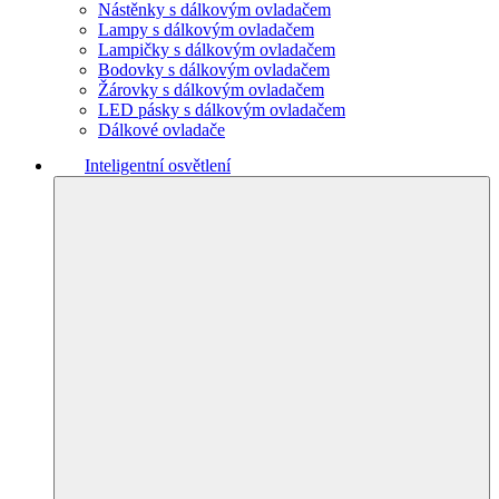
Nástěnky s dálkovým ovladačem
Lampy s dálkovým ovladačem
Lampičky s dálkovým ovladačem
Bodovky s dálkovým ovladačem
Žárovky s dálkovým ovladačem
LED pásky s dálkovým ovladačem
Dálkové ovladače
Inteligentní osvětlení