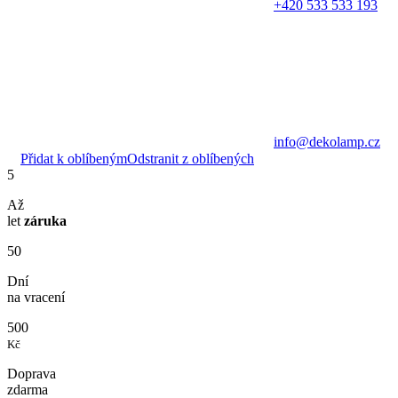
+420 533 533 193
info@dekolamp.cz
Přidat k oblíbeným
Odstranit z oblíbených
5
Až
let
záruka
50
Dní
na vracení
500
Kč
Doprava
zdarma