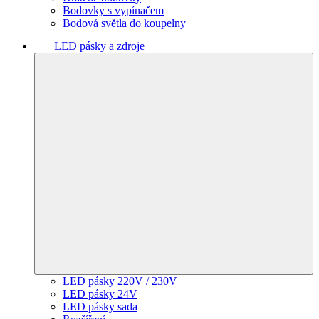
Bodovky s vypínačem
Bodová světla do koupelny
LED pásky a zdroje
LED pásky 220V / 230V
LED pásky 24V
LED pásky sada