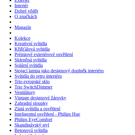
Exteriér
Interiér
Dobré vědět
O značkách
Magazín
Kolekce
Kreativní svítidla
Křišťálová svítidla
Prémiové exteriérové osvětlení
Skleněná svítidla
Solární svítidla
Stojací lampa jako designový doplněk interiéru
Svítidla do retro interiéru
Trio evropské sklo
Trio SwitchDimmer
Ventilátory
Vintage designové žárovky
Zahradní sloupky
Zlatá svítidla a osvětlení
Inteligentní osvětlení - Philips Hue
Philips EyeComfort
Skandinávský styl
Betonová svítidla