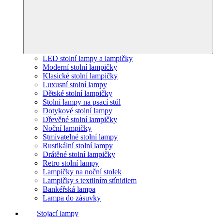
LED stolní lampy a lampičky
Moderní stolní lampičky
Klasické stolní lampičky
Luxusní stolní lampy
Dětské stolní lampičky
Stolní lampy na psací stůl
Dotykové stolní lampy
Dřevěné stolní lampičky
Noční lampičky
Stmívatelné stolní lampy
Rustikální stolní lampy
Drátěné stolní lampičky
Retro stolní lampy
Lampičky na noční stolek
Lampičky s textilním stínidlem
Bankéřská lampa
Lampa do zásuvky
Stojací lampy