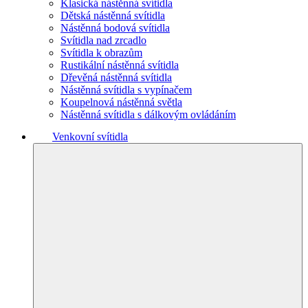
Klasická nástěnná svítidla
Dětská nástěnná svítidla
Nástěnná bodová svítidla
Svítidla nad zrcadlo
Svítidla k obrazům
Rustikální nástěnná svítidla
Dřevěná nástěnná svítidla
Nástěnná svítidla s vypínačem
Koupelnová nástěnná světla
Nástěnná svítidla s dálkovým ovládáním
Venkovní svítidla