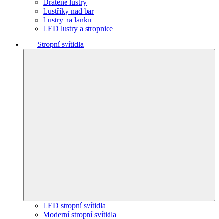
Drátěné lustry
Lustříky nad bar
Lustry na lanku
LED lustry a stropnice
Stropní svítidla
LED stropní svítidla
Moderní stropní svítidla