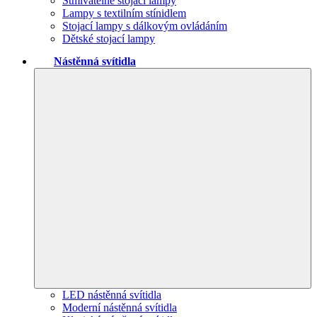
Stmívatelné stojací lampy
Lampy s textilním stínidlem
Stojací lampy s dálkovým ovládáním
Dětské stojací lampy
Nástěnná svítidla
LED nástěnná svítidla
Moderní nástěnná svítidla