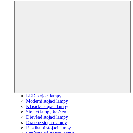
LED stojací lampy
Moderní stojací lampy
Klasické stojací lampy
Stojací lampy ke čtení
Dřevěné stojací lampy
Drátěné stojací lampy
Rustikální stojací lampy