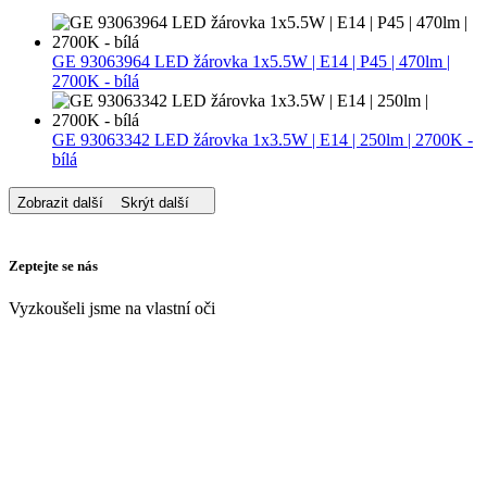
GE 93063964 LED žárovka 1x5.5W | E14 | P45 | 470lm |
2700K - bílá
GE 93063342 LED žárovka 1x3.5W | E14 | 250lm | 2700K -
bílá
Zobrazit další
Skrýt další
Zeptejte se nás
Vyzkoušeli jsme na vlastní oči