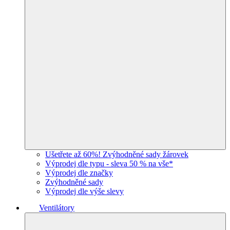
Ušetřete až 60%! Zvýhodněné sady žárovek
Výprodej dle typu - sleva 50 % na vše*
Výprodej dle značky
Zvýhodněné sady
Výprodej dle výše slevy
Ventilátory