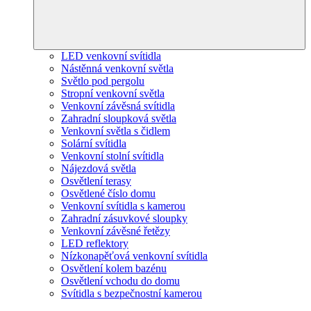
LED venkovní svítidla
Nástěnná venkovní světla
Světlo pod pergolu
Stropní venkovní světla
Venkovní závěsná svítidla
Zahradní sloupková světla
Venkovní světla s čidlem
Solární svítidla
Venkovní stolní svítidla
Nájezdová světla
Osvětlení terasy
Osvětlené číslo domu
Venkovní svítidla s kamerou
Zahradní zásuvkové sloupky
Venkovní závěsné řetězy
LED reflektory
Nízkonapěťová venkovní svítidla
Osvětlení kolem bazénu
Osvětlení vchodu do domu
Svítidla s bezpečnostní kamerou