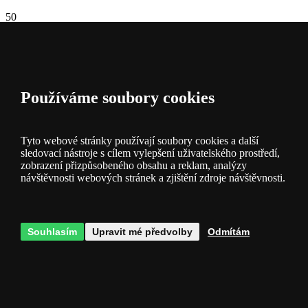
50
Tisíc
Druhů zboží
500
Tisíc
Používáme soubory cookies
Svítidel
skladem
Tyto webové stránky používají soubory cookies a další
sledovací nástroje s cílem vylepšení uživatelského prostředí,
zobrazení přizpůsobeného obsahu a reklam, analýzy
návštěvnosti webových stránek a zjištění zdroje návštěvnosti.
Souhlasím
Upravit mé předvolby
Odmítám
Popis a
parametry