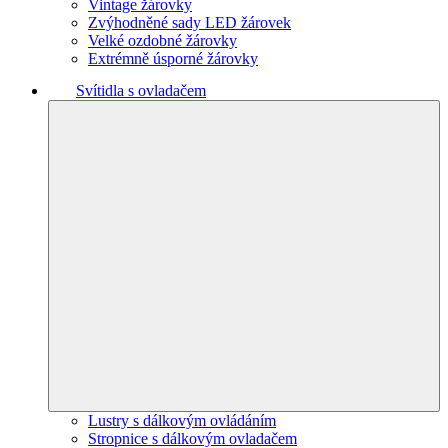
Vintage žárovky
Zvýhodněné sady LED žárovek
Velké ozdobné žárovky
Extrémně úsporné žárovky
Svítidla s ovladačem
Lustry s dálkovým ovládáním
Stropnice s dálkovým ovladačem