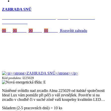
ZAHRADA SNŮ
Časově omezená
sleva 20 % na objednávky nad 10.000 Kč
s kódem:
VIP20
00
Dny
00
Hodiny
00
Minuty
00
Vteřiny
Rozsvítit zahradu
Kód produktu: I225029
Nástěnné svítidlo nad zrcadlo Alma 225029 od italské společnosti
Ideal Lux vám pomůže při péči o váš zevnějšek. Posviťte si na
zrcadlo v chodbě či v suché zóně vaší koupelny kvalitním LED…
Skladem (2-5 pracovních dnů) > 10 ks