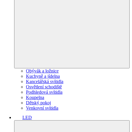
Obývák a ložnice
Kuchyně a jídelna
Kancelářská svítidla
Osvětlení schodiště
Podhledová svítidla
Koupelna
Dětský pokoj
Venkovní svítidla
LED