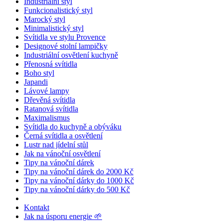
Industriální styl
Funkcionalistický styl
Marocký styl
Minimalistický styl
Svítidla ve stylu Provence
Designové stolní lampičky
Industriální osvětlení kuchyně
Přenosná svítidla
Boho styl
Japandi
Lávové lampy
Dřevěná svítidla
Ratanová svítidla
Maximalismus
Svítidla do kuchyně a obýváku
Černá svítidla a osvětlení
Lustr nad jídelní stůl
Jak na vánoční osvětlení
Tipy na vánoční dárek
Tipy na vánoční dárek do 2000 Kč
Tipy na vánoční dárky do 1000 Kč
Tipy na vánoční dárky do 500 Kč
Kontakt
Jak na úsporu energie 🌱