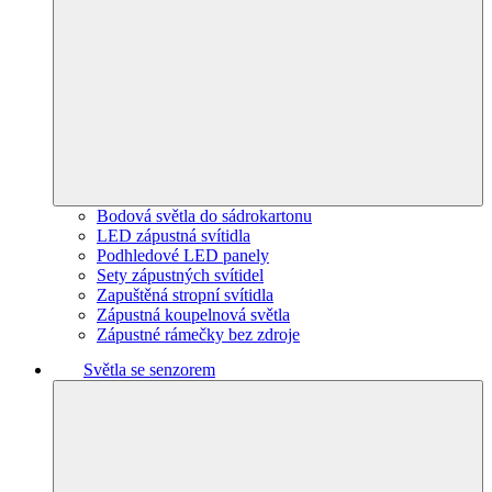
Bodová světla do sádrokartonu
LED zápustná svítidla
Podhledové LED panely
Sety zápustných svítidel
Zapuštěná stropní svítidla
Zápustná koupelnová světla
Zápustné rámečky bez zdroje
Světla se senzorem