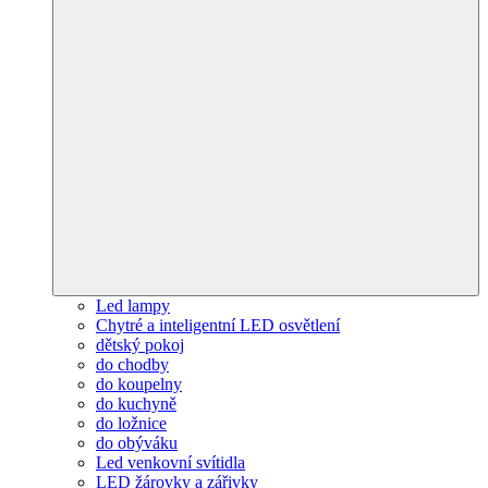
Led lampy
Chytré a inteligentní LED osvětlení
dětský pokoj
do chodby
do koupelny
do kuchyně
do ložnice
do obýváku
Led venkovní svítidla
LED žárovky a zářivky