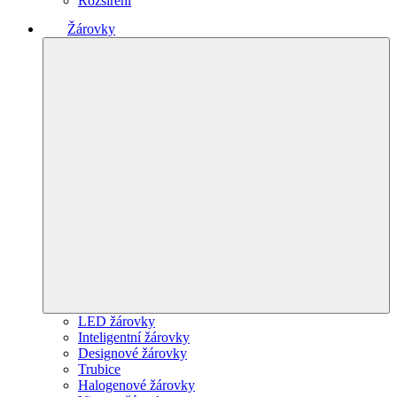
Rozšíření
Žárovky
LED žárovky
Inteligentní žárovky
Designové žárovky
Trubice
Halogenové žárovky