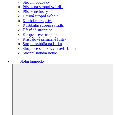
Stropní bodovky
Přisazená stropní svítidla
Přisazené lustry
Dětská stropní svítidla
Klasické stropnice
Rustikální stropní svítidla
Dřevěné stropnice
Koupelnové stropnice
Křišťálové přisazené lustry
Stropní svítidla na lanku
Stropnice s dálkovým ovládáním
Stropní svítidla koule
Stolní lampičky