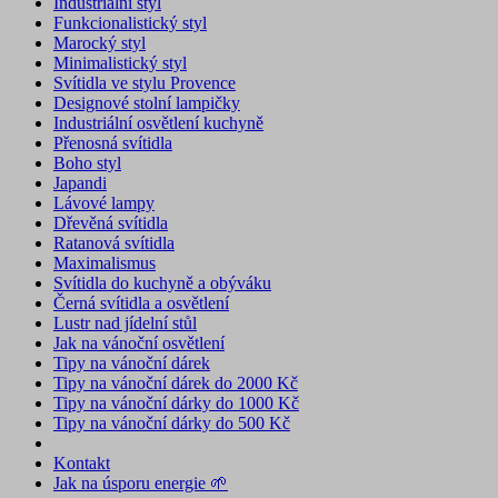
Industriální styl
Funkcionalistický styl
Marocký styl
Minimalistický styl
Svítidla ve stylu Provence
Designové stolní lampičky
Industriální osvětlení kuchyně
Přenosná svítidla
Boho styl
Japandi
Lávové lampy
Dřevěná svítidla
Ratanová svítidla
Maximalismus
Svítidla do kuchyně a obýváku
Černá svítidla a osvětlení
Lustr nad jídelní stůl
Jak na vánoční osvětlení
Tipy na vánoční dárek
Tipy na vánoční dárek do 2000 Kč
Tipy na vánoční dárky do 1000 Kč
Tipy na vánoční dárky do 500 Kč
Kontakt
Jak na úsporu energie 🌱