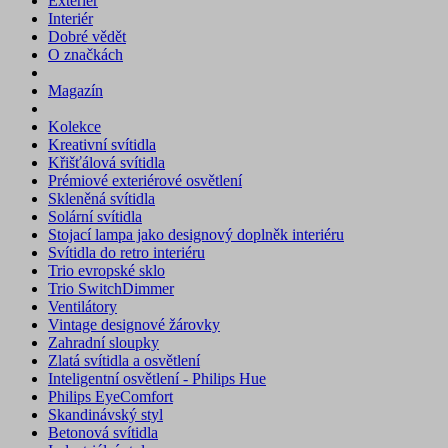
Exteriér
Interiér
Dobré vědět
O značkách
Magazín
Kolekce
Kreativní svítidla
Křišťálová svítidla
Prémiové exteriérové osvětlení
Skleněná svítidla
Solární svítidla
Stojací lampa jako designový doplněk interiéru
Svítidla do retro interiéru
Trio evropské sklo
Trio SwitchDimmer
Ventilátory
Vintage designové žárovky
Zahradní sloupky
Zlatá svítidla a osvětlení
Inteligentní osvětlení - Philips Hue
Philips EyeComfort
Skandinávský styl
Betonová svítidla