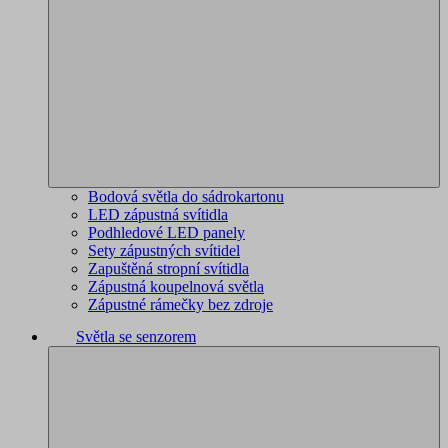
Bodová světla do sádrokartonu
LED zápustná svítidla
Podhledové LED panely
Sety zápustných svítidel
Zapuštěná stropní svítidla
Zápustná koupelnová světla
Zápustné rámečky bez zdroje
Světla se senzorem