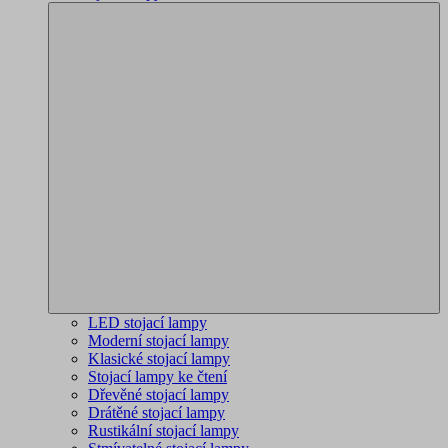
LED stojací lampy
Moderní stojací lampy
Klasické stojací lampy
Stojací lampy ke čtení
Dřevěné stojací lampy
Drátěné stojací lampy
Rustikální stojací lampy