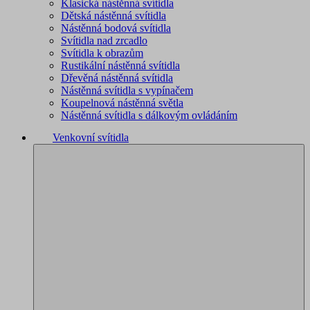
Klasická nástěnná svítidla
Dětská nástěnná svítidla
Nástěnná bodová svítidla
Svítidla nad zrcadlo
Svítidla k obrazům
Rustikální nástěnná svítidla
Dřevěná nástěnná svítidla
Nástěnná svítidla s vypínačem
Koupelnová nástěnná světla
Nástěnná svítidla s dálkovým ovládáním
Venkovní svítidla