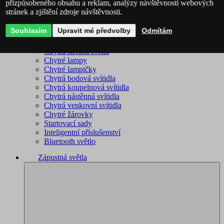
přizpůsobeného obsahu a reklam, analýzy návštěvnosti webových
stránek a zjištění zdroje návštěvnosti.
Philips Hue – kompletní sortiment
Immax NEO - kompletní sortiment
Souhlasím
Upravit mé předvolby
Odmítám
WiZ – kompletní sortiment
Chytré lustry
Chytrá stropní světla
Chytré lampy
Chytré lampičky
Chytrá bodová svítidla
Chytrá koupelnová svítidla
Chytrá nástěnná svítidla
Chytrá venkovní svítidla
Chytré žárovky
Startovací sady
Inteligentní příslušenství
Bluetooth světlo
Zápustná světla