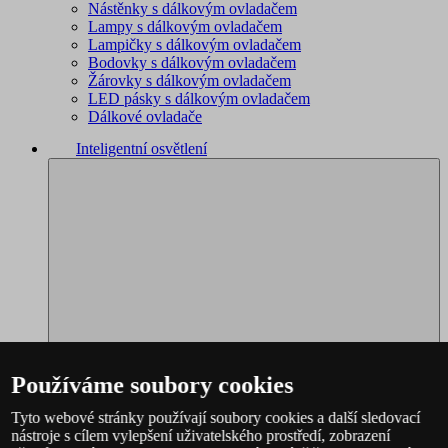
Nástěnky s dálkovým ovladačem
Lampy s dálkovým ovladačem
Lampičky s dálkovým ovladačem
Bodovky s dálkovým ovladačem
Žárovky s dálkovým ovladačem
LED pásky s dálkovým ovladačem
Dálkové ovladače
Inteligentní osvětlení
Používáme soubory cookies
Tyto webové stránky používají soubory cookies a další sledovací
nástroje s cílem vylepšení uživatelského prostředí, zobrazení