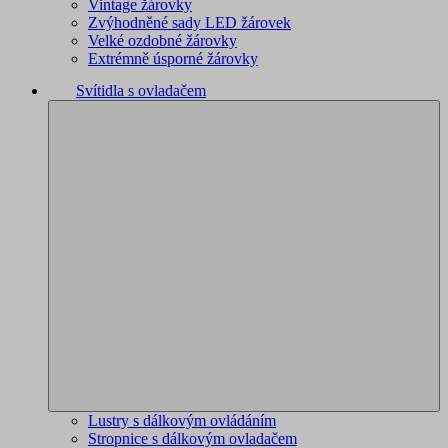
Vintage žárovky
Zvýhodněné sady LED žárovek
Velké ozdobné žárovky
Extrémně úsporné žárovky
Svítidla s ovladačem
Lustry s dálkovým ovládáním
Stropnice s dálkovým ovladačem