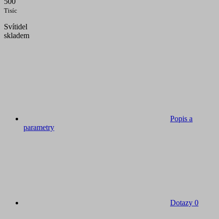
500
Tisíc
Svítidel
skladem
Popis a
parametry
Dotazy
0