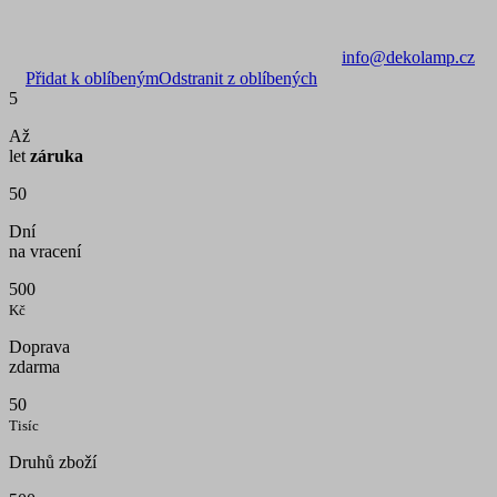
info@dekolamp.cz
Přidat k oblíbeným
Odstranit z oblíbených
5
Až
let
záruka
50
Dní
na vracení
500
Kč
Doprava
zdarma
50
Tisíc
Druhů zboží