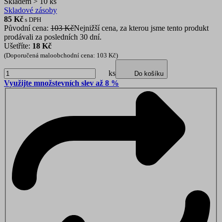
Skladem > 10 ks
Skladové zásoby
85
Kč
s DPH
Původní cena:
103 Kč
Nejnižší cena, za kterou jsme tento produkt
prodávali za posledních 30 dní.
Ušetříte:
18 Kč
(Doporučená maloobchodní cena: 103 Kč)
ks
Do košíku
Využijte množstevních slev až 8 %