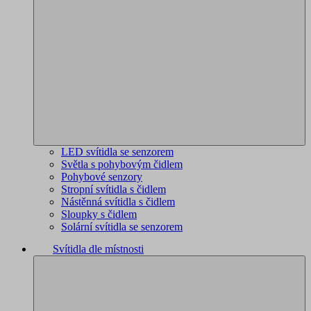
LED svítidla se senzorem
Světla s pohybovým čidlem
Pohybové senzory
Stropní svítidla s čidlem
Nástěnná svítidla s čidlem
Sloupky s čidlem
Solární svítidla se senzorem
Svítidla dle místnosti