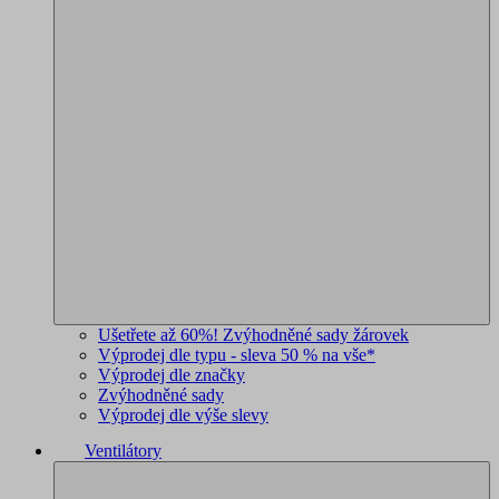
Ušetřete až 60%! Zvýhodněné sady žárovek
Výprodej dle typu - sleva 50 % na vše*
Výprodej dle značky
Zvýhodněné sady
Výprodej dle výše slevy
Ventilátory