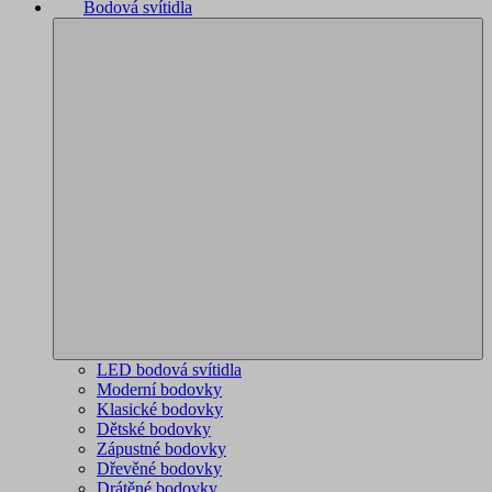
Bodová svítidla
LED bodová svítidla
Moderní bodovky
Klasické bodovky
Dětské bodovky
Zápustné bodovky
Dřevěné bodovky
Drátěné bodovky