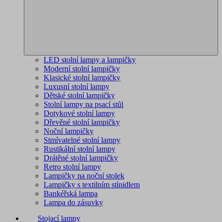
LED stolní lampy a lampičky
Moderní stolní lampičky
Klasické stolní lampičky
Luxusní stolní lampy
Dětské stolní lampičky
Stolní lampy na psací stůl
Dotykové stolní lampy
Dřevěné stolní lampičky
Noční lampičky
Stmívatelné stolní lampy
Rustikální stolní lampy
Drátěné stolní lampičky
Retro stolní lampy
Lampičky na noční stolek
Lampičky s textilním stínidlem
Bankéřská lampa
Lampa do zásuvky
Stojací lampy