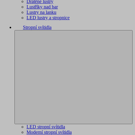
Drátěné lustry
Lustříky nad bar
Lustry na lanku
LED lustry a stropnice
Stropní svítidla
LED stropní svítidla
Moderní stropní svítidla