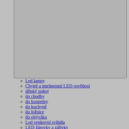
Led lampy
Chytré a inteligentní LED osvětlení
dětský pokoj
do chodby
do koupelny
do kuchyně
do ložnice
do obýváku
Led venkovní svítidla
LED žárovky a zářivky