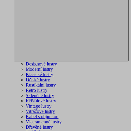
Designové lustry
Moderní lustry
Klasické lustry
Dětské lustry
Rustikální lustry
Retro lustry
Skleněné lustry
Křištálové lustry
Vintage lustry
Vitrážové lustry
Kabel s objímkou
Víceramenné lustry
Dřevěné lustry