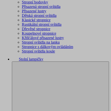
Stropní bodovky
Přisazená stropní svítidla
Přisazené lustry
Dětská stropní svítidla
Klasické stropnice
Rustikální stropní svítidla
Dřevěné stropnice
Koupelnové stropnice
Křišťálové přisazené lustry
Stropní svítidla na lanku
Stropnice s dálkovým ovládáním
Stropní svítidla koule
Stolní lampičky