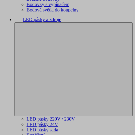
Bodovky s vypínačem
Bodová světla do koupelny
LED pásky a zdroje
LED pásky 220V / 230V
LED pásky 24V
LED pásky sada