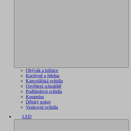
Obývák a ložnice
Kuchyně a jídelna
Kancelářská svítidla
Osvětlení schodiště
Podhledová svítidla
Koupelna
Dětský pokoj
Venkovní svítidla
LED