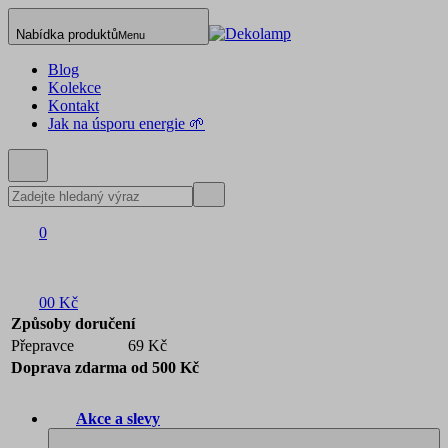
Nabídka produktů
Menu
Blog
Kolekce
Kontakt
Jak na úsporu energie 🌱
0
0
0 Kč
Způsoby doručení
Přepravce
69 Kč
Doprava zdarma od 500 Kč
Akce a slevy