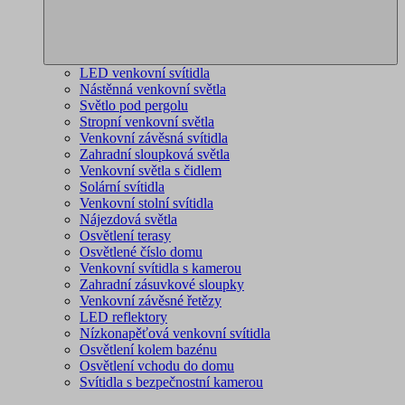
LED venkovní svítidla
Nástěnná venkovní světla
Světlo pod pergolu
Stropní venkovní světla
Venkovní závěsná svítidla
Zahradní sloupková světla
Venkovní světla s čidlem
Solární svítidla
Venkovní stolní svítidla
Nájezdová světla
Osvětlení terasy
Osvětlené číslo domu
Venkovní svítidla s kamerou
Zahradní zásuvkové sloupky
Venkovní závěsné řetězy
LED reflektory
Nízkonapěťová venkovní svítidla
Osvětlení kolem bazénu
Osvětlení vchodu do domu
Svítidla s bezpečnostní kamerou