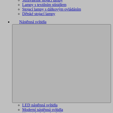
Stmívatelné stojací lampy
Lampy s textilním stínidlem
Stojací lampy s dálkovým ovládáním
Dětské stojací lampy
Nástěnná svítidla
LED nástěnná svítidla
Moderní nástěnná svítidla