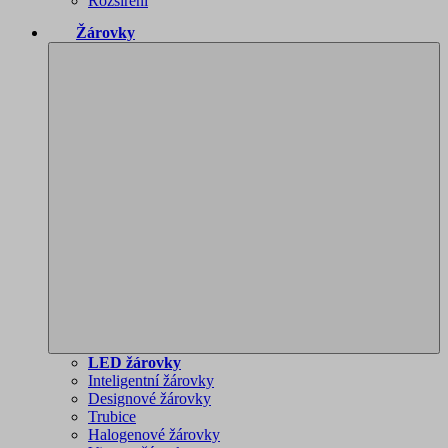
Rozšíření
Žárovky
LED žárovky
Inteligentní žárovky
Designové žárovky
Trubice
Halogenové žárovky