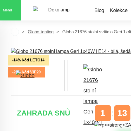
Blog
Kolekce
Menu
Globo lighting
Globo 21676 stolní svítidlo Geri 1x
-14% kód LETO14
-20% kód VIP20
1
13
ZAHRADA SNŮ
DNY
HODINY
Časově omezená
sleva 20 % na