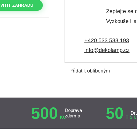
VÍTIT ZAHRADU
Zeptejte se 
Vyzkoušeli js
+420 533 533 193
info@dekolamp.cz
Přidat k oblíbeným
500
50
Doprava
Dr
zdarma
KČ
TISÍC