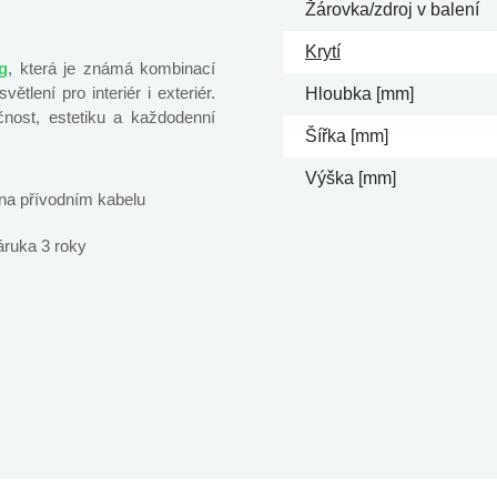
Žárovka/zdroj v balení
Krytí
g
, která je známá kombinací
tlení pro interiér i exteriér.
Hloubka [mm]
nost, estetiku a každodenní
Šířka [mm]
Výška [mm]
na přívodním kabelu
áruka 3 roky