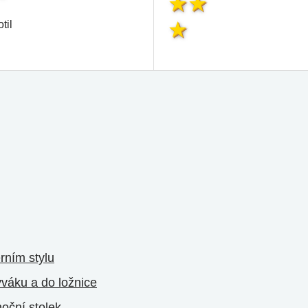
til
rním stylu
ýváku a do ložnice
noční stolek