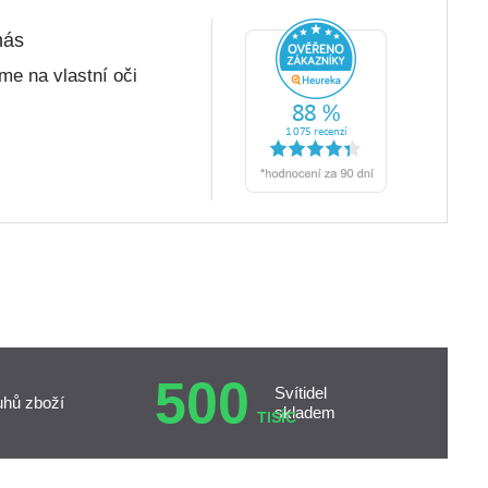
nás
me na vlastní oči
500
Svítidel
uhů zboží
skladem
TISÍC