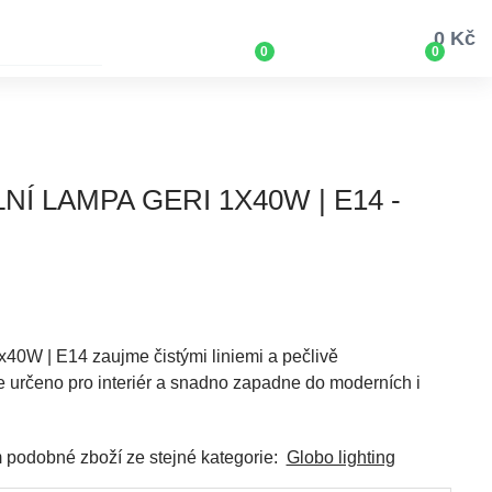
0 Kč
0
0
NÍ LAMPA GERI 1X40W | E14 -
1x40W | E14 zaujme čistými liniemi a pečlivě
je určeno pro interiér a snadno zapadne do moderních i
ím podobné zboží ze stejné kategorie:
Globo lighting