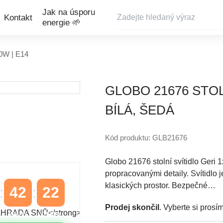
Jak na úsporu
Kontakt
energie 🌱
40W | E14
GLOBO 21676 STOL
BÍLÁ, ŠEDÁ
Kód produktu: GLB21676
Globo 21676 stolní svítidlo Geri 
propracovanými detaily. Svítidlo 
klasických prostor. Bezpečné…
42
21
Prodej skončil
. Vyberte si pros
MINUTY
VTEŘINY