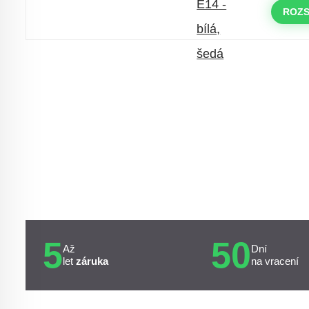
objednávky nad 10.000 Kč
ROZS
s kódem:
VIP20
5
50
Až
Dní
let
záruka
na vracení