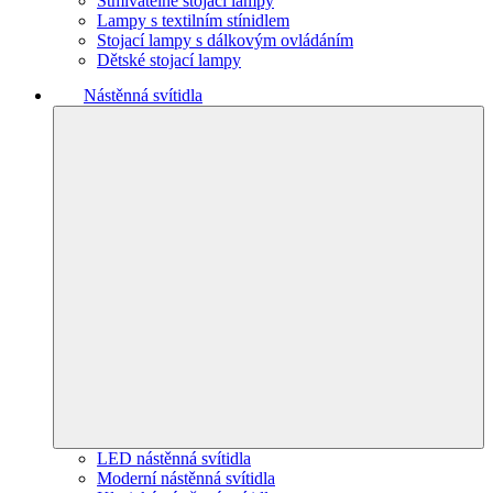
Stmívatelné stojací lampy
Lampy s textilním stínidlem
Stojací lampy s dálkovým ovládáním
Dětské stojací lampy
Nástěnná svítidla
LED nástěnná svítidla
Moderní nástěnná svítidla