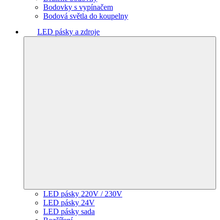
Bodovky s vypínačem
Bodová světla do koupelny
LED pásky a zdroje
LED pásky 220V / 230V
LED pásky 24V
LED pásky sada