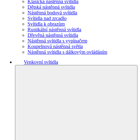
Klasická nástěnná svítidla
Dětská nástěnná svítidla
Nástěnná bodová svítidla
Svítidla nad zrcadlo
Svítidla k obrazům
Rustikální nástěnná svítidla
Dřevěná nástěnná svítidla
Nástěnná svítidla s vypínačem
Koupelnová nástěnná světla
Nástěnná svítidla s dálkovým ovládáním
Venkovní svítidla