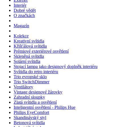
Exteriér
Interiér
Dobré vědět
O značkách
Magazín
Kolekce
Kreativní svítidla
Křišťálová svítidla
Prémiové exteriérové osvětlení
Skleněná svítidla
Solární svítidla
Stojací lampa jako designový doplněk interiéru
Svítidla do retro interiéru
Trio evropské sklo
Trio SwitchDimmer
Ventilátory
Vintage designové žárovky
Zahradní sloupky
Zlatá svítidla a osvětlení
Inteligentní osvětlení - Philips Hue
Philips EyeComfort
Skandinávský styl
Betonová svítidla