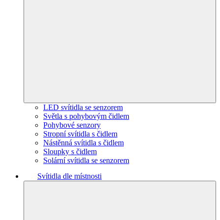
LED svítidla se senzorem
Světla s pohybovým čidlem
Pohybové senzory
Stropní svítidla s čidlem
Nástěnná svítidla s čidlem
Sloupky s čidlem
Solární svítidla se senzorem
Svítidla dle místnosti