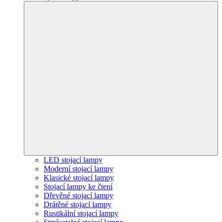
LED stojací lampy
Moderní stojací lampy
Klasické stojací lampy
Stojací lampy ke čtení
Dřevěné stojací lampy
Drátěné stojací lampy
Rustikální stojací lampy