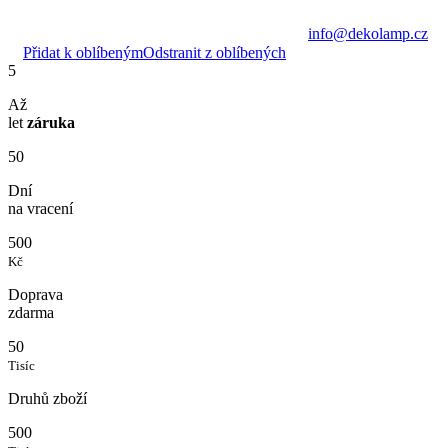
info@dekolamp.cz
Přidat k oblíbeným
Odstranit z oblíbených
5
Až
let
záruka
50
Dní
na vracení
500
Kč
Doprava
zdarma
50
Tisíc
Druhů zboží
500