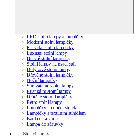
LED stolní lampy a lampičky
Moderní stolní lampičky
Klasické stolní lampičky
Luxusní stolní lampy
Dětské stolní lampičky
Stolní lampy na psací stůl
Dotykové stolní lampy
Dřevěné stolní lampičky
Noční lampičky
Stmívatelné stolní lampy
Rustikální stolní lampy
Drátěné stolní lampičky
Retro stolní lampy
Lampičky na noční stolek
Lampičky s textilním stínidlem
Bankéřská lampa
Lampa do zásuvky
Stojací lampy