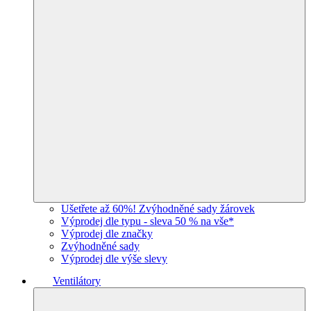
Ušetřete až 60%! Zvýhodněné sady žárovek
Výprodej dle typu - sleva 50 % na vše*
Výprodej dle značky
Zvýhodněné sady
Výprodej dle výše slevy
Ventilátory