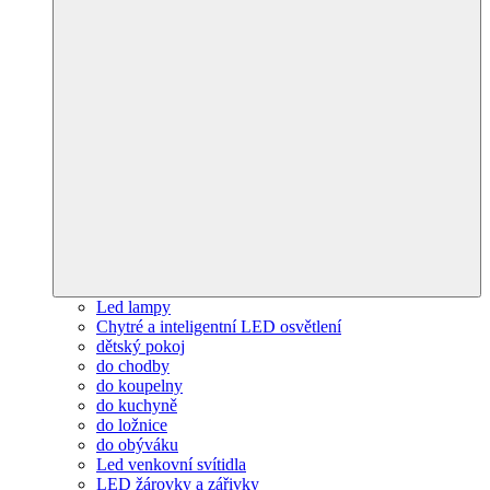
Led lampy
Chytré a inteligentní LED osvětlení
dětský pokoj
do chodby
do koupelny
do kuchyně
do ložnice
do obýváku
Led venkovní svítidla
LED žárovky a zářivky