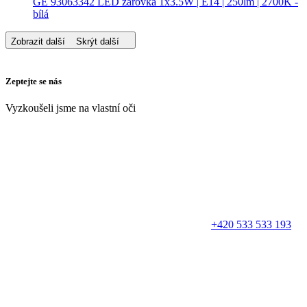
GE 93063342 LED žárovka 1x3.5W | E14 | 250lm | 2700K -
bílá
Zobrazit další
Skrýt další
Zeptejte se nás
Vyzkoušeli jsme na vlastní oči
+420 533 533 193