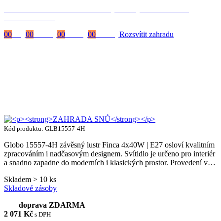
Časově omezená
sleva 20 % na objednávky nad 10.000 Kč
s kódem:
VIP20
00
Dny
00
Hodiny
00
Minuty
00
Vteřiny
Rozsvítit zahradu
Kód produktu: GLB15557-4H
Globo 15557-4H závěsný lustr Finca 4x40W | E27 osloví kvalitním
zpracováním i nadčasovým designem. Svítidlo je určeno pro interiér
a snadno zapadne do moderních i klasických prostor. Provedení v…
Skladem > 10 ks
Skladové zásoby
doprava ZDARMA
2 071
Kč
s DPH