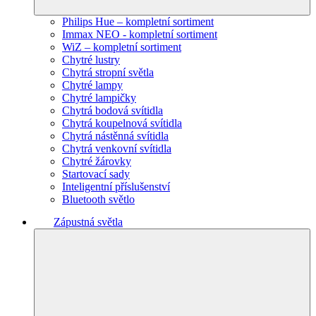
Philips Hue – kompletní sortiment
Immax NEO - kompletní sortiment
WiZ – kompletní sortiment
Chytré lustry
Chytrá stropní světla
Chytré lampy
Chytré lampičky
Chytrá bodová svítidla
Chytrá koupelnová svítidla
Chytrá nástěnná svítidla
Chytrá venkovní svítidla
Chytré žárovky
Startovací sady
Inteligentní příslušenství
Bluetooth světlo
Zápustná světla