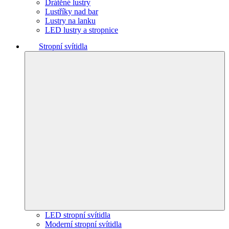
Drátěné lustry
Lustříky nad bar
Lustry na lanku
LED lustry a stropnice
Stropní svítidla
LED stropní svítidla
Moderní stropní svítidla