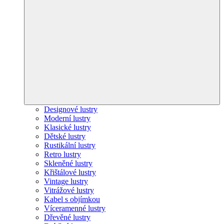
Designové lustry
Moderní lustry
Klasické lustry
Dětské lustry
Rustikální lustry
Retro lustry
Skleněné lustry
Křištálové lustry
Vintage lustry
Vitrážové lustry
Kabel s objímkou
Víceramenné lustry
Dřevěné lustry