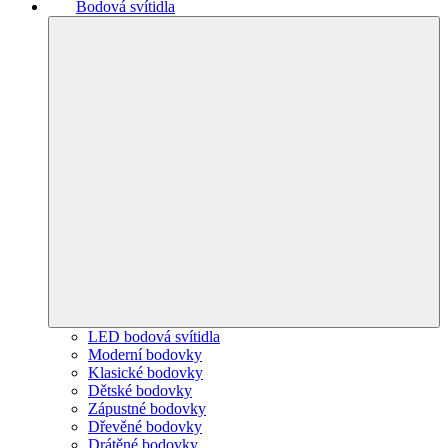
Bodová svítidla
LED bodová svítidla
Moderní bodovky
Klasické bodovky
Dětské bodovky
Zápustné bodovky
Dřevěné bodovky
Drátěné bodovky