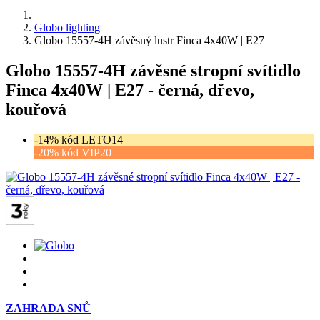
Globo lighting
Globo 15557-4H závěsný lustr Finca 4x40W | E27
Globo 15557-4H závěsné stropní svítidlo
Finca 4x40W | E27 - černá, dřevo,
kouřová
-14% kód LETO14
-20% kód VIP20
ZAHRADA SNŮ