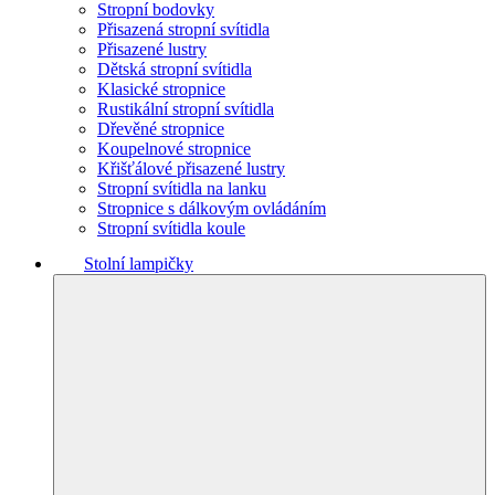
Stropní bodovky
Přisazená stropní svítidla
Přisazené lustry
Dětská stropní svítidla
Klasické stropnice
Rustikální stropní svítidla
Dřevěné stropnice
Koupelnové stropnice
Křišťálové přisazené lustry
Stropní svítidla na lanku
Stropnice s dálkovým ovládáním
Stropní svítidla koule
Stolní lampičky