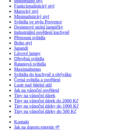
Industriální styl
Funkcionalistický styl
Marocký styl
Minimalistický styl
Svítidla ve stylu Provence
Designové stolní lampičky
Industriální osvětlení kuchyně
Přenosná svítidla
Boho styl
Japandi
Lávové lampy
Dřevěná svítidla
Ratanová svítidla
Maximalismus
Svítidla do kuchyně a obýváku
Černá svítidla a osvětlení
Lustr nad jídelní stůl
Jak na vánoční osvětlení
Tipy na vánoční dárek
Tipy na vánoční dárek do 2000 Kč
Tipy na vánoční dárky do 1000 Kč
Tipy na vánoční dárky do 500 Kč
Kontakt
Jak na úsporu energie 🌱