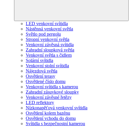
LED venkovní svítidla
Nástěnná venkovní světla
Světlo pod pergolu
Stropní venkovní světla
Venkovní závěsná svítidla
Zahradní sloupková světla
Venkovní světla s čidlem
Solární svítidla
Venkovní stolní svítidla
Nájezdová světla
Osvětlení terasy
Osvětlené číslo domu
Venkovní svítidla s kamerou
Zahradní zásuvkové sloupky
Venkovní závěsné řetězy
LED reflektory
Nízkonapěťová venkovní svítidla
Osvětlení kolem bazénu
Osvětlení vchodu do domu
Svítidla s bezpečnostní kamerou