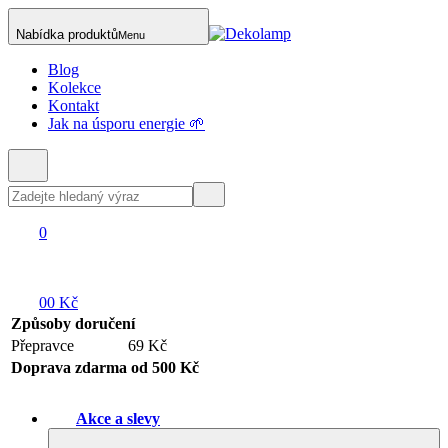
Nabídka produktů
Menu
Blog
Kolekce
Kontakt
Jak na úsporu energie 🌱
0
0
0 Kč
Způsoby doručení
Přepravce
69 Kč
Doprava zdarma od 500 Kč
Akce a slevy