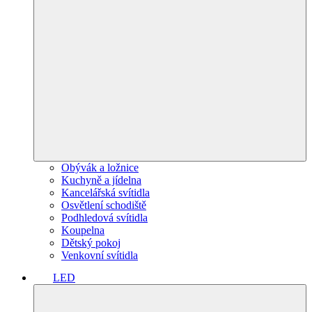
Obývák a ložnice
Kuchyně a jídelna
Kancelářská svítidla
Osvětlení schodiště
Podhledová svítidla
Koupelna
Dětský pokoj
Venkovní svítidla
LED