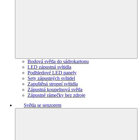
Bodová světla do sádrokartonu
LED zápustná svítidla
Podhledové LED panely
Sety zápustných svítidel
Zapuštěná stropní svítidla
Zápustná koupelnová světla
Zápustné rámečky bez zdroje
Světla se senzorem