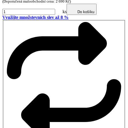
(Doporučená maloobchodní cena: 2 690 Kč)
ks
Do košíku
Využijte množstevních slev až 8 %