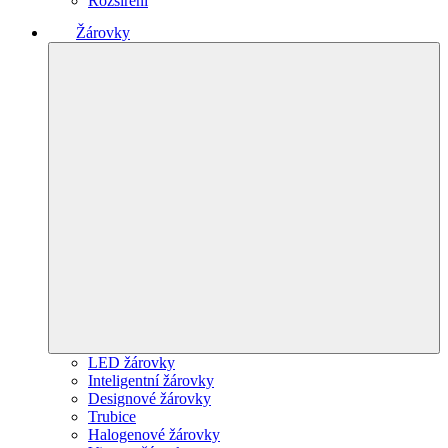
Rozšíření
Žárovky
LED žárovky
Inteligentní žárovky
Designové žárovky
Trubice
Halogenové žárovky