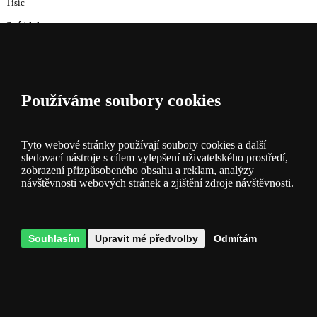
Tisíc
Svítidel
skladem
Používáme soubory cookies
Tyto webové stránky používají soubory cookies a další
sledovací nástroje s cílem vylepšení uživatelského prostředí,
Popis a
zobrazení přizpůsobeného obsahu a reklam, analýzy
parametry
návštěvnosti webových stránek a zjištění zdroje návštěvnosti.
Souhlasím
Upravit mé předvolby
Odmítám
Dotazy
0