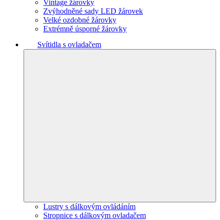
Vintage žárovky
Zvýhodněné sady LED žárovek
Velké ozdobné žárovky
Extrémně úsporné žárovky
Svítidla s ovladačem
Lustry s dálkovým ovládáním
Stropnice s dálkovým ovladačem