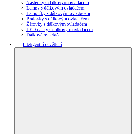
Nástěnky s dálkovým ovladačem
Lampy s dálkovým ovladačem
Lampičky s dálkovým ovladačem
Bodovky s dálkovým ovladačem
Žárovky s dálkovým ovladačem
LED pásky s dálkovým ovladačem
Dálkové ovladače
Inteligentní osvětlení