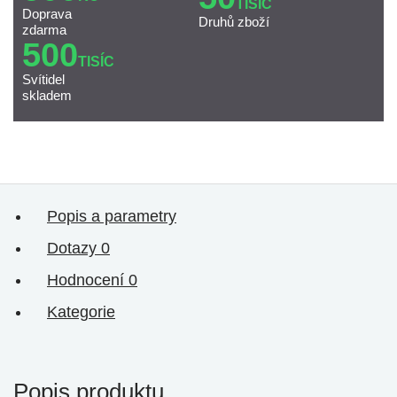
TISÍC
Doprava
Druhů zboží
zdarma
500
TISÍC
Svítidel
skladem
Popis a parametry
Dotazy
0
Hodnocení
0
Kategorie
Popis produktu