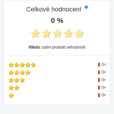
Celkové hodnocení
0 %
Nikdo
zatím produkt nehodnotil
0×
0×
0×
0×
0×