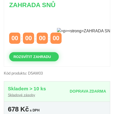
ZAHRADA SNŮ
Časově omezená
sleva 20 % na objednávky nad
10.000 Kč
s kódem:
VIP20
00
00
00
00
DNY
HODINY
MINUTY
VTEŘINY
ROZSVÍTIT ZAHRADU
Kód produktu: D5AM03
Skladem > 10 ks
DOPRAVA ZDARMA
Skladové zásoby
678
Kč
s DPH