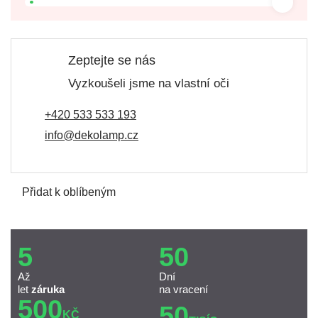
Zeptejte se nás
Vyzkoušeli jsme na vlastní oči
+420 533 533 193
info@dekolamp.cz
Přidat k oblíbeným
5
50
Až
Dní
let
záruka
na vracení
500
50
KČ