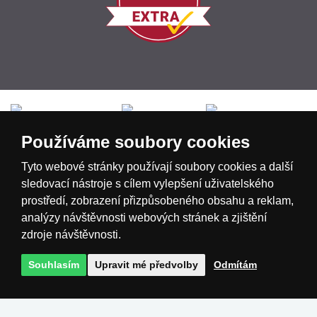
Česká republika
Slovensko
Deutschland
Používáme soubory cookies
Magyarország
Österreich
België
Tyto webové stránky používají soubory cookies a další
sledovací nástroje s cílem vylepšení uživatelského
prostředí, zobrazení přizpůsobeného obsahu a reklam,
Nederland
analýzy návštěvnosti webových stránek a zjištění
zdroje návštěvnosti.
Souhlasím
Upravit mé předvolby
Odmítám