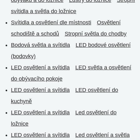
obýváku a do ložnice
Lustry do ložnice
Stropní
svítidla a světla do ložnice
Svítidla a osvětlení dle místnosti
Osvětlení
schodiště a schodů
Stropní světla do chodby
Bodová světla a svítidla
LED bodové osvětlení
(bodovky)
LED osvětlení a svítidla
LED světla a osvětlení
do obývacího pokoje
LED osvětlení a svítidla
LED osvětlení do
kuchyně
LED osvětlení a svítidla
Led osvětlení do
ložnice
LED osvětlení a svítidla
Led osvětlení a světla