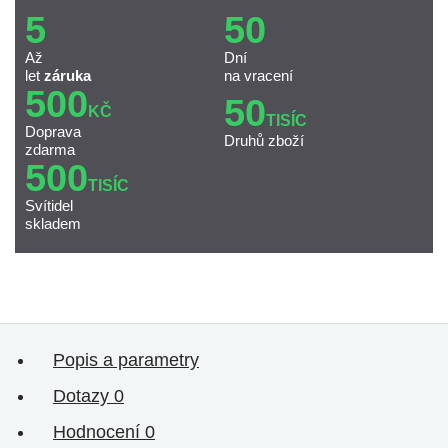
5
50
Až
Dní
let
záruka
na vracení
500
50
KČ
TISÍC
Doprava
Druhů zboží
zdarma
500
TISÍC
Svítidel
skladem
Popis a parametry
Dotazy
0
Hodnocení
0