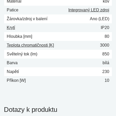
Materiál
kov
Patice
Integrovaný LED zdroj
Žárovka/zdroj v balení
Ano (LED)
Krytí
IP20
Hloubka [mm]
80
Teplota chromatičnosti [K]
3000
Světelný tok (lm)
850
Barva
bílá
Napětí
230
Příkon [W]
10
Dotazy k produktu