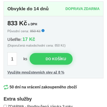
Obvykle do 14 dnů
DOPRAVA ZDARMA
833
Kč
s DPH
Původní cena:
850 Kč
17 Kč
Ušetříte:
(Doporučená maloobchodní cena: 850 Kč)
ks
DO KOŠÍKU
Využijte množstevních slev až 8 %
50 dní na vrácení zakoupeného zboží
Extra služby
ZDARMA - Prodloužená záruka 3 roky