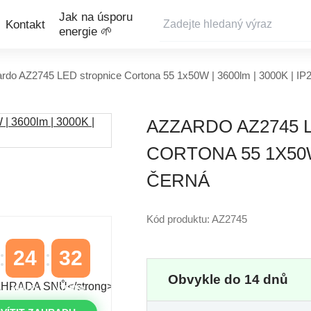
Jak na úsporu
Kontakt
energie 🌱
rdo AZ2745 LED stropnice Cortona 55 1x50W | 3600lm | 3000K | IP
AZZARDO AZ2745 
CORTONA 55 1X50W |
ČERNÁ
Kód produktu: AZ2745
24
31
Obvykle do 14 dnů
MINUTY
VTEŘINY