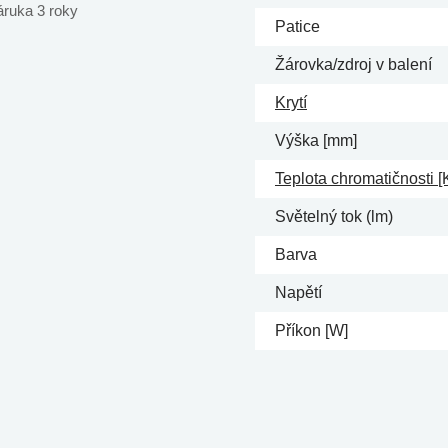
áruka 3 roky
Patice
Žárovka/zdroj v balení
Krytí
Výška [mm]
Teplota chromatičnosti [
Světelný tok (lm)
Barva
Napětí
Příkon [W]