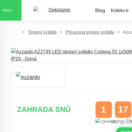
Blog
Kolekce
Menu
Stropní svítidla
Přisazená stropní svítidla
Azza
1
17
ZAHRADA SNŮ
DNY
HODINY
Časově omezená
sleva 20 % na
objednávky nad 10.000 Kč