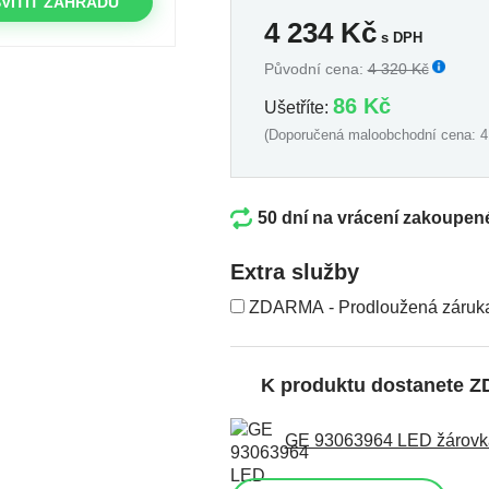
VÍTIT ZAHRADU
4 234
Kč
s DPH
Původní cena:
4 320 Kč
86 Kč
Ušetříte:
(Doporučená maloobchodní cena: 4
50 dní na vrácení zakoupen
Extra služby
ZDARMA - Prodloužená záruka
K produktu dostanete 
GE 93063964 LED žárovka 