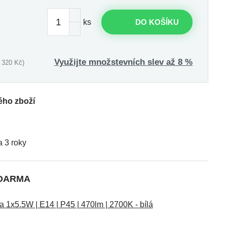
ks
DO KOŠÍKU
Využijte množstevních slev až 8 %
 320 Kč)
ého zboží
 3 roky
ZDARMA
1x5.5W | E14 | P45 | 470lm | 2700K - bílá