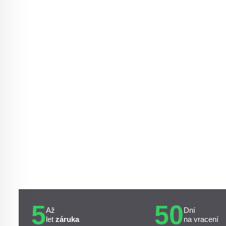
5
50
Až
Dní
let
záruka
na vracení