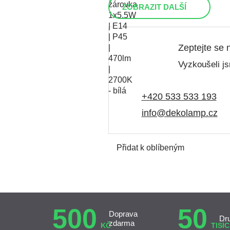
ZOBRAZIT DALŠÍ
Zeptejte se 
Vyzkoušeli js
+420 533 533 193
info@dekolamp.cz
Přidat k oblíbeným
500
50
Doprava
Dr
zdarma
KČ
TISÍC