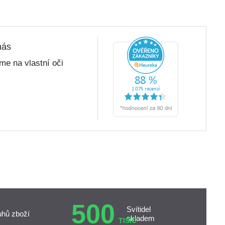
nás
me na vlastní oči
500
Svítidel
uhů zboží
skladem
TISÍC