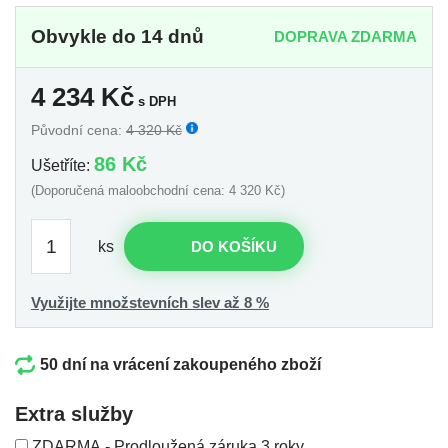
Obvykle do 14 dnů
DOPRAVA ZDARMA
4 234
Kč
s DPH
Původní cena:
4 320 Kč
86 Kč
Ušetříte:
(Doporučená maloobchodní cena: 4 320 Kč)
ks
DO KOŠÍKU
Využijte množstevních slev až 8 %
50 dní na vrácení zakoupeného zboží
Extra služby
ZDARMA - Prodloužená záruka 3 roky