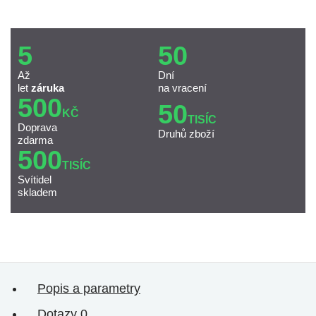
5
50
Až
Dní
let
záruka
na vracení
500
50
KČ
TISÍC
Doprava
Druhů zboží
zdarma
500
TISÍC
Svítidel
skladem
Popis a parametry
Dotazy
0