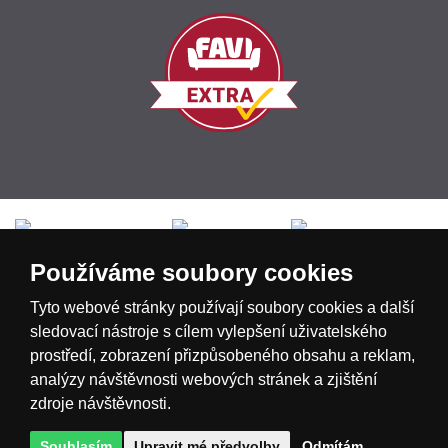
Česká republika
Slovensko
Deutschland
Používáme soubory cookies
Magyarország
Österreich
België
Tyto webové stránky používají soubory cookies a další
sledovací nástroje s cílem vylepšení uživatelského
prostředí, zobrazení přizpůsobeného obsahu a reklam,
Nederland
analýzy návštěvnosti webových stránek a zjištění
zdroje návštěvnosti.
Souhlasím
Upravit mé předvolby
Odmítám