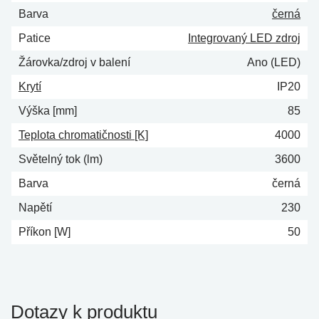
Barva
černá
Patice
Integrovaný LED zdroj
Žárovka/zdroj v balení
Ano (LED)
Krytí
IP20
Výška [mm]
85
Teplota chromatičnosti [K]
4000
Světelný tok (lm)
3600
Barva
černá
Napětí
230
Příkon [W]
50
Dotazy k produktu