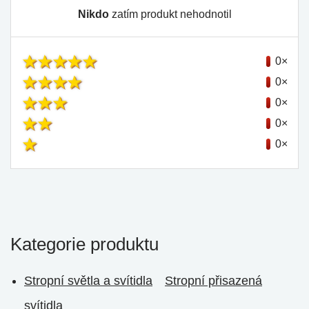
Nikdo
zatím produkt nehodnotil
0×
0×
0×
0×
0×
Kategorie produktu
Stropní světla a svítidla
Stropní přisazená
svítidla