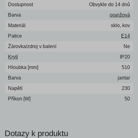
Dostupnost
Obvykle do 14 dnů
Barva
oranžová
Materiál
sklo, kov
Patice
E14
Žárovka/zdroj v balení
Ne
Krytí
IP20
Hloubka [mm]
510
Barva
jantar
Napětí
230
Příkon [W]
50
Dotazy k produktu