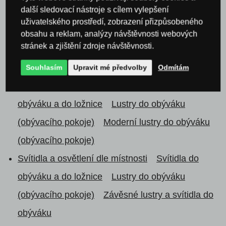
další sledovací nástroje s cílem vylepšení
Lustry a zavěsná svítidla
Vintage lustry a
uživatelského prostředí, zobrazení přizpůsobeného
stropní svítidla
obsahu a reklam, analýzy návštěvnosti webových
stránek a zjištění zdroje návštěvnosti.
Lustry a zavěsná svítidla
Skleněné lustry
závěsné
Souhlasím
Upravit mé předvolby
Odmítám
Svítidla a osvětlení dle místnosti
Svítidla do
obýváku a do ložnice
Lustry do obýváku
(obývacího pokoje)
Moderní lustry do obýváku
(obývacího pokoje)
Svítidla a osvětlení dle místnosti
Svítidla do
obýváku a do ložnice
Lustry do obýváku
(obývacího pokoje)
Závěsné lustry a svítidla do
obýváku