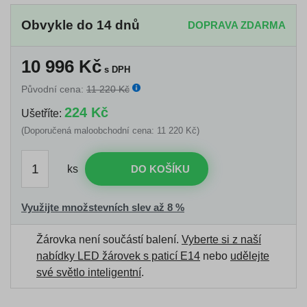
Obvykle do 14 dnů
DOPRAVA ZDARMA
10 996
Kč
s DPH
Původní cena:
11 220 Kč
224 Kč
Ušetříte:
(Doporučená maloobchodní cena: 11 220 Kč)
ks
DO KOŠÍKU
Využijte množstevních slev až 8 %
Žárovka není součástí balení.
Vyberte si z naší
nabídky LED žárovek s paticí E14
nebo
udělejte
své světlo inteligentní
.