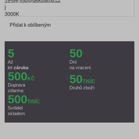
info@dekolamp.cz
Přidat k oblíbeným
5
50
Až
Dní
let
záruka
na vracení
500
50
KČ
TISÍC
Doprava
Druhů zboží
zdarma
500
TISÍC
Svítidel
skladem