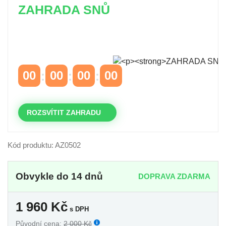
ZAHRADA SNŮ
Časově omezená
sleva 20 % na objednávky nad
10.000 Kč
s kódem:
VIP20
00
00
00
00
DNY
HODINY
MINUTY
VTEŘINY
ROZSVÍTIT ZAHRADU
Kód produktu: AZ0502
Obvykle do 14 dnů
DOPRAVA ZDARMA
1 960
Kč
s DPH
Původní cena:
2 000 Kč