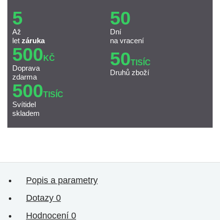
5
50
Až
Dní
let
záruka
na vracení
500
50
KČ
TISÍC
Doprava
Druhů zboží
zdarma
500
TISÍC
Svítidel
skladem
Popis a parametry
Dotazy
0
Hodnocení
0