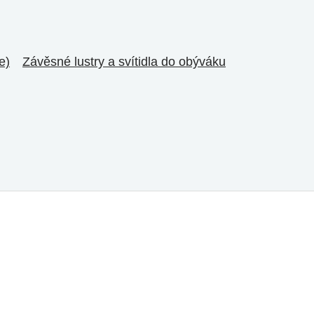
e)
Závěsné lustry a svítidla do obýváku