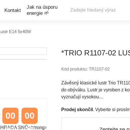
Jak na úsporu
Kontakt
energie 🌱
Lustr E14 5x40W
*TRIO R1107-02 L
Kód produktu: TR1107-02
Závěsný klasické lustr Trio TR1107
do obýváku. Lustr je vyroben z 
vyznačují vysokou…
Prodej skončil
. Vyberte si pros
00
00
Zeptejte se 
MINUTY
VTEŘINY