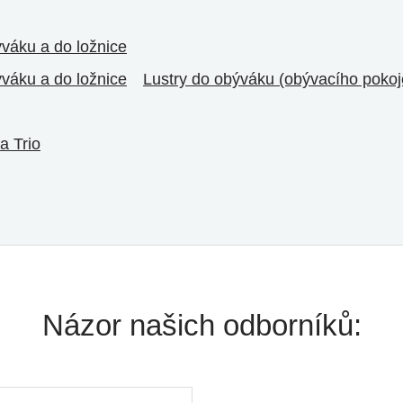
ýváku a do ložnice
ýváku a do ložnice
Lustry do obýváku (obývacího pokoj
a Trio
Názor našich odborníků: