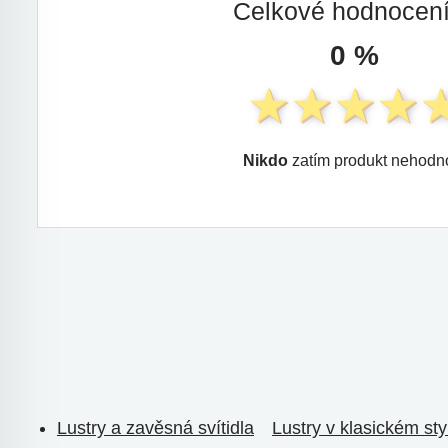
Celkové hodnocen
0 %
Nikdo
zatím produkt nehodno
Lustry a zavěsná svítidla
Lustry v klasickém sty