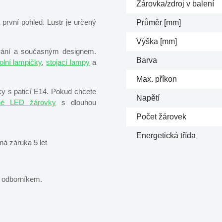
Žárovka/zdroj v balení
a první pohled. Lustr je určený
Průměr [mm]
Výška [mm]
ování a současným designem.
Barva
olní lampičky
,
stojací lampy
a
Max. příkon
vky s paticí E14. Pokud chcete
Napětí
né LED žárovky
s dlouhou
Počet žárovek
Energetická třída
ná záruka 5 let
m odborníkem.