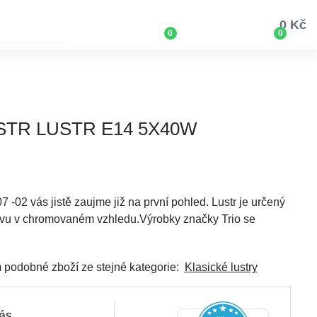
0 Kč
0
0
USTR LUSTR E14 5X40W
 -02 vás jistě zaujme již na první pohled. Lustr je určený
kovu v chromovaném vzhledu.Výrobky značky Trio se
ím podobné zboží ze stejné kategorie:
Klasické lustry
nás