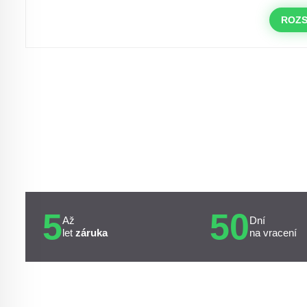
objednávky nad 10.000 Kč
ROZS
s kódem:
VIP20
5
50
Až
Dní
let
záruka
na vracení