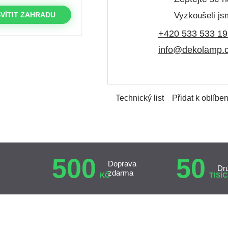
Vyzkoušeli jsm
VÍTIT ZAHRADU
+420 533 533 19
info@dekolamp.
Technický list
Přidat k oblíbe
500
50
Doprava
Dr
zdarma
KČ
TISÍC