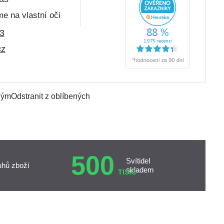
e na vlastní oči
3
cz
ným
Odstranit z oblíbených
500
Svítidel
uhů zboží
skladem
TISÍC