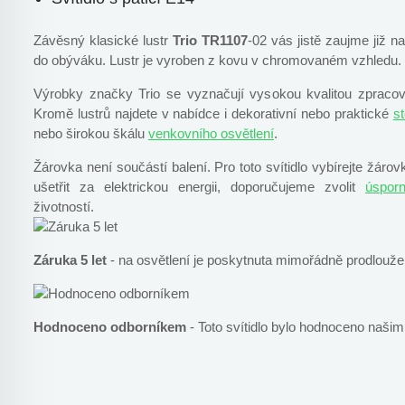
Závěsný klasické lustr
Trio TR1107
-02 vás jistě zaujme již n
do obýváku. Lustr je vyroben z kovu v chromovaném vzhledu.
Výrobky značky Trio se vyznačují vysokou kvalitou zprac
Kromě lustrů najdete v nabídce i dekorativní nebo praktické
st
nebo širokou škálu
venkovního osvětlení
.
Žárovka není součástí balení. Pro toto svítidlo vybírejte žáro
ušetřit za elektrickou energii, doporučujeme zvolit
úspor
životností.
Záruka 5 let
- na osvětlení je poskytnuta mimořádně prodlouže
Hodnoceno odborníkem
- Toto svítidlo bylo hodnoceno naši