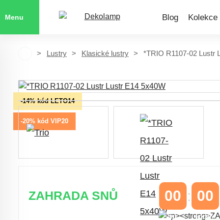
Blog
Kolekce
Menu
Lustry
Klasické lustry
*TRIO R1107-02 Lustr 
-14% kód LETO14
-20% kód VIP20
00
00
ZAHRADA SNŮ
DNY
HODINY
Časově omezená
sleva 20 % na