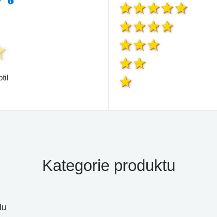
í
til
Kategorie produktu
lu