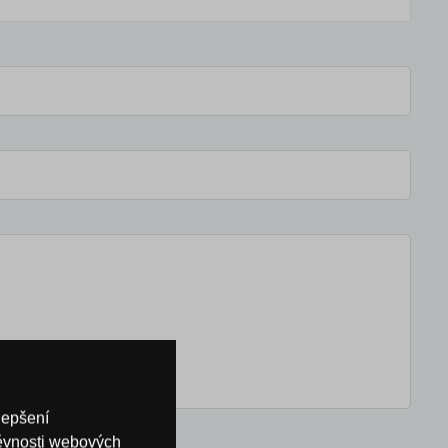
lepšení
těvnosti webových