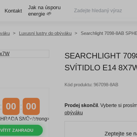
Jak na úsporu
Kontakt
energie 🌱
ýváku
Luxusní lustry do obýváku
Searchlight 7098-8AB SPHE
SEARCHLIGHT 709
SVÍTIDLO E14 8X7
Kód produktu: 967098-8AB
00
00
Prodej skončil
. Vyberte si pros
obýváku
MINUTY
VTEŘINY
VÍTIT ZAHRADU
Zeptejte se 