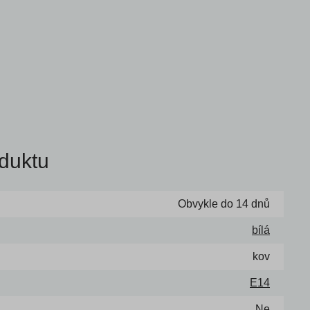
duktu
Obvykle do 14 dnů
bílá
kov
E14
Ne