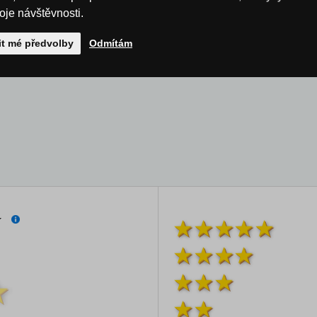
roje návštěvnosti.
it mé předvolby
Odmítám
í