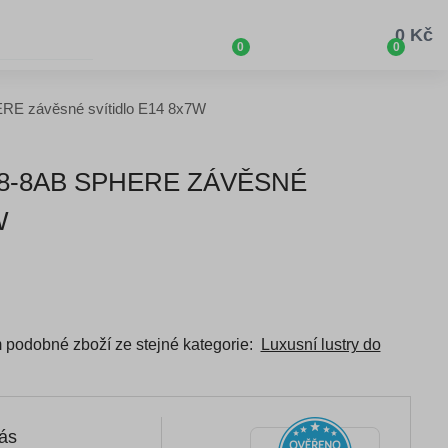
0 Kč
0
0
RE závěsné svítidlo E14 8x7W
8-8AB SPHERE ZÁVĚSNÉ
W
ím podobné zboží ze stejné kategorie:
Luxusní lustry do
nás