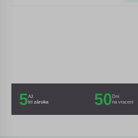
5
50
Až
Dní
let
záruka
na vracení