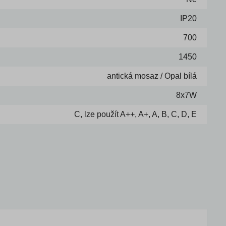
IP20
700
1450
antická mosaz / Opal bílá
8x7W
C, lze použít A++, A+, A, B, C, D, E