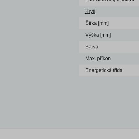
Krytí
Šířka [mm]
Výška [mm]
Barva
Max. příkon
Energetická třída