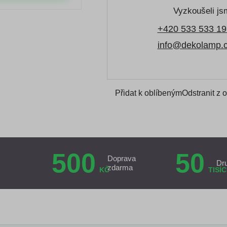
Vyzkoušeli jsm
+420 533 533 19
info@dekolamp.
Přidat k oblíbeným
Odstranit z 
500
50
Doprava
Dr
zdarma
KČ
TISÍC