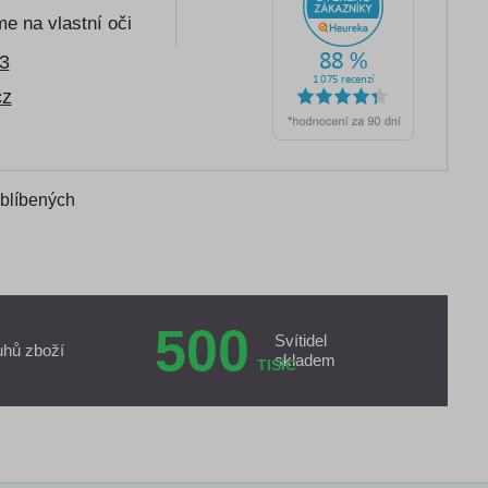
e na vlastní oči
3
cz
oblíbených
500
Svítidel
uhů zboží
skladem
TISÍC