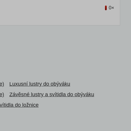
0×
e)
Luxusní lustry do obýváku
e)
Závěsné lustry a svítidla do obýváku
vítidla do ložnice