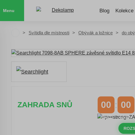
Blog
Kolekce
Menu
Svítidla dle místnosti
Obývák a ložnice
do ob
00
00
ZAHRADA SNŮ
DNY
HODINY
Časově omezená
sleva 20 % na
objednávky nad 10.000 Kč
ROZS
s kódem:
VIP20