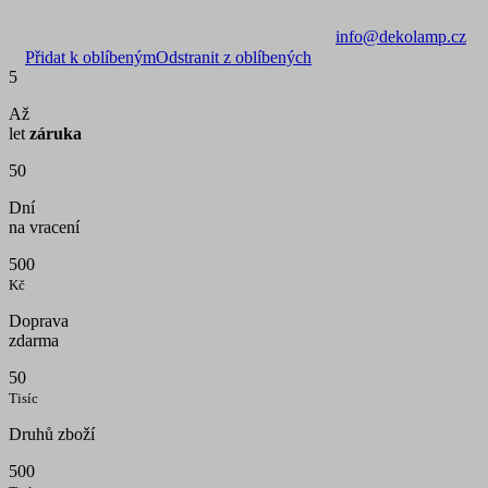
info@dekolamp.cz
Přidat k oblíbeným
Odstranit z oblíbených
5
Až
let
záruka
50
Dní
na vracení
500
Kč
Doprava
zdarma
50
Tisíc
Druhů zboží
500