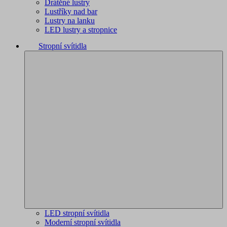
Drátěné lustry
Lustříky nad bar
Lustry na lanku
LED lustry a stropnice
Stropní svítidla
LED stropní svítidla
Moderní stropní svítidla