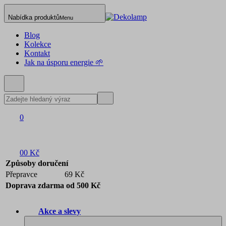
Nabídka produktů
Menu
Blog
Kolekce
Kontakt
Jak na úsporu energie 🌱
0
0
0 Kč
Způsoby doručení
Přepravce
69 Kč
Doprava zdarma od 500 Kč
Akce a slevy