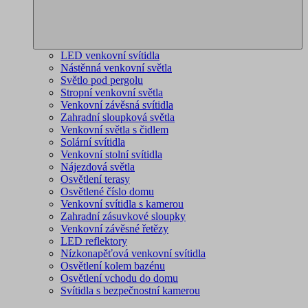
LED venkovní svítidla
Nástěnná venkovní světla
Světlo pod pergolu
Stropní venkovní světla
Venkovní závěsná svítidla
Zahradní sloupková světla
Venkovní světla s čidlem
Solární svítidla
Venkovní stolní svítidla
Nájezdová světla
Osvětlení terasy
Osvětlené číslo domu
Venkovní svítidla s kamerou
Zahradní zásuvkové sloupky
Venkovní závěsné řetězy
LED reflektory
Nízkonapěťová venkovní svítidla
Osvětlení kolem bazénu
Osvětlení vchodu do domu
Svítidla s bezpečnostní kamerou