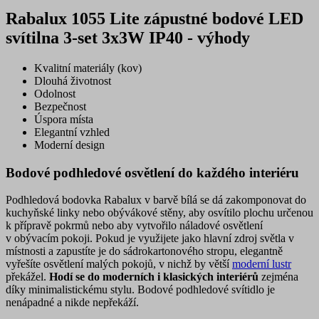
Rabalux 1055 Lite zápustné bodové LED
svítilna 3-set 3x3W IP40 - výhody
Kvalitní materiály (kov)
Dlouhá životnost
Odolnost
Bezpečnost
Úspora místa
Elegantní vzhled
Moderní design
Bodové podhledové osvětlení do každého interiéru
Podhledová bodovka Rabalux v barvě bílá se dá zakomponovat do
kuchyňské linky nebo obývákové stěny, aby osvítilo plochu určenou
k přípravě pokrmů nebo aby vytvořilo náladové osvětlení
v obývacím pokoji. Pokud je využijete jako hlavní zdroj světla v
místnosti a zapustíte je do sádrokartonového stropu, elegantně
vyřešíte osvětlení malých pokojů, v nichž by větší
moderní lustr
překážel.
Hodí se do moderních i klasických interiérů
zejména
díky minimalistickému stylu. Bodové podhledové svítidlo je
nenápadné a nikde nepřekáží.