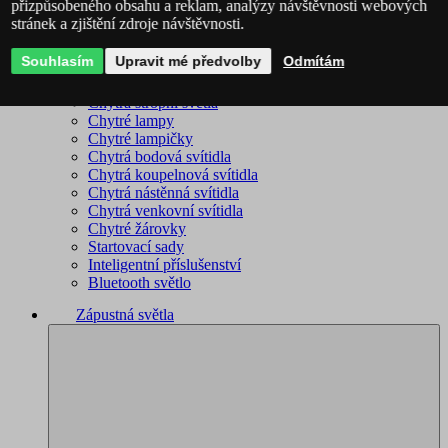
přizpůsobeného obsahu a reklam, analýzy návštěvnosti webových
stránek a zjištění zdroje návštěvnosti.
Philips Hue – kompletní sortiment
Immax NEO - kompletní sortiment
Souhlasím
Upravit mé předvolby
Odmítám
WiZ – kompletní sortiment
Chytré lustry
Chytrá stropní světla
Chytré lampy
Chytré lampičky
Chytrá bodová svítidla
Chytrá koupelnová svítidla
Chytrá nástěnná svítidla
Chytrá venkovní svítidla
Chytré žárovky
Startovací sady
Inteligentní příslušenství
Bluetooth světlo
Zápustná světla