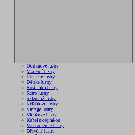
Designové lustry
Moderní lustry
Klasické lustry
Dětské lustry
Rustikální lustry
Retro lustry
Skleněné lustry
Křištálové lustry
Vintage lustry
Vitrážové lustry
Kabel s objímkou
Víceramenné lustry
Dřevěné lustry