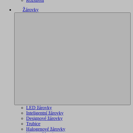
Rozšíření
Žárovky
LED žárovky
Inteligentní žárovky
Designové žárovky
Trubice
Halogenové žárovky