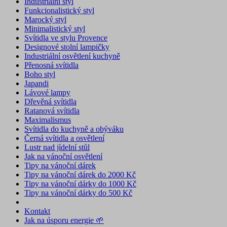
Industriální styl
Funkcionalistický styl
Marocký styl
Minimalistický styl
Svítidla ve stylu Provence
Designové stolní lampičky
Industriální osvětlení kuchyně
Přenosná svítidla
Boho styl
Japandi
Lávové lampy
Dřevěná svítidla
Ratanová svítidla
Maximalismus
Svítidla do kuchyně a obýváku
Černá svítidla a osvětlení
Lustr nad jídelní stůl
Jak na vánoční osvětlení
Tipy na vánoční dárek
Tipy na vánoční dárek do 2000 Kč
Tipy na vánoční dárky do 1000 Kč
Tipy na vánoční dárky do 500 Kč
Kontakt
Jak na úsporu energie 🌱