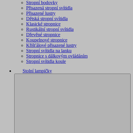
Stropní bodovky
Přisazená stropní svítidla
Přisazené lustry
Dětská stropní svítidla
Klasické stropnice
Rustikální stropní svítidla
Dřevěné stropnice
Koupelnové stropnice
Křišťálové přisazené lustry
Stropní svítidla na lanku
Stropnice s dálkovým ovládáním
Stropní svítidla koule
Stolní lampičky