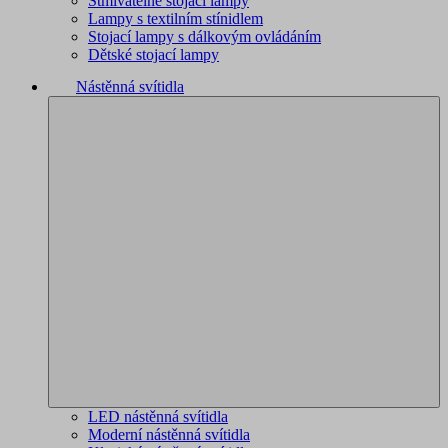
Stmívatelné stojací lampy
Lampy s textilním stínidlem
Stojací lampy s dálkovým ovládáním
Dětské stojací lampy
Nástěnná svítidla
LED nástěnná svítidla
Moderní nástěnná svítidla