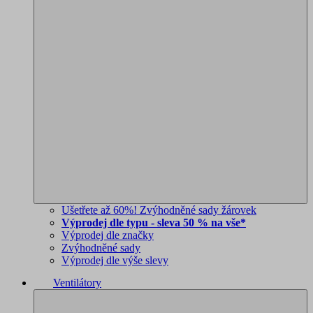
Ušetřete až 60%! Zvýhodněné sady žárovek
Výprodej dle typu - sleva 50 % na vše*
Výprodej dle značky
Zvýhodněné sady
Výprodej dle výše slevy
Ventilátory