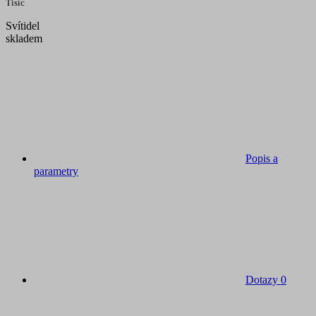
Tisíc
Svítidel
skladem
Popis a
parametry
Dotazy
0