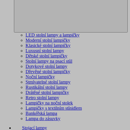
LED stolní lampy a lampičky
Moderní stolní lampičky
Klasické stolní lampičky
Luxusní stolní lampy
Dětské stolní lampičky
Stolní lampy na psací stůl
Dotykové stolní lampy
Dřevěné stolní lampičky
Noční lampičky
Stmívatelné stolní lampy
Rustikální stolní lampy
Drátěné stolní lampičky
Retro stolní lampy
Lampičky na noční stolek
Lampičky s textilním stínidlem
Bankéřská lampa
Lampa do zásuvky
Stojací lampy