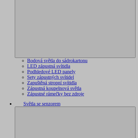
Bodová světla do sádrokartonu
LED zápustná svítidla
Podhledové LED panely
Sety zápustných svítidel
Zapuštěná stropní svítidla
Zápustná koupelnová světla
Zápustné rámečky bez zdroje
Světla se senzorem