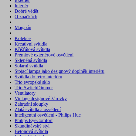
Exteriér
Interiér
Dobré vědět
O značkách
Magazín
Kolekce
Kreativní svítidla
Křišťálová svítidla
Prémiové exteriérové osvětlení
Skleněná svítidla
Solární svítidla
Stojací lampa jako designový doplněk interiéru
Svítidla do retro interiéru
Trio evropské sklo
Trio SwitchDimmer
Ventilátory
Vintage designové žárovky
Zahradní sloupky
Zlatá svítidla a osvětlení
Inteligentní osvětlení - Philips Hue
Philips EyeComfort
Skandinávský styl
Betonová svítidla