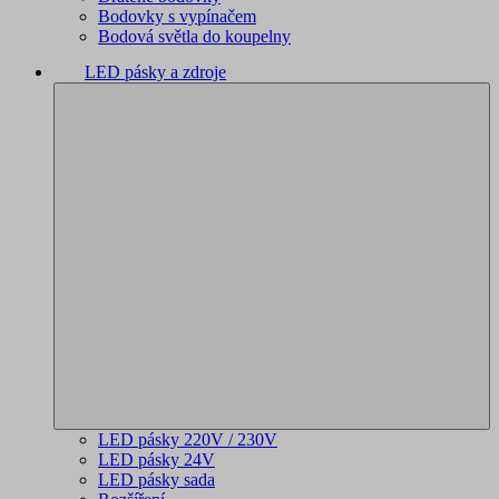
Bodovky s vypínačem
Bodová světla do koupelny
LED pásky a zdroje
LED pásky 220V / 230V
LED pásky 24V
LED pásky sada