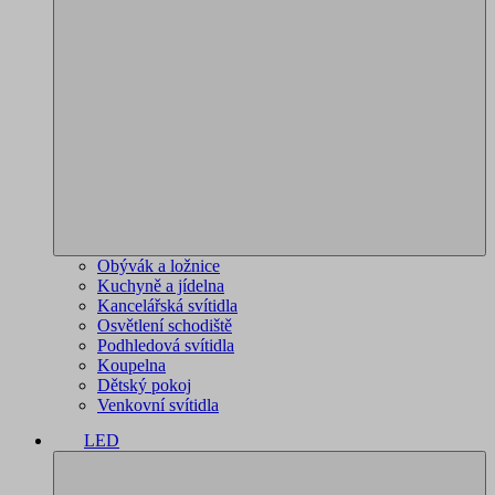
Obývák a ložnice
Kuchyně a jídelna
Kancelářská svítidla
Osvětlení schodiště
Podhledová svítidla
Koupelna
Dětský pokoj
Venkovní svítidla
LED