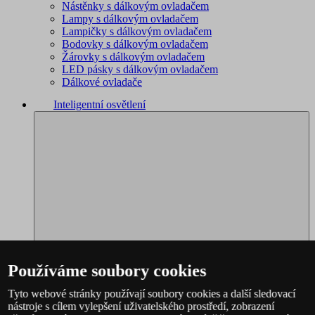
Nástěnky s dálkovým ovladačem
Lampy s dálkovým ovladačem
Lampičky s dálkovým ovladačem
Bodovky s dálkovým ovladačem
Žárovky s dálkovým ovladačem
LED pásky s dálkovým ovladačem
Dálkové ovladače
Inteligentní osvětlení
Používáme soubory cookies
Tyto webové stránky používají soubory cookies a další sledovací
nástroje s cílem vylepšení uživatelského prostředí, zobrazení