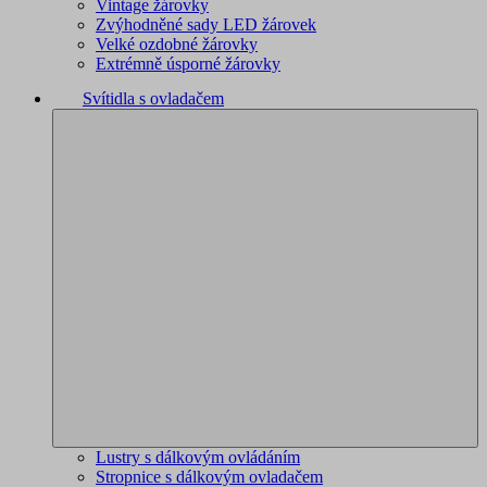
Vintage žárovky
Zvýhodněné sady LED žárovek
Velké ozdobné žárovky
Extrémně úsporné žárovky
Svítidla s ovladačem
Lustry s dálkovým ovládáním
Stropnice s dálkovým ovladačem