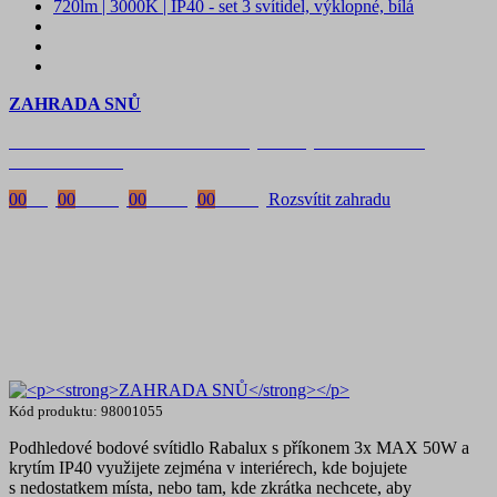
ZAHRADA SNŮ
Časově omezená
sleva 20 % na objednávky nad 10.000 Kč
s kódem:
VIP20
00
Dny
00
Hodiny
00
Minuty
00
Vteřiny
Rozsvítit zahradu
Kód produktu: 98001055
Podhledové bodové svítidlo Rabalux s příkonem 3x MAX 50W a
krytím IP40 využijete zejména v interiérech, kde bojujete
s nedostatkem místa, nebo tam, kde zkrátka nechcete, aby