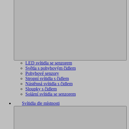
LED svítidla se senzorem
Světla s pohybovým čidlem
Pohybové senzory
Stropní svítidla s čidlem
Nástěnná svítidla s čidlem
Sloupky s čidlem
Solární svítidla se senzorem
Svítidla dle místnosti