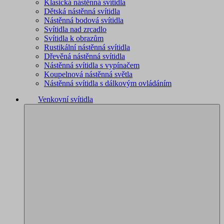
Klasická nástěnná svítidla
Dětská nástěnná svítidla
Nástěnná bodová svítidla
Svítidla nad zrcadlo
Svítidla k obrazům
Rustikální nástěnná svítidla
Dřevěná nástěnná svítidla
Nástěnná svítidla s vypínačem
Koupelnová nástěnná světla
Nástěnná svítidla s dálkovým ovládáním
Venkovní svítidla