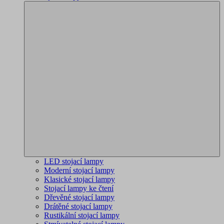
LED stojací lampy
Moderní stojací lampy
Klasické stojací lampy
Stojací lampy ke čtení
Dřevěné stojací lampy
Drátěné stojací lampy
Rustikální stojací lampy