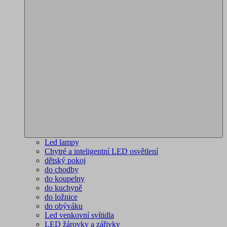
Led lampy
Chytré a inteligentní LED osvětlení
dětský pokoj
do chodby
do koupelny
do kuchyně
do ložnice
do obýváku
Led venkovní svítidla
LED žárovky a zářivky