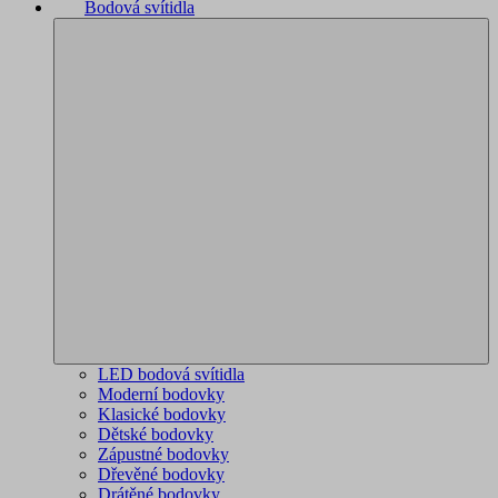
Bodová svítidla
LED bodová svítidla
Moderní bodovky
Klasické bodovky
Dětské bodovky
Zápustné bodovky
Dřevěné bodovky
Drátěné bodovky