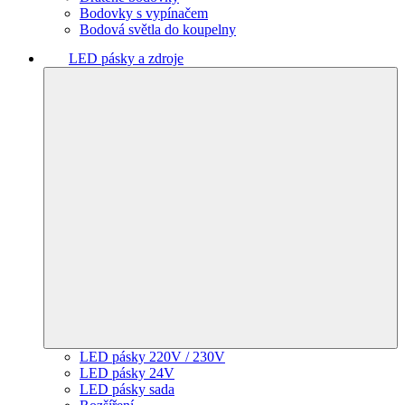
Bodovky s vypínačem
Bodová světla do koupelny
LED pásky a zdroje
LED pásky 220V / 230V
LED pásky 24V
LED pásky sada