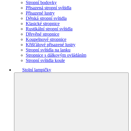
Stropní bodovky
Přisazená stropní svítidla
Přisazené lustry
Dětská stropní svítidla
Klasické stropnice
Rustikální stropní svítidla
Dřevěné stropnice
Koupelnové stropnice
Křišťálové přisazené lustry
Stropní svítidla na lanku
Stropnice s dálkovým ovládáním
Stropní svítidla koule
Stolní lampičky