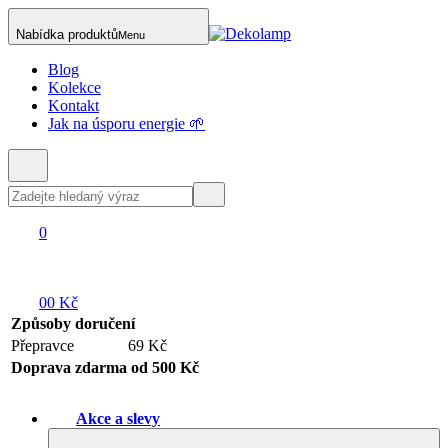
Nabídka produktů
Menu
Blog
Kolekce
Kontakt
Jak na úsporu energie 🌱
0
0
0 Kč
Způsoby doručení
Přepravce
69 Kč
Doprava zdarma od 500 Kč
Akce a slevy