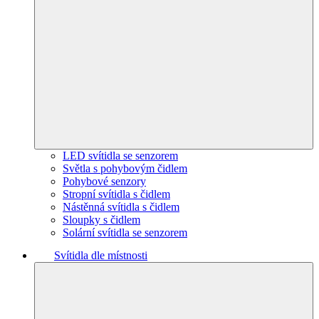
LED svítidla se senzorem
Světla s pohybovým čidlem
Pohybové senzory
Stropní svítidla s čidlem
Nástěnná svítidla s čidlem
Sloupky s čidlem
Solární svítidla se senzorem
Svítidla dle místnosti