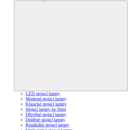
LED stojací lampy
Moderní stojací lampy
Klasické stojací lampy
Stojací lampy ke čtení
Dřevěné stojací lampy
Drátěné stojací lampy
Rustikální stojací lampy