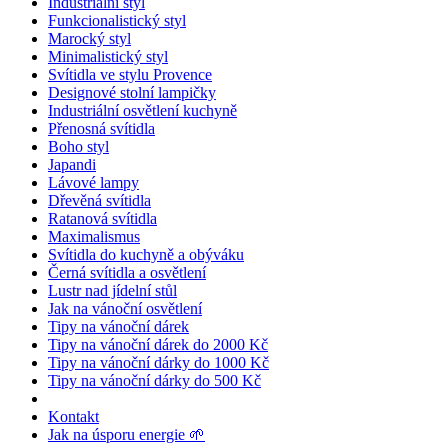
Industriální styl
Funkcionalistický styl
Marocký styl
Minimalistický styl
Svítidla ve stylu Provence
Designové stolní lampičky
Industriální osvětlení kuchyně
Přenosná svítidla
Boho styl
Japandi
Lávové lampy
Dřevěná svítidla
Ratanová svítidla
Maximalismus
Svítidla do kuchyně a obýváku
Černá svítidla a osvětlení
Lustr nad jídelní stůl
Jak na vánoční osvětlení
Tipy na vánoční dárek
Tipy na vánoční dárek do 2000 Kč
Tipy na vánoční dárky do 1000 Kč
Tipy na vánoční dárky do 500 Kč
Kontakt
Jak na úsporu energie 🌱