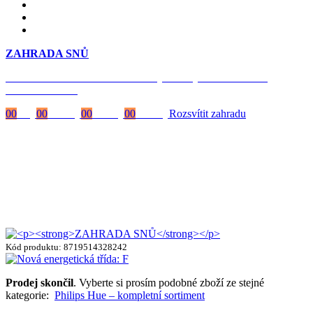
ZAHRADA SNŮ
Časově omezená
sleva 20 % na objednávky nad 10.000 Kč
s kódem:
VIP20
00
Dny
00
Hodiny
00
Minuty
00
Vteřiny
Rozsvítit zahradu
Kód produktu: 8719514328242
Prodej skončil
. Vyberte si prosím podobné zboží ze stejné
kategorie:
Philips Hue – kompletní sortiment