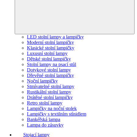
LED stolní lampy a lampičky
Moderní stolní lampičky
Klasické stolní lampičky
Luxusní stolní lampy
Dětské stolní lampičky
Stolní lampy na psací stůl
Dotykové stolní lampy
Dřevěné stolní lampičky
Noční lampičky
Stmívatelné stolní lampy
Rustikální stolní lampy
Drátěné stolní lampičky
Retro stolní lampy
Lampičky na noční stolek
Lampičky s textilním stínidlem
Bankéřská lampa
Lampa do zásuvky
Stojací lampy