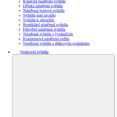
Klasická nástěnná svítidla
Dětská nástěnná svítidla
Nástěnná bodová svítidla
Svítidla nad zrcadlo
Svítidla k obrazům
Rustikální nástěnná svítidla
Dřevěná nástěnná svítidla
Nástěnná svítidla s vypínačem
Koupelnová nástěnná světla
Nástěnná svítidla s dálkovým ovládáním
Venkovní svítidla