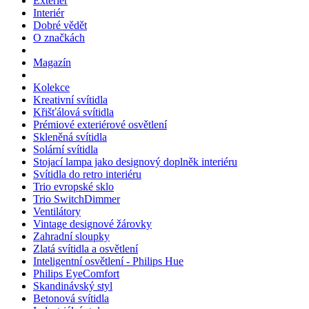
Exteriér
Interiér
Dobré vědět
O značkách
Magazín
Kolekce
Kreativní svítidla
Křišťálová svítidla
Prémiové exteriérové osvětlení
Skleněná svítidla
Solární svítidla
Stojací lampa jako designový doplněk interiéru
Svítidla do retro interiéru
Trio evropské sklo
Trio SwitchDimmer
Ventilátory
Vintage designové žárovky
Zahradní sloupky
Zlatá svítidla a osvětlení
Inteligentní osvětlení - Philips Hue
Philips EyeComfort
Skandinávský styl
Betonová svítidla