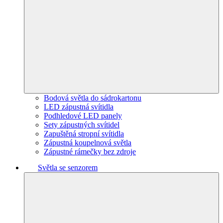
Bodová světla do sádrokartonu
LED zápustná svítidla
Podhledové LED panely
Sety zápustných svítidel
Zapuštěná stropní svítidla
Zápustná koupelnová světla
Zápustné rámečky bez zdroje
Světla se senzorem