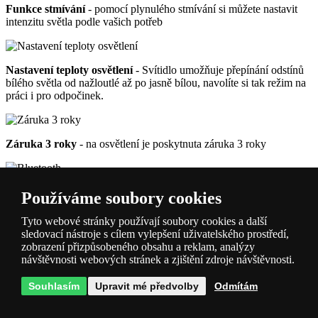
Funkce stmívání
- pomocí plynulého stmívání si můžete nastavit
intenzitu světla podle vašich potřeb
Nastavení teploty osvětlení
- Svítidlo umožňuje přepínání odstínů
bílého světla od nažloutlé až po jasně bílou, navolíte si tak režim na
práci i pro odpočinek.
Záruka 3 roky
- na osvětlení je poskytnuta záruka 3 roky
Bluetooth
- Svítidlo lze ovládat přes Bluetooth.
Používáme soubory cookies
Tyto webové stránky používají soubory cookies a další
sledovací nástroje s cílem vylepšení uživatelského prostředí,
EyeComfort
- Svítidlo je vybaveno speciálním LED zdrojem
zobrazení přizpůsobeného obsahu a reklam, analýzy
světla, který splňuje přísná kritéria standardu EyeComfort, aby
návštěvnosti webových stránek a zjištění zdroje návštěvnosti.
zaručoval maximální pohodlí a ochranu pro oči.
Souhlasím
Upravit mé předvolby
Odmítám
Parametry produktu