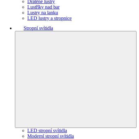
Drátěné lustry
Lustříky nad bar
Lustry na lanku
LED lustry a stropnice
Stropní svítidla
LED stropní svítidla
Moderní stropní svítidla