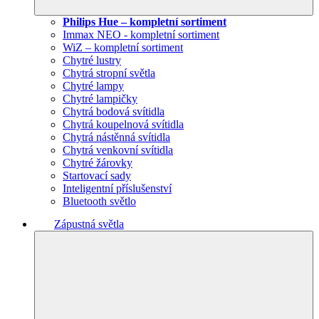
Philips Hue – kompletní sortiment
Immax NEO - kompletní sortiment
WiZ – kompletní sortiment
Chytré lustry
Chytrá stropní světla
Chytré lampy
Chytré lampičky
Chytrá bodová svítidla
Chytrá koupelnová svítidla
Chytrá nástěnná svítidla
Chytrá venkovní svítidla
Chytré žárovky
Startovací sady
Inteligentní příslušenství
Bluetooth světlo
Zápustná světla