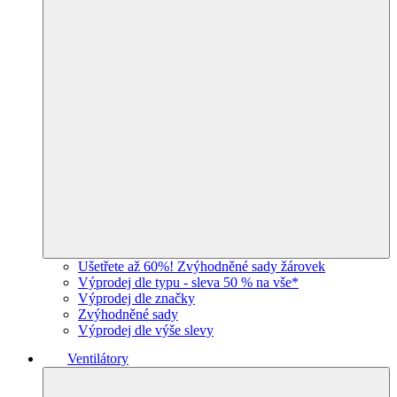
Ušetřete až 60%! Zvýhodněné sady žárovek
Výprodej dle typu - sleva 50 % na vše*
Výprodej dle značky
Zvýhodněné sady
Výprodej dle výše slevy
Ventilátory