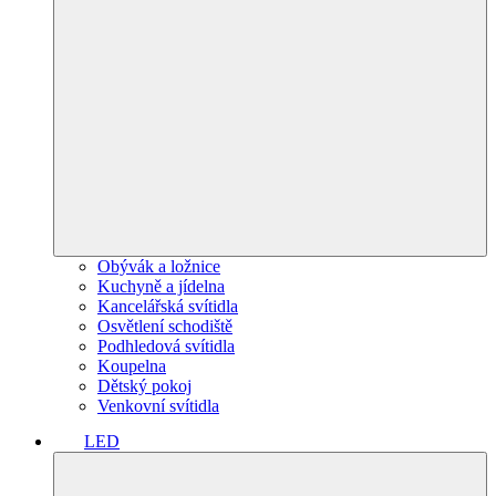
Obývák a ložnice
Kuchyně a jídelna
Kancelářská svítidla
Osvětlení schodiště
Podhledová svítidla
Koupelna
Dětský pokoj
Venkovní svítidla
LED