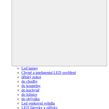
Led lampy
Chytré a inteligentní LED osvětlení
dětský pokoj
do chodby
do koupelny
do kuchyně
do ložnice
do obýváku
Led venkovní svítidla
LED žárovky a zářivky