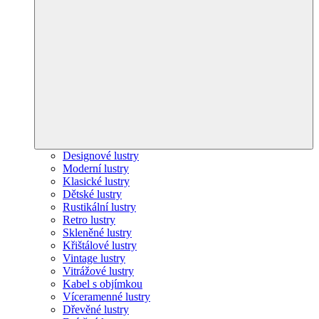
Designové lustry
Moderní lustry
Klasické lustry
Dětské lustry
Rustikální lustry
Retro lustry
Skleněné lustry
Křištálové lustry
Vintage lustry
Vitrážové lustry
Kabel s objímkou
Víceramenné lustry
Dřevěné lustry