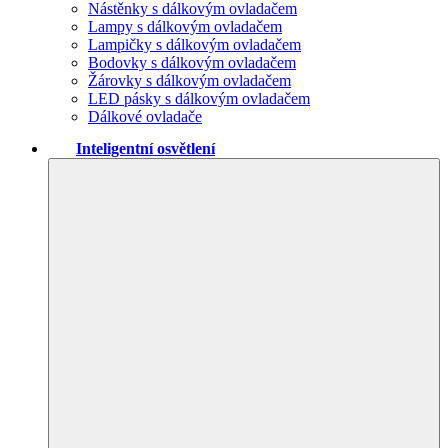
Nástěnky s dálkovým ovladačem
Lampy s dálkovým ovladačem
Lampičky s dálkovým ovladačem
Bodovky s dálkovým ovladačem
Žárovky s dálkovým ovladačem
LED pásky s dálkovým ovladačem
Dálkové ovladače
Inteligentní osvětlení