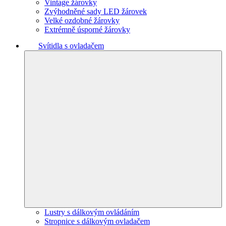
Vintage žárovky
Zvýhodněné sady LED žárovek
Velké ozdobné žárovky
Extrémně úsporné žárovky
Svítidla s ovladačem
Lustry s dálkovým ovládáním
Stropnice s dálkovým ovladačem