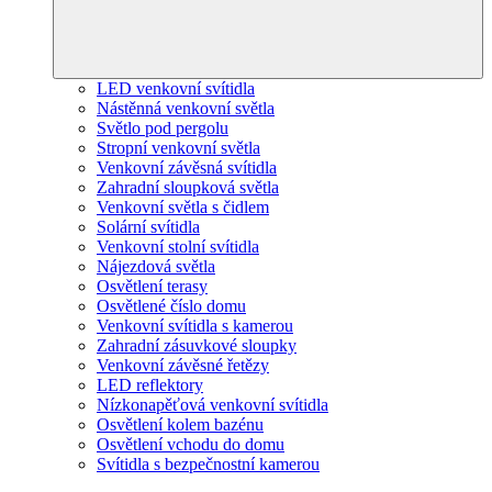
LED venkovní svítidla
Nástěnná venkovní světla
Světlo pod pergolu
Stropní venkovní světla
Venkovní závěsná svítidla
Zahradní sloupková světla
Venkovní světla s čidlem
Solární svítidla
Venkovní stolní svítidla
Nájezdová světla
Osvětlení terasy
Osvětlené číslo domu
Venkovní svítidla s kamerou
Zahradní zásuvkové sloupky
Venkovní závěsné řetězy
LED reflektory
Nízkonapěťová venkovní svítidla
Osvětlení kolem bazénu
Osvětlení vchodu do domu
Svítidla s bezpečnostní kamerou