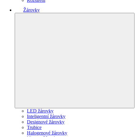
Rozšíření
Žárovky
LED žárovky
Inteligentní žárovky
Designové žárovky
Trubice
Halogenové žárovky