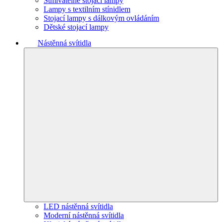
Stmívatelné stojací lampy
Lampy s textilním stínidlem
Stojací lampy s dálkovým ovládáním
Dětské stojací lampy
Nástěnná svítidla
LED nástěnná svítidla
Moderní nástěnná svítidla