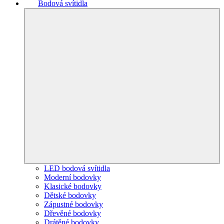
Bodová svítidla
LED bodová svítidla
Moderní bodovky
Klasické bodovky
Dětské bodovky
Zápustné bodovky
Dřevěné bodovky
Drátěné bodovky