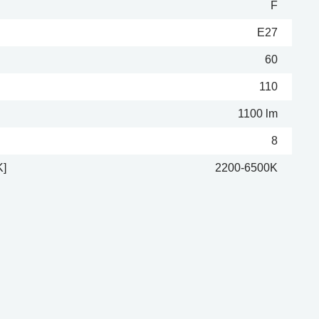
F
E27
60
110
1100 lm
8
K]
2200-6500K