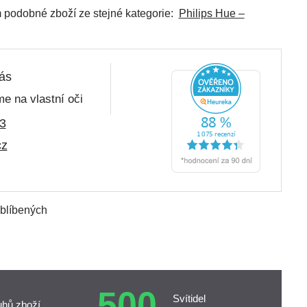
ím podobné zboží ze stejné kategorie:
Philips Hue –
nás
e na vlastní oči
3
cz
oblíbených
500
Svítidel
uhů zboží