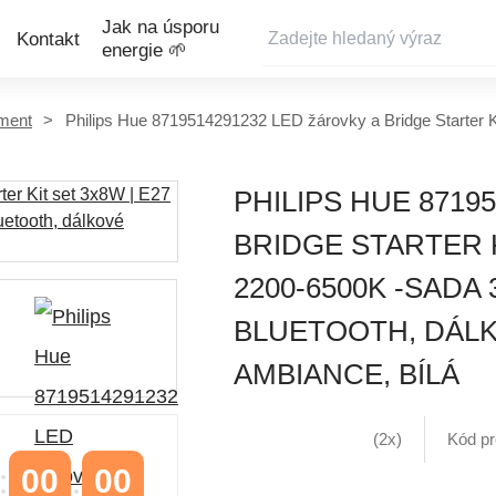
Jak na úsporu
Kontakt
energie 🌱
iment
Philips Hue 8719514291232 LED žárovky a Bridge Starter K
PHILIPS HUE 8719
BRIDGE STARTER KI
2200-6500K -SADA 
BLUETOOTH, DÁLK
AMBIANCE, BÍLÁ
(2x)
Kód p
00
00