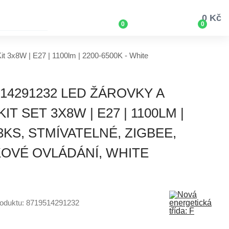
0 Kč
0
0
it 3x8W | E27 | 1100lm | 2200-6500K - White
514291232 LED ŽÁROVKY A
T SET 3X8W | E27 | 1100LM |
3KS, STMÍVATELNÉ, ZIGBEE,
OVÉ OVLÁDÁNÍ, WHITE
roduktu: 8719514291232