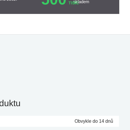
skladem
TISÍC
duktu
Obvykle do 14 dnů