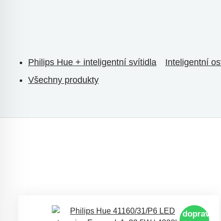
Philips Hue + inteligentní svítidla
Inteligentní o
Všechny produkty
doprava