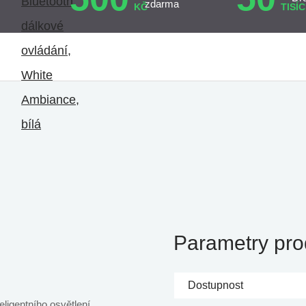
zdarma
KČ
TISÍC
Parametry pro
Dostupnost
eligentního osvětlení.