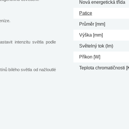
Nová energetická třída
Patice
eníze.
Průměr [mm]
Výška [mm]
tavit intenzitu světla podle
Světelný tok (lm)
Příkon [W]
Teplota chromatičnosti [
ínů bílého světla od nažloutlé
.