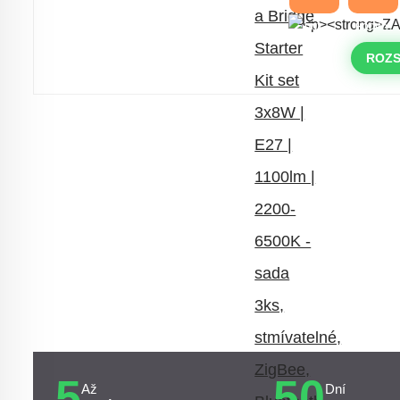
DNY
HODINY
Časově omezená
sleva 20 % na
objednávky nad 10.000 Kč
ROZS
s kódem:
VIP20
5
50
Až
Dní