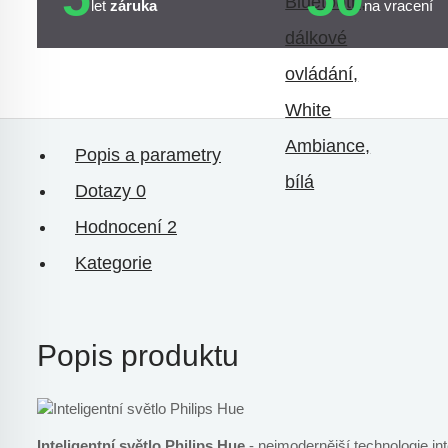
let
záruka
na vracení
Popis a parametry
Dotazy
0
Hodnocení
2
Kategorie
Popis produktu
Inteligentní světlo Philips Hue
- nejmodernější technologie int