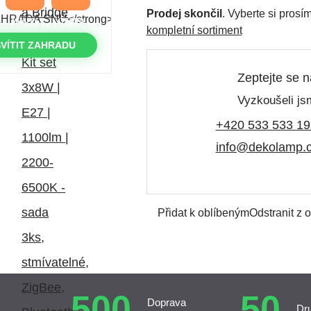
Prodej skončil
. Vyberte si pros
MINUTY
VTEŘINY
kompletní sortiment
VÍTIT ZAHRADU
Zeptejte se 
Vyzkoušeli jsm
+420 533 533 19
info@dekolamp.
Přidat k oblíbeným
Odstranit z 
500
50
Doprava
Dr