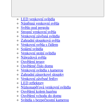
LED venkovní svítidla
Nástěnná venkovní světla
Světlo pod pergolu
Stropní venkovní světla
Venkovní závěsná svítidla
Zahradní sloupková světla
Venkovní světla s čidlem
Solární svítidla
Venkovní stolní svítidla
Nájezdová světla
Osvětlení terasy
Osvětlené číslo domu
Venkovní svítidla s kamerou
Zahradní zásuvkové sloupky
Venkovní závěsné řetězy
LED reflektory
Nízkonapěťová venkovní svítidla
Osvětlení kolem bazénu
Osvětlení vchodu do domu
Svítidla s bezpečnostní kamerou