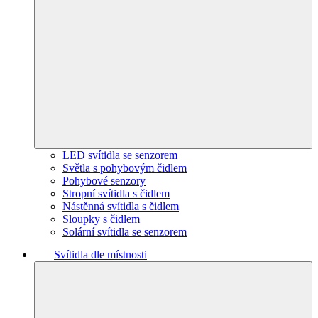
LED svítidla se senzorem
Světla s pohybovým čidlem
Pohybové senzory
Stropní svítidla s čidlem
Nástěnná svítidla s čidlem
Sloupky s čidlem
Solární svítidla se senzorem
Svítidla dle místnosti