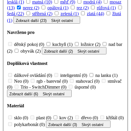
lesklá (1)
matná (10)
měď (9)
modrá (4)
mosaz
(13)
nerez (2)
opálová (1)
rez (2)
růžová (1)
šedá (22)
stříbrná (2)
zelená (1)
zlatá (44)
žlutá
(1)
Zobrazit další (23)
Skrýt ostatní
Navrženo pro
dětský pokoj (0)
kuchyň (1)
ložnice (2)
nad bar
(2)
obyvák (2)
Zobrazit další (2)
Skrýt ostatní
Doplňková vlastnost
dálkové ovládání (0)
inteligentní (0)
na lanku (1)
Neo (0)
rgb - barevné (0)
stahovací (0)
stmívač
(0)
Trio - SwitchDimmer (0)
úsporné (0)
Zobrazit další (6)
Skrýt ostatní
Materiál
sklo (0)
plast (0)
kov (2)
dřevo (0)
křištál (0)
polykarbonát (0)
Zobrazit další (3)
Skrýt ostatní