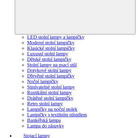
LED stolní lampy a lampičky
Moderní stolní lampičky
Klasické stolní lampičky
Luxusní stolní lampy
Dětské stolní lampičky
Stolní lampy na psací stůl
Dotykové stolní lampy
Dřevěné stolní lampičky
Noční lampičky
Stmívatelné stolní lampy
Rustikální stolní lampy
Drátěné stolní lampičky
Retro stolní lampy
Lampičky na noční stolek
Lampičky s textilním stínidlem
Bankéřská lampa
Lampa do zásuvky
Stojací lampy