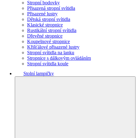
Stropní bodovky
Přisazená stropní svítidla
Přisazené lustry
Dětská stropní svítidla
Klasické stropnice
Rustikální stropní svítidla
Dřevěné stropnice
Koupelnové stropnice
Křišťálové přisazené lustry
Stropní svítidla na lanku
Stropnice s dálkovým ovládáním
Stropní svítidla koule
Stolní lampičky