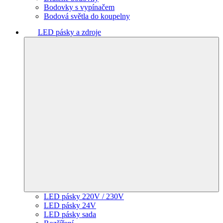
Bodovky s vypínačem
Bodová světla do koupelny
LED pásky a zdroje
LED pásky 220V / 230V
LED pásky 24V
LED pásky sada