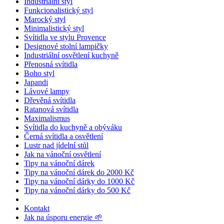
Industriální styl
Funkcionalistický styl
Marocký styl
Minimalistický styl
Svítidla ve stylu Provence
Designové stolní lampičky
Industriální osvětlení kuchyně
Přenosná svítidla
Boho styl
Japandi
Lávové lampy
Dřevěná svítidla
Ratanová svítidla
Maximalismus
Svítidla do kuchyně a obýváku
Černá svítidla a osvětlení
Lustr nad jídelní stůl
Jak na vánoční osvětlení
Tipy na vánoční dárek
Tipy na vánoční dárek do 2000 Kč
Tipy na vánoční dárky do 1000 Kč
Tipy na vánoční dárky do 500 Kč
Kontakt
Jak na úsporu energie 🌱