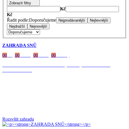
Zobrazit filtry
Kč
Kč
Řadit podle:
Doporučujeme
Nejprodávanější
Nejlevnější
Nejdražší
Nejnovější
ZAHRADA SNŮ
00
Dny
00
Hodiny
00
Minuty
00
Vteřiny
Časově omezená
sleva 20 % na objednávky nad 10.000 Kč
s kódem:
VIP20
Rozsvítit zahradu