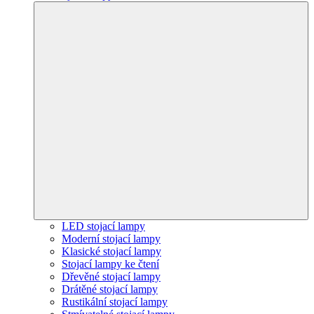
LED stojací lampy
Moderní stojací lampy
Klasické stojací lampy
Stojací lampy ke čtení
Dřevěné stojací lampy
Drátěné stojací lampy
Rustikální stojací lampy