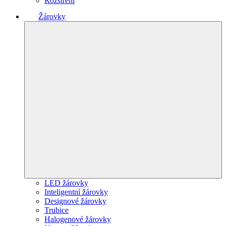
Rozšíření
Žárovky
LED žárovky
Inteligentní žárovky
Designové žárovky
Trubice
Halogenové žárovky