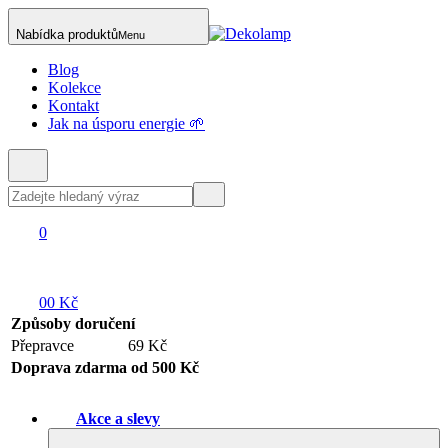
Nabídka produktů
Menu
Blog
Kolekce
Kontakt
Jak na úsporu energie 🌱
0
0
0 Kč
Způsoby doručení
Přepravce
69 Kč
Doprava zdarma od 500 Kč
Akce a slevy