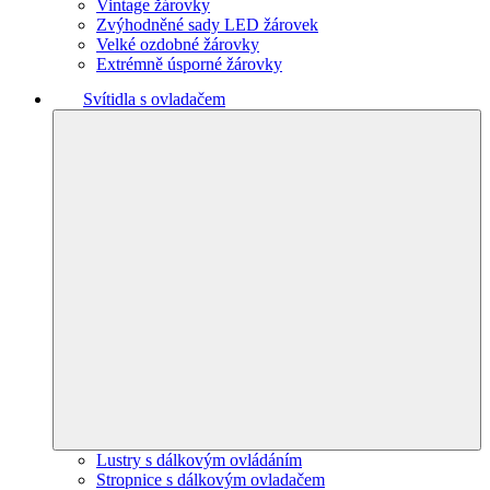
Vintage žárovky
Zvýhodněné sady LED žárovek
Velké ozdobné žárovky
Extrémně úsporné žárovky
Svítidla s ovladačem
Lustry s dálkovým ovládáním
Stropnice s dálkovým ovladačem