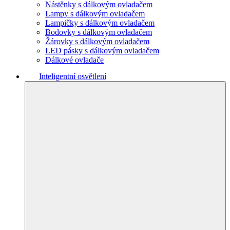
Nástěnky s dálkovým ovladačem
Lampy s dálkovým ovladačem
Lampičky s dálkovým ovladačem
Bodovky s dálkovým ovladačem
Žárovky s dálkovým ovladačem
LED pásky s dálkovým ovladačem
Dálkové ovladače
Inteligentní osvětlení