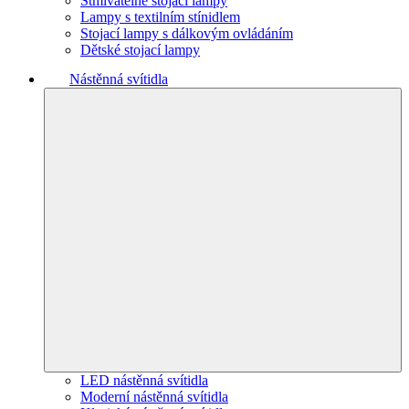
Stmívatelné stojací lampy
Lampy s textilním stínidlem
Stojací lampy s dálkovým ovládáním
Dětské stojací lampy
Nástěnná svítidla
LED nástěnná svítidla
Moderní nástěnná svítidla