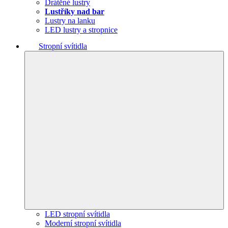
Drátěné lustry
Lustříky nad bar
Lustry na lanku
LED lustry a stropnice
Stropní svítidla
LED stropní svítidla
Moderní stropní svítidla