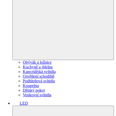
Obývák a ložnice
Kuchyně a jídelna
Kancelářská svítidla
Osvětlení schodiště
Podhledová svítidla
Koupelna
Dětský pokoj
Venkovní svítidla
LED