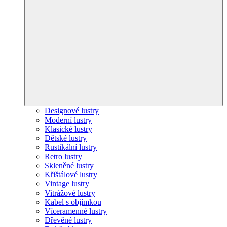
Designové lustry
Moderní lustry
Klasické lustry
Dětské lustry
Rustikální lustry
Retro lustry
Skleněné lustry
Křištálové lustry
Vintage lustry
Vitrážové lustry
Kabel s objímkou
Víceramenné lustry
Dřevěné lustry