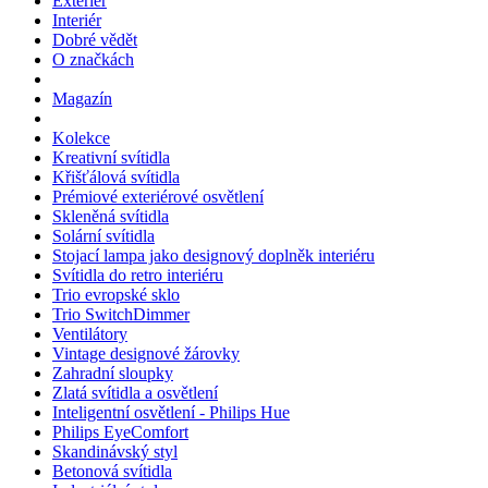
Exteriér
Interiér
Dobré vědět
O značkách
Magazín
Kolekce
Kreativní svítidla
Křišťálová svítidla
Prémiové exteriérové osvětlení
Skleněná svítidla
Solární svítidla
Stojací lampa jako designový doplněk interiéru
Svítidla do retro interiéru
Trio evropské sklo
Trio SwitchDimmer
Ventilátory
Vintage designové žárovky
Zahradní sloupky
Zlatá svítidla a osvětlení
Inteligentní osvětlení - Philips Hue
Philips EyeComfort
Skandinávský styl
Betonová svítidla