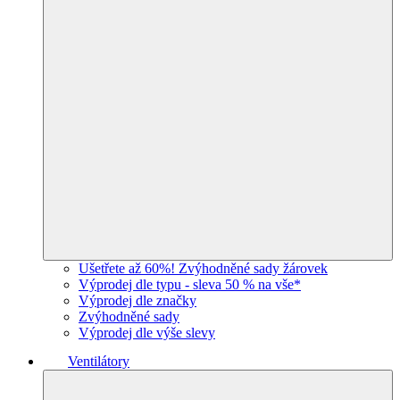
Ušetřete až 60%! Zvýhodněné sady žárovek
Výprodej dle typu - sleva 50 % na vše*
Výprodej dle značky
Zvýhodněné sady
Výprodej dle výše slevy
Ventilátory