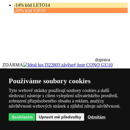
-14% kód LETO14
-20% kód VIP20
doprava
ZDARMA
Ideal lux I322803 závěsný lustr CONO
GU10
Kód: I322803
Používáme soubory cookies
skladem > 10 ks
DMC:
2 346 Kč
1 939 Kč
Ušetříte -17 %
s DPH
Tyto webové stránky používají soubory cookies a další
Koupit
sledovací nástroje s cílem vylepšení uživatelského prostředí,
zobrazení přizpůsobeného obsahu a reklam, analýzy
návštěvnosti webových stránek a zjištění zdroje návštěvnosti.
Souhlasím
Upravit mé předvolby
Odmítám