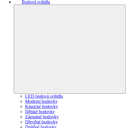
Bodová svítidla
LED bodová svítidla
Moderní bodovky
Klasické bodovky
Dětské bodovky
Zápustné bodovky
Dřevěné bodovky
Drátěné bodovky