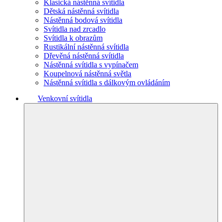
Klasická nástěnná svítidla
Dětská nástěnná svítidla
Nástěnná bodová svítidla
Svítidla nad zrcadlo
Svítidla k obrazům
Rustikální nástěnná svítidla
Dřevěná nástěnná svítidla
Nástěnná svítidla s vypínačem
Koupelnová nástěnná světla
Nástěnná svítidla s dálkovým ovládáním
Venkovní svítidla