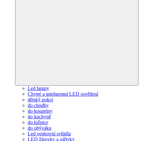
Led lampy
Chytré a inteligentní LED osvětlení
dětský pokoj
do chodby
do koupelny
do kuchyně
do ložnice
do obýváku
Led venkovní svítidla
LED žárovky a zářivky