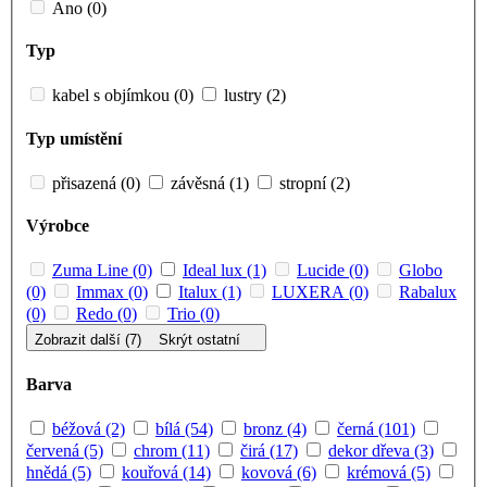
Ano (0)
Typ
kabel s objímkou (0)
lustry (2)
Typ umístění
přisazená (0)
závěsná (1)
stropní (2)
Výrobce
Zuma Line (0)
Ideal lux (1)
Lucide (0)
Globo
(0)
Immax (0)
Italux (1)
LUXERA (0)
Rabalux
(0)
Redo (0)
Trio (0)
Zobrazit další (7)
Skrýt ostatní
Barva
béžová (2)
bílá (54)
bronz (4)
černá (101)
červená (5)
chrom (11)
čirá (17)
dekor dřeva (3)
hnědá (5)
kouřová (14)
kovová (6)
krémová (5)