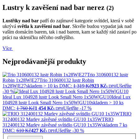
Lustry k zavěšení nad bar nerez
(2)
Lustříky nad bar
patří do zajímavé kategorie svítidel, která v sobě
ukrývá
světla k zavěšení nad bar
. Skvěle budou vypadat jak nad
vaším domácím barem, tak i nad barem, kam se každý rád zastaví po
práci na skleničku něčoho ostřejšího.
Více
Nejprodávanější produkty
Trio 310600132 lustr
Robin 1x28W|E27
Trio 310600132 lustr Robin
1x28W|E27
skladem > 10 ks
DMC:
1 319 Kč
923 Kč
Ušetříte
s DPH
-30 %
Ideal Lux 104928 lustr Look Small Nero 1x50W|GU10
Ideal Lux
104928 lustr Look Small Nero 1x50W|GU10
skladem > 10 ks
DMC:
1 760 Kč
1 454 Kč
Ušetříte -17 %
s DPH
TRIO
312400132 Marley závěsné svítidlo GU10 1x35W
TRIO
312400132 Marley závěsné svítidlo GU10 1x35W
skladem 7 ks
DMC:
610 Kč
427 Kč
Ušetříte -30 %
s DPH