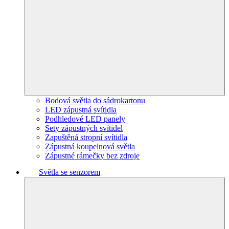
Bodová světla do sádrokartonu
LED zápustná svítidla
Podhledové LED panely
Sety zápustných svítidel
Zapuštěná stropní svítidla
Zápustná koupelnová světla
Zápustné rámečky bez zdroje
Světla se senzorem