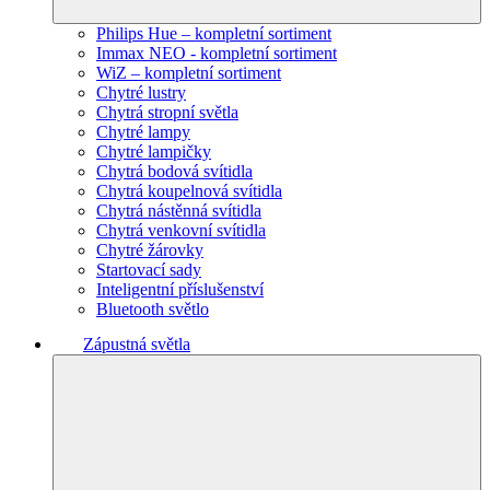
Philips Hue – kompletní sortiment
Immax NEO - kompletní sortiment
WiZ – kompletní sortiment
Chytré lustry
Chytrá stropní světla
Chytré lampy
Chytré lampičky
Chytrá bodová svítidla
Chytrá koupelnová svítidla
Chytrá nástěnná svítidla
Chytrá venkovní svítidla
Chytré žárovky
Startovací sady
Inteligentní příslušenství
Bluetooth světlo
Zápustná světla