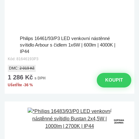
Philips 16461/93/P3 LED venkovní nástěnné
svítidlo Arbour s čidlem 1x6W | 600lm | 4000K |
IP44
Kód: 81646193P3
DMC:
2 019 Kč
1 286 Kč
s DPH
KOUPIT
Ušetříte -36 %
DOPRAVA
ZDARMA