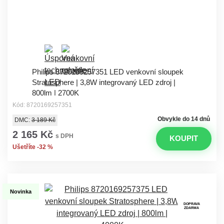
Philips 8720169257351 LED venkovní sloupek
Stratosphere | 3,8W integrovaný LED zdroj |
800lm | 2700K
Kód: 8720169257351
Obvykle do 14 dnů
DMC:
3 189 Kč
2 165 Kč
s DPH
KOUPIT
Ušetříte -32 %
Novinka
DOPRAVA
ZDARMA