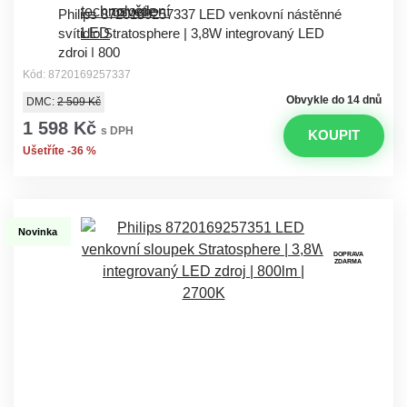
Philips 8720169257337 LED venkovní nástěnné
svítidlo Stratosphere | 3,8W integrovaný LED
zdroj | 800
Kód: 8720169257337
Obvykle do 14 dnů
DMC:
2 509 Kč
1 598 Kč
s DPH
KOUPIT
Ušetříte -36 %
Novinka
DOPRAVA
ZDARMA