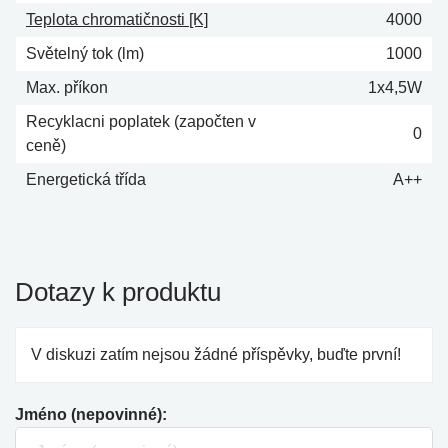
Teplota chromatičnosti [K]
4000
Světelný tok (lm)
1000
Max. příkon
1x4,5W
Recyklacni poplatek (započten v
0
ceně)
Energetická třída
A++
Dotazy k produktu
V diskuzi zatím nejsou žádné příspěvky, buďte první!
Jméno (nepovinné):