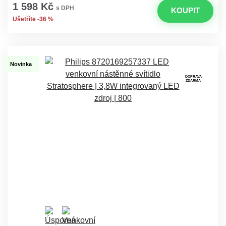
1 598 Kč
s DPH
KOUPIT
Ušetříte -36 %
Novinka
DOPRAVA
ZDARMA