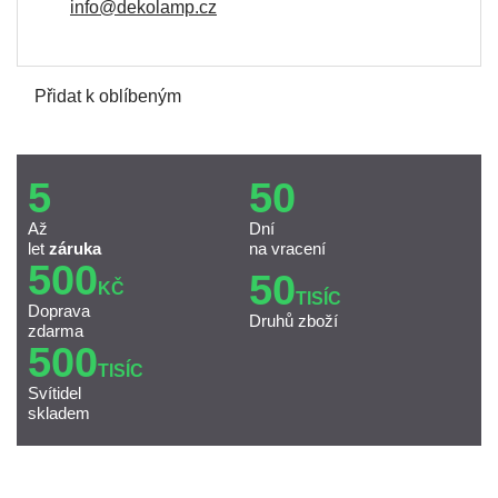
info@dekolamp.cz
Přidat k oblíbeným
5
50
Až
Dní
let
záruka
na vracení
500
50
KČ
TISÍC
Doprava
Druhů zboží
zdarma
500
TISÍC
Svítidel
skladem