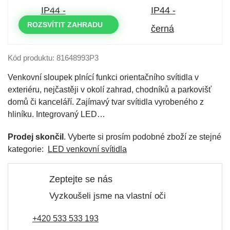
DNY
HODINY
MINUTY
VTEŘINY
ROZSVÍTIT ZAHRADU
Kód produktu: 81648993P3
Venkovní sloupek plnící funkci orientačního svítidla v
exteriéru, nejčastěji v okolí zahrad, chodníků a parkovišť
domů či kanceláří. Zajímavý tvar svítidla vyrobeného z
hliníku. Integrovaný LED…
Prodej skončil
. Vyberte si prosím podobné zboží ze stejné
kategorie:
LED venkovní svítidla
Zeptejte se nás
Vyzkoušeli jsme na vlastní oči
+420 533 533 193