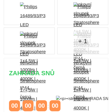
+ 1
ZAHRADA SNŮ
Časově omezená
sleva 20 % na objednávky nad
10.000 Kč
s kódem:
VIP20
00
00
00
00