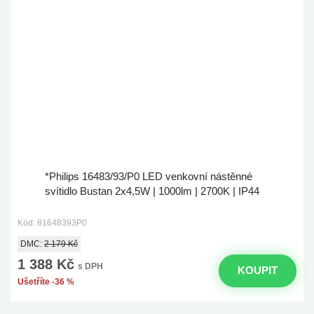
*Philips 16483/93/P0 LED venkovní nástěnné
svítidlo Bustan 2x4,5W | 1000lm | 2700K | IP44
Kód: 81648393P0
DMC:
2 179 Kč
1 388 Kč
s DPH
KOUPIT
Ušetříte -36 %