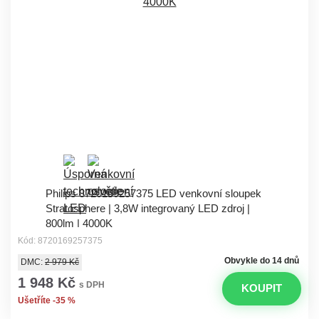
Philips 8720169257375 LED venkovní sloupek
Stratosphere | 3,8W integrovaný LED zdroj |
800lm | 4000K
Kód: 8720169257375
Obvykle do 14 dnů
DMC:
2 979 Kč
1 948 Kč
s DPH
KOUPIT
Ušetříte -35 %