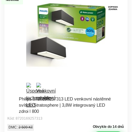
DOPRAVA
ZDARMA
Philips 8720169257313 LED venkovní nástěnné
svítidlo Stratosphere | 3,8W integrovaný LED
zdroj | 800
Kód: 8720169257313
Obvykle do 14 dnů
DMC:
2 509 Kč