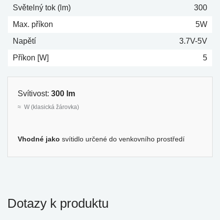
Světelný tok (lm)
300
Max. příkon
5W
Napětí
3.7V-5V
Příkon [W]
5
Svítivost:
300 lm
≈ W (klasická žárovka)
Vhodné jako
svítidlo určené do venkovního prostředí
Dotazy k produktu