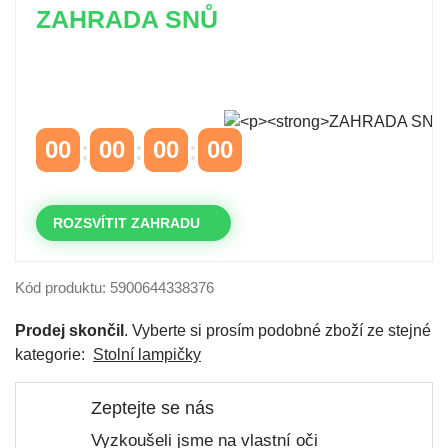
ZAHRADA SNŮ
Časově omezená
sleva 20 % na objednávky nad
10.000 Kč
s kódem:
VIP20
00
00
00
00
DNY
HODINY
MINUTY
VTEŘINY
ROZSVÍTIT ZAHRADU
Kód produktu: 5900644338376
Prodej skončil
. Vyberte si prosím podobné zboží ze stejné
kategorie:
Stolní lampičky
Zeptejte se nás
Vyzkoušeli jsme na vlastní oči