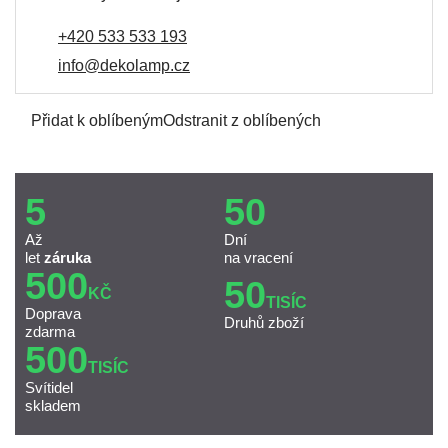
+420 533 533 193
info@dekolamp.cz
Přidat k oblíbeným
Odstranit z oblíbených
5
50
Až
Dní
let
záruka
na vracení
500
50
KČ
TISÍC
Doprava
Druhů zboží
zdarma
500
TISÍC
Svítidel
skladem