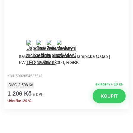
Italux TB-2749-BK LED stolní lampička Ostap |
5W LED | 300lm | 3000, RGBK
Kód: 5902854535941
skladem > 10 ks
DMC:
1 508 Kč
1 206 Kč
s DPH
KOUPIT
Ušetříte -20 %