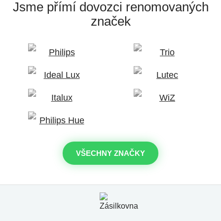
Jsme přímí dovozci
renomovaných
značek
VŠECHNY ZNAČKY