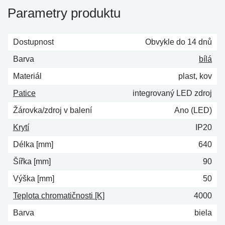
Parametry produktu
Dostupnost
Obvykle do 14 dnů
Barva
bílá
Materiál
plast, kov
Patice
integrovaný LED zdroj
Žárovka/zdroj v balení
Ano (LED)
Krytí
IP20
Délka [mm]
640
Šířka [mm]
90
Výška [mm]
50
Teplota chromatičnosti [K]
4000
Barva
biela