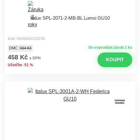
Italux SPL-2071-2-MB-BL Lumsi GU10
Kód: 5900644315230
Do vyprodání zásob 1 ks
DMC:
934 Kč
458 Kč
s DPH
KOUPIT
Ušetříte -51 %
DOPRAVA
ZDARMA