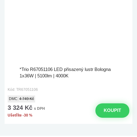
*Trio R67051106 LED přisazený lustr Bologna
1x36W | 5100lm | 4000K
Kód: TR67051106
DMC:
4 749 Kč
3 324 Kč
s DPH
KOUPIT
Ušetříte -30 %