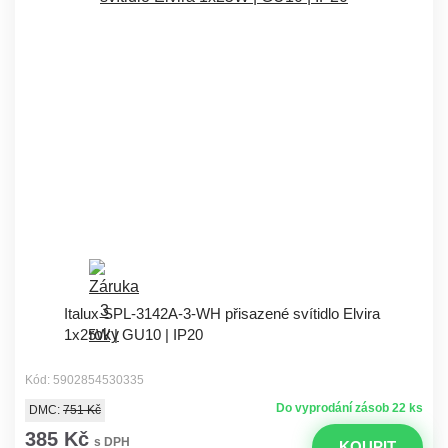
Italux SPL-3142A-3-WH přisazené svítidlo Elvira
1x25W | GU10 | IP20
Kód: 5902854530335
Do vyprodání zásob 22 ks
DMC:
751 Kč
385 Kč
s DPH
KOUPIT