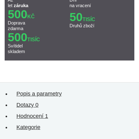
let
záruka
na vracení
500
50
KČ
TISÍC
Doprava
Druhů zboží
zdarma
500
TISÍC
Svítidel
skladem
Popis a parametry
Dotazy
0
Hodnocení
1
Kategorie