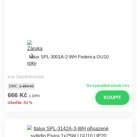
Italux SPL-3001A-2-WH Federica GU10
Kód: 5902854530304
Do vyprodání zásob 1 ks
DMC:
1 359 Kč
666 Kč
s DPH
KOUPIT
Ušetříte -51 %