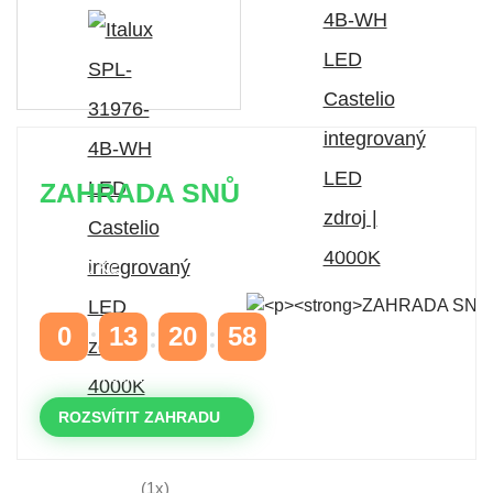
ZAHRADA SNŮ
Časově omezená
sleva 20 % na objednávky nad
10.000 Kč
s kódem:
VIP20
0
13
20
57
DNY
HODINY
MINUTY
VTEŘINY
ROZSVÍTIT ZAHRADU
(1x)