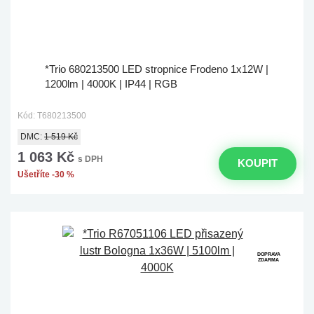
*Trio 680213500 LED stropnice Frodeno 1x12W |
1200lm | 4000K | IP44 | RGB
Kód: T680213500
DMC:
1 519 Kč
1 063 Kč
s DPH
KOUPIT
Ušetříte -30 %
DOPRAVA
ZDARMA