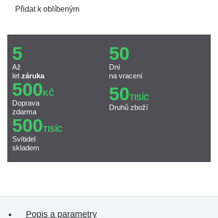
Přidat k oblíbeným
5
50
Až
Dní
let
záruka
na vracení
500
50
KČ
TISÍC
Doprava
Druhů zboží
zdarma
500
TISÍC
Svítidel
skladem
Popis a parametry