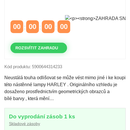
Časově omezená
sleva 20 % na objednávky nad
10.000 Kč
s kódem:
VIP20
00
00
00
00
DNY
HODINY
MINUTY
VTEŘINY
ROZSVÍTIT ZAHRADU
Kód produktu: 5900644314233
Neustálá touha odlišovat se může vést mimo jiné i ke koupi
této nástěnné lampy HARLEY . Originálního vzhledu je
dosaženo prostřednictvím geometrických obrazců a
bílé barvy , která mění…
Do vyprodání zásob 1 ks
Skladové zásoby