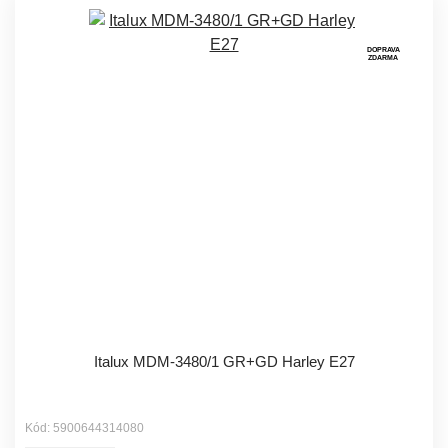
DOPRAVA
ZDARMA
Italux MDM-3480/1 GR+GD Harley E27
Kód: 5900644314080