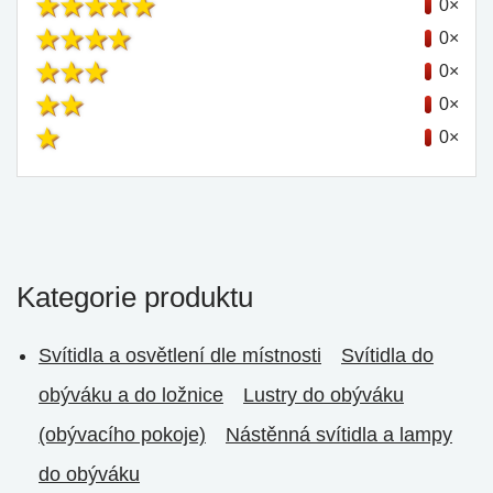
0×
0×
0×
0×
0×
Kategorie produktu
Svítidla a osvětlení dle místnosti
Svítidla do
obýváku a do ložnice
Lustry do obýváku
(obývacího pokoje)
Nástěnná svítidla a lampy
do obýváku