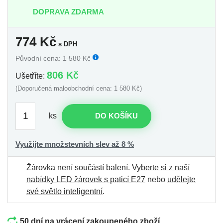
DOPRAVA ZDARMA
774
Kč
s DPH
Původní cena:
1 580 Kč
806 Kč
Ušetříte:
(Doporučená maloobchodní cena: 1 580 Kč)
ks
DO KOŠÍKU
Využijte množstevních slev až 8 %
Žárovka není součástí balení.
Vyberte si z naší
nabídky LED žárovek s paticí E27
nebo
udělejte
své světlo inteligentní
.
50 dní na vrácení zakoupeného zboží