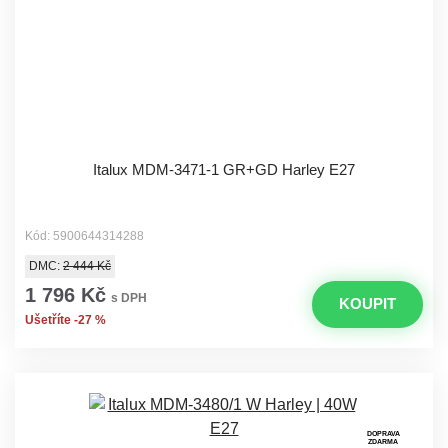
Italux MDM-3471-1 GR+GD Harley E27
Kód: 5900644314288
DMC:
2 444 Kč
1 796 Kč
s DPH
KOUPIT
Ušetříte -27 %
DOPRAVA
ZDARMA