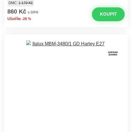
DMC:
1 170 Kč
860 Kč
s DPH
KOUPIT
Ušetříte -26 %
DOPRAVA
ZDARMA