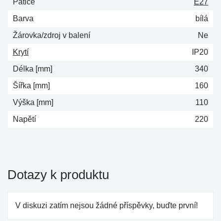
Patice
E27
Barva
bílá
Žárovka/zdroj v balení
Ne
Krytí
IP20
Délka [mm]
340
Šířka [mm]
160
Výška [mm]
110
Napětí
220
Dotazy k produktu
V diskuzi zatím nejsou žádné příspěvky, buďte první!