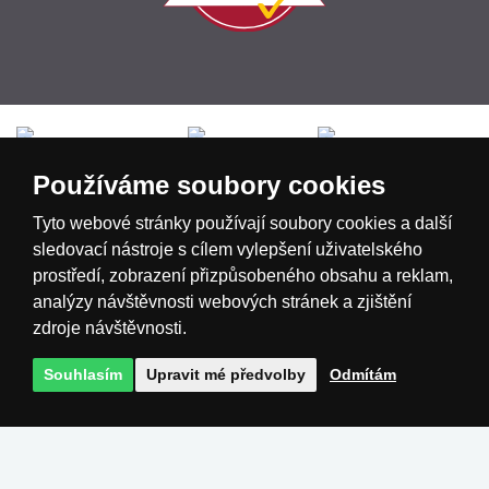
Česká republika
Slovensko
Deutschland
Používáme soubory cookies
Magyarország
Österreich
België
Tyto webové stránky používají soubory cookies a další
sledovací nástroje s cílem vylepšení uživatelského
prostředí, zobrazení přizpůsobeného obsahu a reklam,
Nederland
analýzy návštěvnosti webových stránek a zjištění
zdroje návštěvnosti.
Souhlasím
Upravit mé předvolby
Odmítám