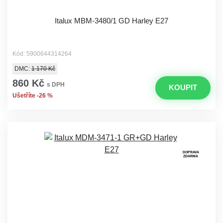
Italux MBM-3480/1 GD Harley E27
Kód: 5900644314264
DMC:
1 170 Kč
860 Kč
s DPH
KOUPIT
Ušetříte -26 %
DOPRAVA
ZDARMA