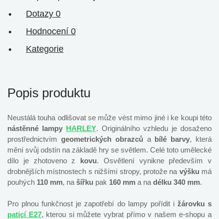
Dotazy
0
Hodnocení
0
Kategorie
Popis produktu
Neustálá touha odlišovat se může vést mimo jiné i ke koupi této
nástěnné lampy
HARLEY
. Originálního vzhledu je dosaženo
prostřednictvím
geometrických obrazců
a
bílé barvy
, která
mění svůj odstín na základě hry se světlem. Celé toto umělecké
dílo je zhotoveno z
kovu
. Osvětlení vynikne především v
drobnějších místnostech s nižšími stropy, protože na
výšku
má
pouhých
110 mm
, na
šířku
pak
160 mm
a na
délku 340 mm
.
Pro plnou funkčnost je zapotřebí do lampy pořídit i
žárovku s
paticí E27
, kterou si můžete vybrat přímo v našem e-shopu a