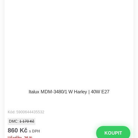
Italux MDM-3480/1 W Harley | 40W E27
Kód: 5900644435532
DMC:
1 170 Kč
860 Kč
s DPH
KOUPIT
Ušetříte -26 %