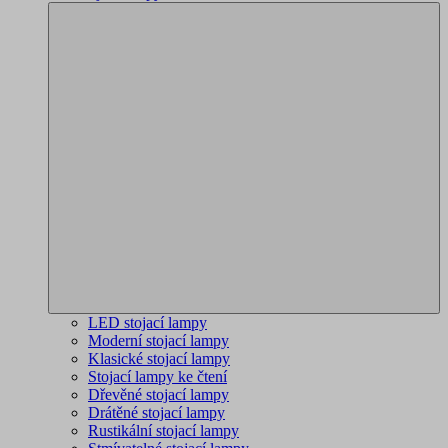
LED stojací lampy
Moderní stojací lampy
Klasické stojací lampy
Stojací lampy ke čtení
Dřevěné stojací lampy
Drátěné stojací lampy
Rustikální stojací lampy