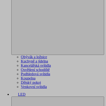
Obývák a ložnice
Kuchyně a jídelna
Kancelářská svítidla
Osvětlení schodiště
Podhledová svítidla
Koupelna
Dětský pokoj
Venkovní svítidla
LED