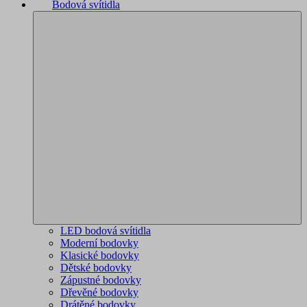
Bodová svítidla
LED bodová svítidla
Moderní bodovky
Klasické bodovky
Dětské bodovky
Zápustné bodovky
Dřevěné bodovky
Drátěné bodovky