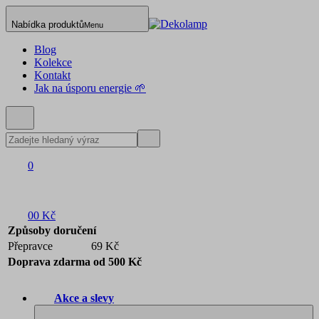
Nabídka produktů
Menu
Blog
Kolekce
Kontakt
Jak na úsporu energie 🌱
0
0
0 Kč
Způsoby doručení
Přepravce
69 Kč
Doprava zdarma od 500 Kč
Akce a slevy