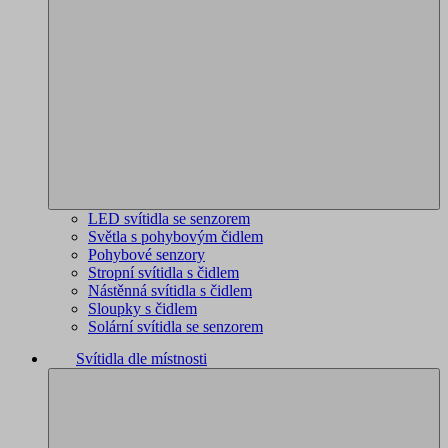
LED svítidla se senzorem
Světla s pohybovým čidlem
Pohybové senzory
Stropní svítidla s čidlem
Nástěnná svítidla s čidlem
Sloupky s čidlem
Solární svítidla se senzorem
Svítidla dle místnosti