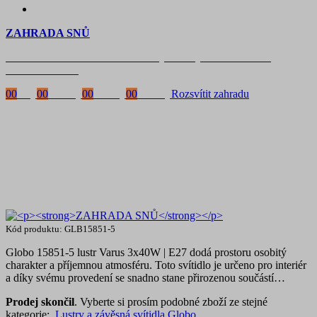
ZAHRADA SNŮ
Časově omezená
sleva 20 % na objednávky nad 10.000 Kč
s kódem:
VIP20
00
Dny
00
Hodiny
00
Minuty
00
Vteřiny
Rozsvítit zahradu
Kód produktu: GLB15851-5
Globo 15851-5 lustr Varus 3x40W | E27 dodá prostoru osobitý
charakter a příjemnou atmosféru. Toto svítidlo je určeno pro interiér
a díky svému provedení se snadno stane přirozenou součástí…
Prodej skončil
. Vyberte si prosím podobné zboží ze stejné
kategorie:
Lustry a závěsná svítidla Globo