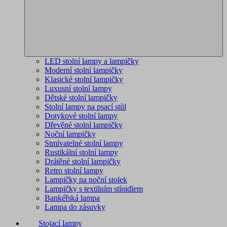
LED stolní lampy a lampičky
Moderní stolní lampičky
Klasické stolní lampičky
Luxusní stolní lampy
Dětské stolní lampičky
Stolní lampy na psací stůl
Dotykové stolní lampy
Dřevěné stolní lampičky
Noční lampičky
Stmívatelné stolní lampy
Rustikální stolní lampy
Drátěné stolní lampičky
Retro stolní lampy
Lampičky na noční stolek
Lampičky s textilním stínidlem
Bankéřská lampa
Lampa do zásuvky
Stojací lampy