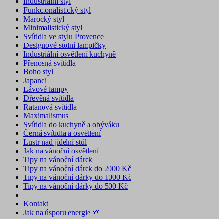
Industriální styl
Funkcionalistický styl
Marocký styl
Minimalistický styl
Svítidla ve stylu Provence
Designové stolní lampičky
Industriální osvětlení kuchyně
Přenosná svítidla
Boho styl
Japandi
Lávové lampy
Dřevěná svítidla
Ratanová svítidla
Maximalismus
Svítidla do kuchyně a obýváku
Černá svítidla a osvětlení
Lustr nad jídelní stůl
Jak na vánoční osvětlení
Tipy na vánoční dárek
Tipy na vánoční dárek do 2000 Kč
Tipy na vánoční dárky do 1000 Kč
Tipy na vánoční dárky do 500 Kč
Kontakt
Jak na úsporu energie 🌱