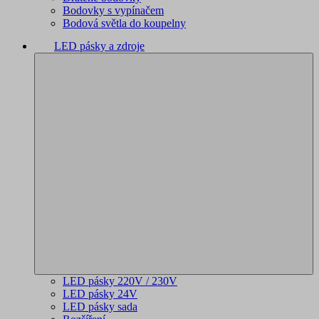
Bodovky s vypínačem
Bodová světla do koupelny
LED pásky a zdroje
LED pásky 220V / 230V
LED pásky 24V
LED pásky sada