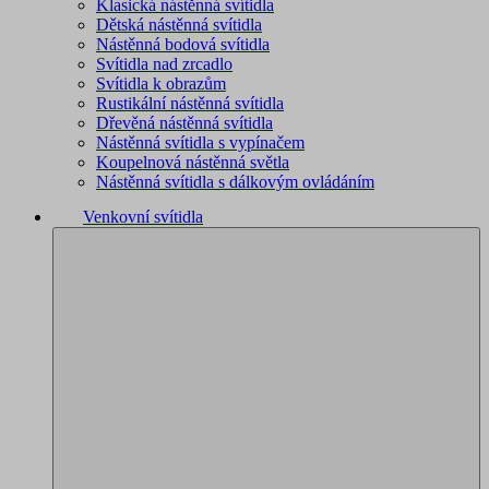
Klasická nástěnná svítidla
Dětská nástěnná svítidla
Nástěnná bodová svítidla
Svítidla nad zrcadlo
Svítidla k obrazům
Rustikální nástěnná svítidla
Dřevěná nástěnná svítidla
Nástěnná svítidla s vypínačem
Koupelnová nástěnná světla
Nástěnná svítidla s dálkovým ovládáním
Venkovní svítidla