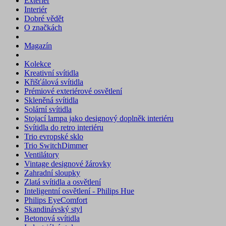
Exteriér
Interiér
Dobré vědět
O značkách
Magazín
Kolekce
Kreativní svítidla
Křišťálová svítidla
Prémiové exteriérové osvětlení
Skleněná svítidla
Solární svítidla
Stojací lampa jako designový doplněk interiéru
Svítidla do retro interiéru
Trio evropské sklo
Trio SwitchDimmer
Ventilátory
Vintage designové žárovky
Zahradní sloupky
Zlatá svítidla a osvětlení
Inteligentní osvětlení - Philips Hue
Philips EyeComfort
Skandinávský styl
Betonová svítidla