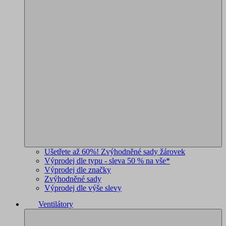
Ušetřete až 60%! Zvýhodněné sady žárovek
Výprodej dle typu - sleva 50 % na vše*
Výprodej dle značky
Zvýhodněné sady
Výprodej dle výše slevy
Ventilátory