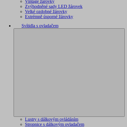
Vintage žárovky
Zvýhodněné sady LED žárovek
Velké ozdobné žárovky
Extrémně úsporné žárovky
Svítidla s ovladačem
Lustry s dálkovým ovládáním
Stropnice s dálkovým ovladačem