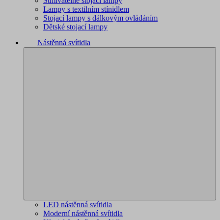
Stmívatelné stojací lampy
Lampy s textilním stínidlem
Stojací lampy s dálkovým ovládáním
Dětské stojací lampy
Nástěnná svítidla
LED nástěnná svítidla
Moderní nástěnná svítidla