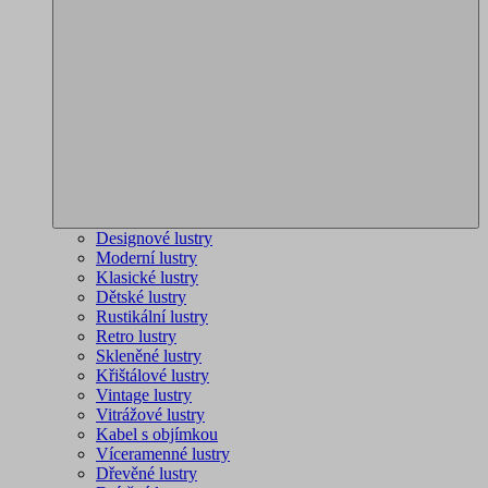
Designové lustry
Moderní lustry
Klasické lustry
Dětské lustry
Rustikální lustry
Retro lustry
Skleněné lustry
Křištálové lustry
Vintage lustry
Vitrážové lustry
Kabel s objímkou
Víceramenné lustry
Dřevěné lustry