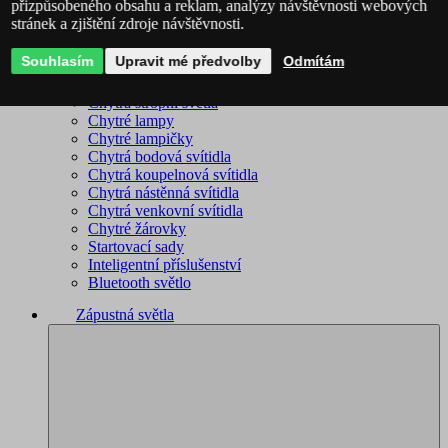
přizpůsobeného obsahu a reklam, analýzy návštěvnosti webových
stránek a zjištění zdroje návštěvnosti.
Philips Hue – kompletní sortiment
Immax NEO - kompletní sortiment
Souhlasím
Upravit mé předvolby
Odmítám
WiZ – kompletní sortiment
Chytré lustry
Chytrá stropní světla
Chytré lampy
Chytré lampičky
Chytrá bodová svítidla
Chytrá koupelnová svítidla
Chytrá nástěnná svítidla
Chytrá venkovní svítidla
Chytré žárovky
Startovací sady
Inteligentní příslušenství
Bluetooth světlo
Zápustná světla