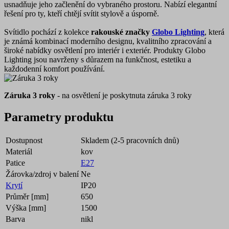
usnadňuje jeho začlenění do vybraného prostoru. Nabízí elegantní
řešení pro ty, kteří chtějí svítit stylově a úsporně.
Svítidlo pochází z kolekce
rakouské značky
Globo Lighting
, která
je známá kombinací moderního designu, kvalitního zpracování a
široké nabídky osvětlení pro interiér i exteriér. Produkty Globo
Lighting jsou navrženy s důrazem na funkčnost, estetiku a
každodenní komfort používání.
Záruka 3 roky
- na osvětlení je poskytnuta záruka 3 roky
Parametry produktu
Dostupnost
Skladem (2-5 pracovních dnů)
Materiál
kov
Patice
E27
Žárovka/zdroj v balení
Ne
Krytí
IP20
Průměr [mm]
650
Výška [mm]
1500
Barva
nikl