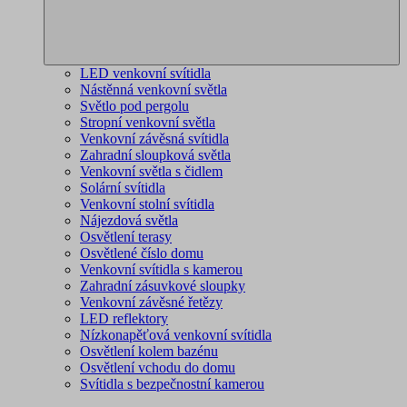
LED venkovní svítidla
Nástěnná venkovní světla
Světlo pod pergolu
Stropní venkovní světla
Venkovní závěsná svítidla
Zahradní sloupková světla
Venkovní světla s čidlem
Solární svítidla
Venkovní stolní svítidla
Nájezdová světla
Osvětlení terasy
Osvětlené číslo domu
Venkovní svítidla s kamerou
Zahradní zásuvkové sloupky
Venkovní závěsné řetězy
LED reflektory
Nízkonapěťová venkovní svítidla
Osvětlení kolem bazénu
Osvětlení vchodu do domu
Svítidla s bezpečnostní kamerou