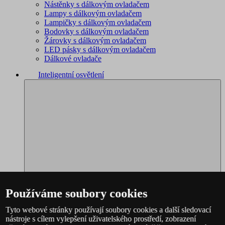
Nástěnky s dálkovým ovladačem
Lampy s dálkovým ovladačem
Lampičky s dálkovým ovladačem
Bodovky s dálkovým ovladačem
Žárovky s dálkovým ovladačem
LED pásky s dálkovým ovladačem
Dálkové ovladače
Inteligentní osvětlení
Používáme soubory cookies
Tyto webové stránky používají soubory cookies a další sledovací
nástroje s cílem vylepšení uživatelského prostředí, zobrazení