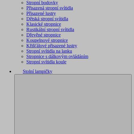
Stropní bodovky
Přisazená stropní svítidla
Přisazené lustry
Dětská stropní svítidla
Klasické stropnice
Rustikální stropní svítidla
Dřevěné stropnice
Koupelnové stropnice
Křišťálové přisazené lustry
Stropní svítidla na lanku
Stropnice s dálkovým ovládáním
Stropní svítidla koule
Stolní lampičky