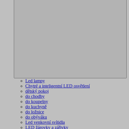
Led lampy
Chytré a inteligentní LED osvětlení
dětský pokoj
do chodby
do koupelny
do kuchyně
do ložnice
do obýváku
Led venkovní svítidla
LED žárovky a zářivky