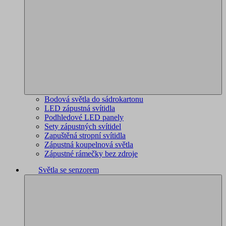
Bodová světla do sádrokartonu
LED zápustná svítidla
Podhledové LED panely
Sety zápustných svítidel
Zapuštěná stropní svítidla
Zápustná koupelnová světla
Zápustné rámečky bez zdroje
Světla se senzorem