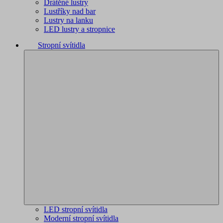
Drátěné lustry
Lustříky nad bar
Lustry na lanku
LED lustry a stropnice
Stropní svítidla
LED stropní svítidla
Moderní stropní svítidla