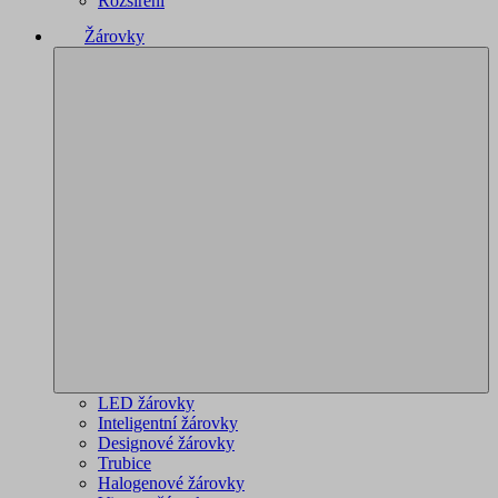
Rozšíření
Žárovky
LED žárovky
Inteligentní žárovky
Designové žárovky
Trubice
Halogenové žárovky