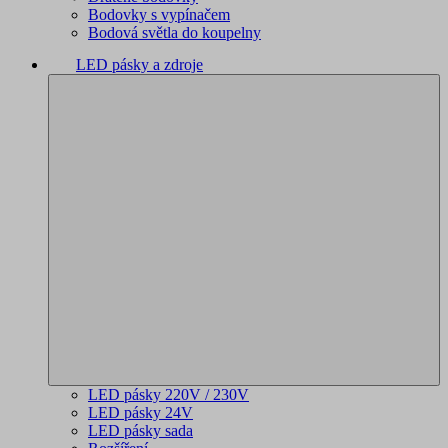
Bodovky s vypínačem
Bodová světla do koupelny
LED pásky a zdroje
LED pásky 220V / 230V
LED pásky 24V
LED pásky sada