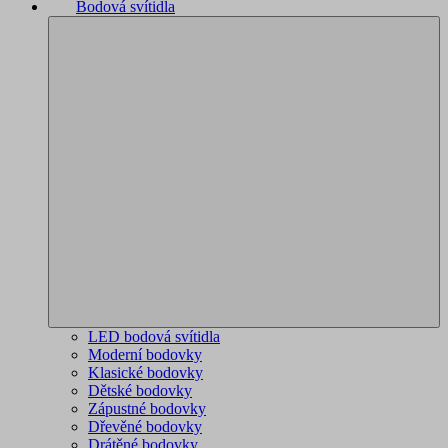
Bodová svítidla
LED bodová svítidla
Moderní bodovky
Klasické bodovky
Dětské bodovky
Zápustné bodovky
Dřevěné bodovky
Drátěné bodovky