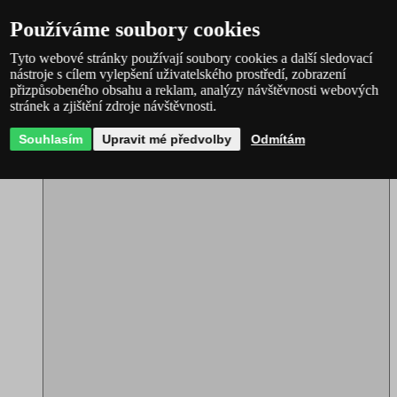
Nástěnky s dálkovým ovladačem
Lampy s dálkovým ovladačem
Používáme soubory cookies
Lampičky s dálkovým ovladačem
Bodovky s dálkovým ovladačem
Tyto webové stránky používají soubory cookies a další sledovací
Žárovky s dálkovým ovladačem
nástroje s cílem vylepšení uživatelského prostředí, zobrazení
LED pásky s dálkovým ovladačem
přizpůsobeného obsahu a reklam, analýzy návštěvnosti webových
Dálkové ovladače
stránek a zjištění zdroje návštěvnosti.
Inteligentní osvětlení
Souhlasím
Upravit mé předvolby
Odmítám