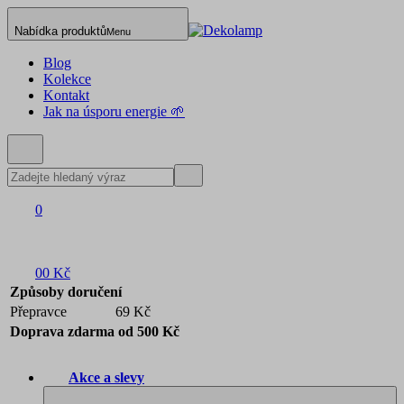
Nabídka produktů
Menu
Blog
Kolekce
Kontakt
Jak na úsporu energie 🌱
0
0
0 Kč
Způsoby doručení
Přepravce
69 Kč
Doprava zdarma od 500 Kč
Akce a slevy