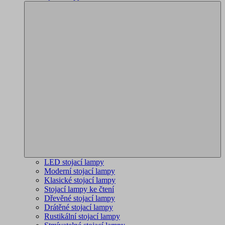
LED stojací lampy
Moderní stojací lampy
Klasické stojací lampy
Stojací lampy ke čtení
Dřevěné stojací lampy
Drátěné stojací lampy
Rustikální stojací lampy