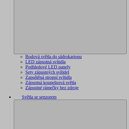
Bodová světla do sádrokartonu
LED zápustná svítidla
Podhledové LED panely
Sety zápustných svítidel
Zapuštěná stropní svítidla
Zápustná koupelnová světla
Zápustné rámečky bez zdroje
Světla se senzorem