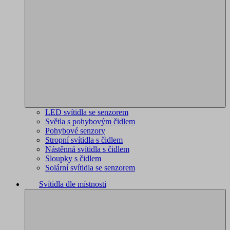
LED svítidla se senzorem
Světla s pohybovým čidlem
Pohybové senzory
Stropní svítidla s čidlem
Nástěnná svítidla s čidlem
Sloupky s čidlem
Solární svítidla se senzorem
Svítidla dle místnosti