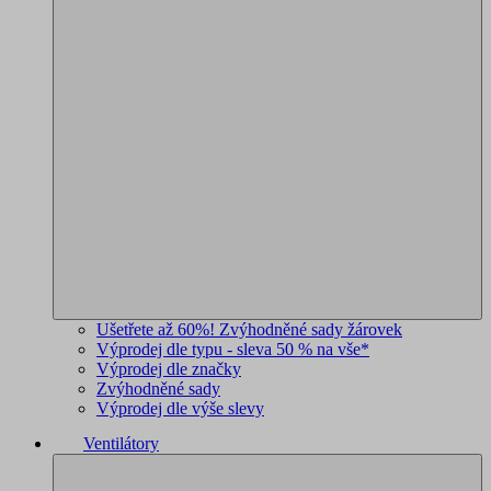
Ušetřete až 60%! Zvýhodněné sady žárovek
Výprodej dle typu - sleva 50 % na vše*
Výprodej dle značky
Zvýhodněné sady
Výprodej dle výše slevy
Ventilátory