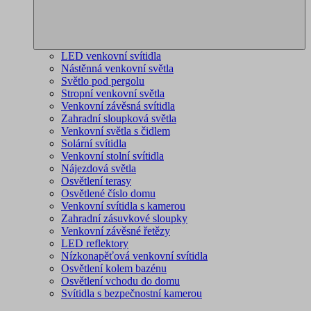
LED venkovní svítidla
Nástěnná venkovní světla
Světlo pod pergolu
Stropní venkovní světla
Venkovní závěsná svítidla
Zahradní sloupková světla
Venkovní světla s čidlem
Solární svítidla
Venkovní stolní svítidla
Nájezdová světla
Osvětlení terasy
Osvětlené číslo domu
Venkovní svítidla s kamerou
Zahradní zásuvkové sloupky
Venkovní závěsné řetězy
LED reflektory
Nízkonapěťová venkovní svítidla
Osvětlení kolem bazénu
Osvětlení vchodu do domu
Svítidla s bezpečnostní kamerou