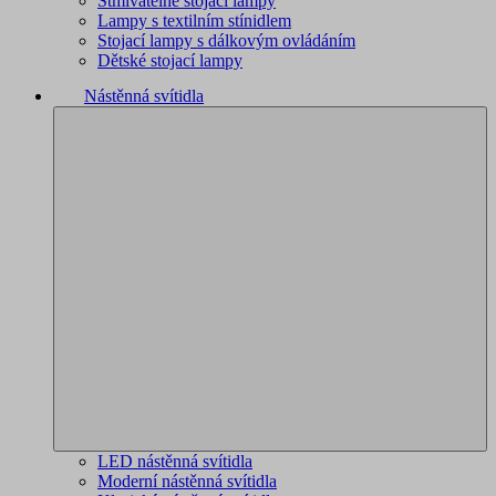
Stmívatelné stojací lampy
Lampy s textilním stínidlem
Stojací lampy s dálkovým ovládáním
Dětské stojací lampy
Nástěnná svítidla
LED nástěnná svítidla
Moderní nástěnná svítidla