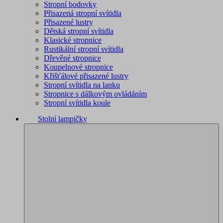
Stropní bodovky
Přisazená stropní svítidla
Přisazené lustry
Dětská stropní svítidla
Klasické stropnice
Rustikální stropní svítidla
Dřevěné stropnice
Koupelnové stropnice
Křišťálové přisazené lustry
Stropní svítidla na lanku
Stropnice s dálkovým ovládáním
Stropní svítidla koule
Stolní lampičky