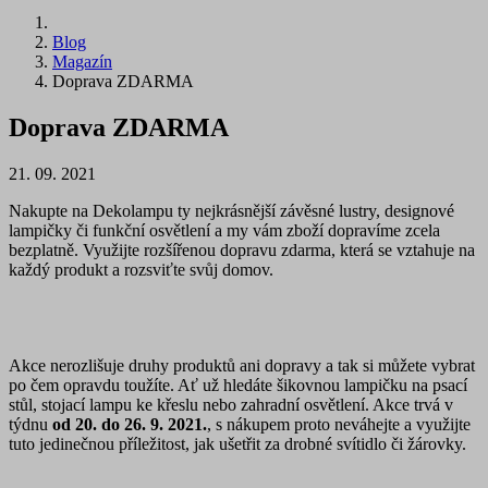
Blog
Magazín
Doprava ZDARMA
Doprava ZDARMA
21. 09. 2021
Nakupte na Dekolampu ty nejkrásnější závěsné lustry, designové
lampičky či funkční osvětlení a my vám zboží dopravíme zcela
bezplatně. Využijte rozšířenou dopravu zdarma, která se vztahuje na
každý produkt a rozsviťte svůj domov.
Akce nerozlišuje druhy produktů ani dopravy a tak si můžete vybrat
po čem opravdu toužíte. Ať už hledáte šikovnou lampičku na psací
stůl, stojací lampu ke křeslu nebo zahradní osvětlení. Akce trvá v
týdnu
od 20. do 26. 9. 2021.
, s nákupem proto neváhejte a využijte
tuto jedinečnou příležitost, jak ušetřit za drobné svítidlo či žárovky.