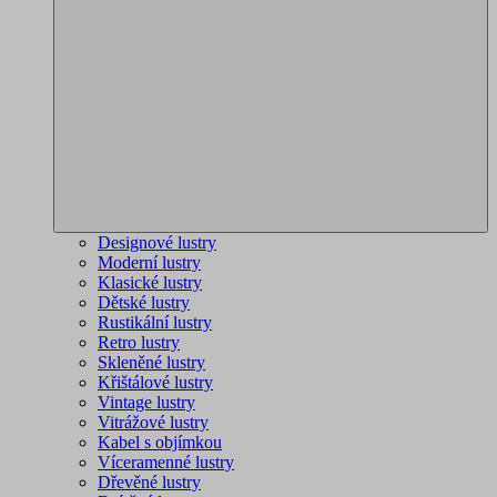
Designové lustry
Moderní lustry
Klasické lustry
Dětské lustry
Rustikální lustry
Retro lustry
Skleněné lustry
Křištálové lustry
Vintage lustry
Vitrážové lustry
Kabel s objímkou
Víceramenné lustry
Dřevěné lustry