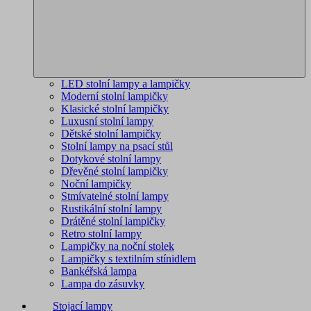
LED stolní lampy a lampičky
Moderní stolní lampičky
Klasické stolní lampičky
Luxusní stolní lampy
Dětské stolní lampičky
Stolní lampy na psací stůl
Dotykové stolní lampy
Dřevěné stolní lampičky
Noční lampičky
Stmívatelné stolní lampy
Rustikální stolní lampy
Drátěné stolní lampičky
Retro stolní lampy
Lampičky na noční stolek
Lampičky s textilním stínidlem
Bankéřská lampa
Lampa do zásuvky
Stojací lampy