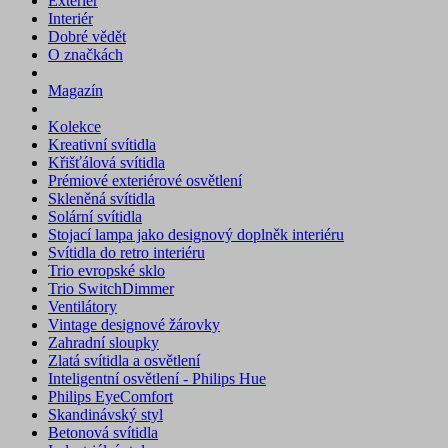
Exteriér
Interiér
Dobré vědět
O značkách
Magazín
Kolekce
Kreativní svítidla
Křišťálová svítidla
Prémiové exteriérové osvětlení
Skleněná svítidla
Solární svítidla
Stojací lampa jako designový doplněk interiéru
Svítidla do retro interiéru
Trio evropské sklo
Trio SwitchDimmer
Ventilátory
Vintage designové žárovky
Zahradní sloupky
Zlatá svítidla a osvětlení
Inteligentní osvětlení - Philips Hue
Philips EyeComfort
Skandinávský styl
Betonová svítidla