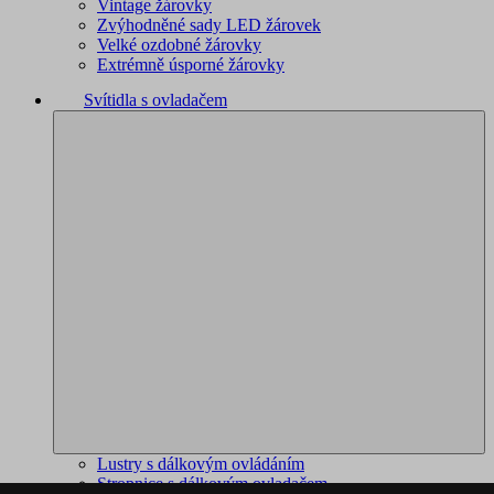
Vintage žárovky
Zvýhodněné sady LED žárovek
Velké ozdobné žárovky
Extrémně úsporné žárovky
Svítidla s ovladačem
Lustry s dálkovým ovládáním
Stropnice s dálkovým ovladačem