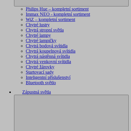
Philips Hue – kompletní sortiment
Immax NEO - kompletní sortiment
WiZ – kompletní sortiment
Chytré lustry
Chytrá stropní světla
Chytré lampy
Chytré lampičky
Chytrá bodová svítidla
Chytrá koupelnová svítidla
Chytrá nástěnná svítidla
Chytrá venkovní svítidla
Chytré žárovky
Startovací sady
Inteligentní příslušenství
Bluetooth světlo
Zápustná světla