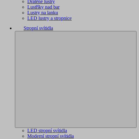
Drátěné lustry
Lustříky nad bar
Lustry na lanku
LED lustry a stropnice
Stropní svítidla
LED stropní svítidla
Moderní stropní svítidla