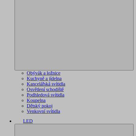
Obývák a ložnice
Kuchyně a jídelna
Kancelářská svítidla
Osvětlení schodiště
Podhledová svítidla
Koupelna
Dětský pokoj
Venkovní svítidla
LED