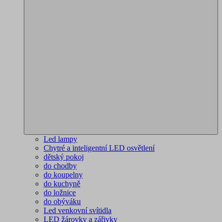
Led lampy
Chytré a inteligentní LED osvětlení
dětský pokoj
do chodby
do koupelny
do kuchyně
do ložnice
do obýváku
Led venkovní svítidla
LED žárovky a zářivky