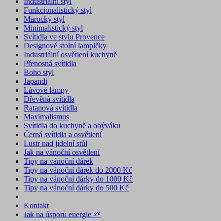
Industriální styl
Funkcionalistický styl
Marocký styl
Minimalistický styl
Svítidla ve stylu Provence
Designové stolní lampičky
Industriální osvětlení kuchyně
Přenosná svítidla
Boho styl
Japandi
Lávové lampy
Dřevěná svítidla
Ratanová svítidla
Maximalismus
Svítidla do kuchyně a obýváku
Černá svítidla a osvětlení
Lustr nad jídelní stůl
Jak na vánoční osvětlení
Tipy na vánoční dárek
Tipy na vánoční dárek do 2000 Kč
Tipy na vánoční dárky do 1000 Kč
Tipy na vánoční dárky do 500 Kč
Kontakt
Jak na úsporu energie 🌱