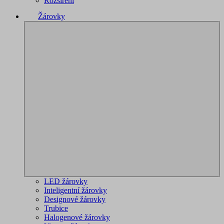
Rozšíření
Žárovky
LED žárovky
Inteligentní žárovky
Designové žárovky
Trubice
Halogenové žárovky