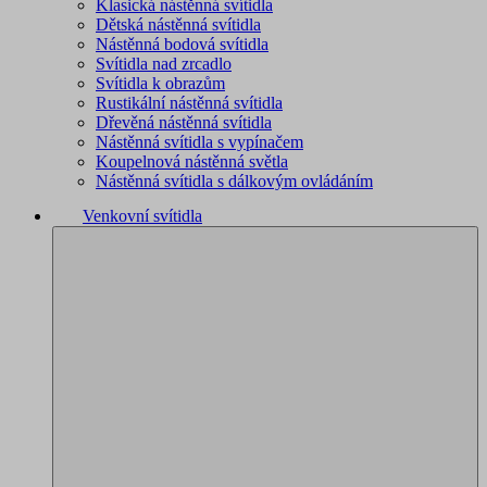
Klasická nástěnná svítidla
Dětská nástěnná svítidla
Nástěnná bodová svítidla
Svítidla nad zrcadlo
Svítidla k obrazům
Rustikální nástěnná svítidla
Dřevěná nástěnná svítidla
Nástěnná svítidla s vypínačem
Koupelnová nástěnná světla
Nástěnná svítidla s dálkovým ovládáním
Venkovní svítidla