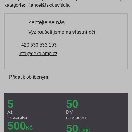
kategorie:
Kancelářská svítidla
Zeptejte se nás
Vyzkoušeli jsme na vlastní oči
+420 533 533 193
info@dekolamp.cz
Přidat k oblíbeným
5
50
Až
Dní
let
záruka
na vracení
500
50
KČ
TISÍC