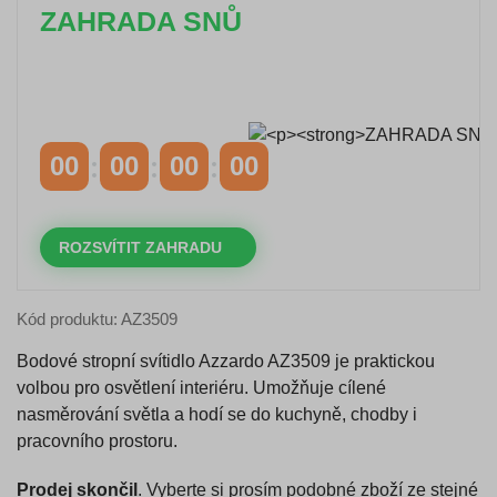
ZAHRADA SNŮ
Časově omezená
sleva 20 % na objednávky nad
10.000 Kč
s kódem:
VIP20
00
00
00
00
DNY
HODINY
MINUTY
VTEŘINY
ROZSVÍTIT ZAHRADU
Kód produktu: AZ3509
Bodové stropní svítidlo Azzardo AZ3509 je praktickou
volbou pro osvětlení interiéru. Umožňuje cílené
nasměrování světla a hodí se do kuchyně, chodby i
pracovního prostoru.
Prodej skončil
. Vyberte si prosím podobné zboží ze stejné