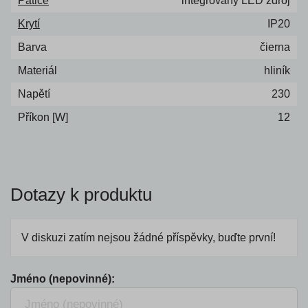
Patice
integrovaný LED zdroj
Krytí
IP20
Barva
čierna
Materiál
hliník
Napětí
230
Příkon [W]
12
Dotazy k produktu
V diskuzi zatím nejsou žádné příspěvky, buďte první!
Jméno (nepovinné):