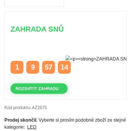
ZAHRADA SNŮ
Časově omezená
sleva 20 % na objednávky nad
10.000 Kč
s kódem:
VIP20
1
9
57
14
DNY
HODINY
MINUTY
VTEŘINY
ROZSVÍTIT ZAHRADU
Kód produktu: AZ2675
Prodej skončil
. Vyberte si prosím podobné zboží ze stejné
kategorie:
LED