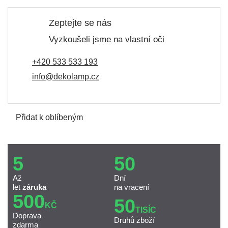
Zeptejte se nás
Vyzkoušeli jsme na vlastní oči
+420 533 533 193
info@dekolamp.cz
Přidat k oblíbeným
5
50
Až
Dní
let
záruka
na vracení
500
50
KČ
TISÍC
Doprava
Druhů zboží
zdarma