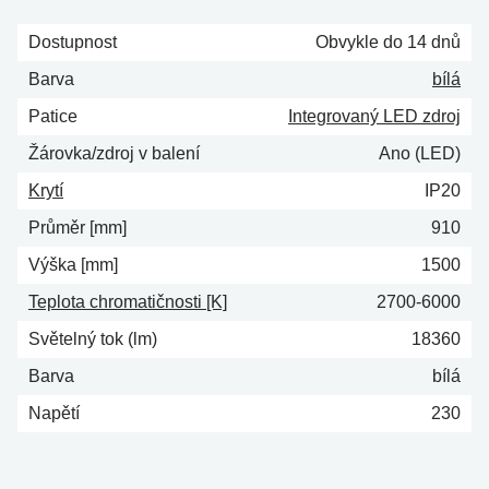
Dostupnost
Obvykle do 14 dnů
Barva
bílá
Patice
Integrovaný LED zdroj
Žárovka/zdroj v balení
Ano (LED)
Krytí
IP20
Průměr [mm]
910
Výška [mm]
1500
Teplota chromatičnosti [K]
2700-6000
Světelný tok (lm)
18360
Barva
bílá
Napětí
230